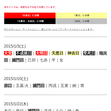
2015/1/3(土)
大安
｜
不成就日
｜
大明日
｜
天恩日
｜
神吉日
｜
受死日
｜
地火
日
｜
滅門日
｜己卯｜七赤｜平｜女
2015/1/10(土)
赤口
｜五墓:火｜
滅門日
｜丙戌｜五黄｜納｜胃
2015/1/22(木)
友引｜復日｜
滅門日
｜戊戌｜八白｜納｜角