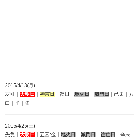
2015/4/13(月)
友引｜
大明日
｜
神吉日
｜復日｜
地火日
｜
滅門日
｜己未｜八
白｜平｜張
2015/4/25(土)
先負｜
大明日
｜五墓:金｜
地火日
｜
滅門日
｜
往亡日
｜辛未