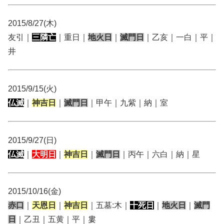
2015/8/27(木)
友引｜
三隣亡
｜重日｜
地火日
｜
滅門日
｜乙亥｜一白｜平｜
井
2015/9/15(火)
仏滅
｜
神吉日
｜
滅門日
｜甲午｜九紫｜納｜室
2015/9/27(日)
仏滅
｜
大明日
｜
神吉日
｜
滅門日
｜丙午｜六白｜納｜星
2015/10/16(金)
赤口
｜
天恩日
｜
神吉日
｜五墓:木｜
十死日
｜
地火日
｜
滅門
日
｜乙丑｜五黄｜平｜婁