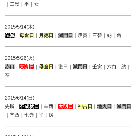
｜二黒｜平｜女
2015/5/14(木)
仏滅
｜
母倉日
｜
月徳日
｜
滅門日
｜庚寅｜三碧｜納｜角
2015/5/26(火)
赤口
｜
大明日
｜
母倉日
｜復日｜
滅門日
｜壬寅｜六白｜納｜
室
2015/6/14(日)
先勝｜
不成就日
｜辛酉｜
大明日
｜
神吉日
｜
地火日
｜
滅門日
｜辛酉｜七赤｜平｜房