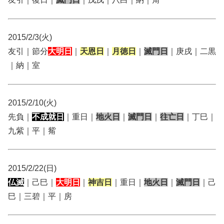
2015/2/3(火)
友引｜節分
大明日
｜
天恩日
｜
月徳日
｜
滅門日
｜庚戌｜二黒
｜納｜室
2015/2/10(火)
先負｜
不成就日
｜重日｜
地火日
｜
滅門日
｜
往亡日
｜丁巳｜
九紫｜平｜觜
2015/2/22(日)
仏滅
｜己巳｜
大明日
｜
神吉日
｜重日｜
地火日
｜
滅門日
｜己
巳｜三碧｜平｜房