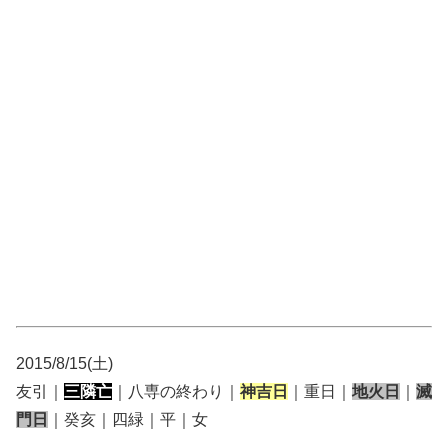
2015/8/15(土)
友引｜
三隣亡
｜八専の終わり｜
神吉日
｜重日｜
地火日
｜
滅
門日
｜癸亥｜四緑｜平｜女