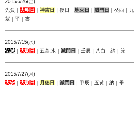
2015/6/26(金)
先負｜
大明日
｜
神吉日
｜復日｜
地火日
｜
滅門日
｜癸酉｜九
紫｜平｜婁
2015/7/15(水)
仏滅
｜
大明日
｜五墓:水｜
滅門日
｜壬辰｜八白｜納｜箕
2015/7/27(月)
大安
｜
大明日
｜
月徳日
｜
滅門日
｜甲辰｜五黄｜納｜畢