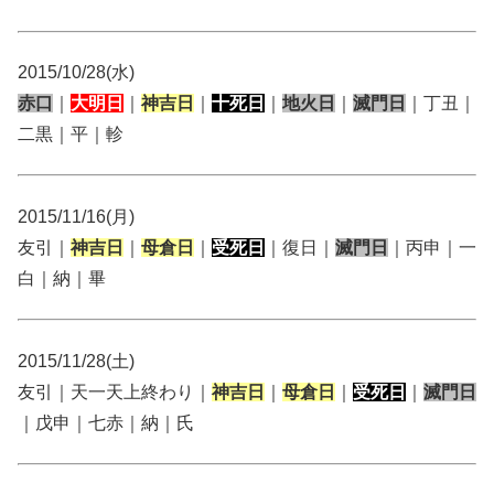
2015/10/28(水)
赤口
｜
大明日
｜
神吉日
｜
十死日
｜
地火日
｜
滅門日
｜丁丑｜
二黒｜平｜軫
2015/11/16(月)
友引｜
神吉日
｜
母倉日
｜
受死日
｜復日｜
滅門日
｜丙申｜一
白｜納｜畢
2015/11/28(土)
友引｜天一天上終わり｜
神吉日
｜
母倉日
｜
受死日
｜
滅門日
｜戊申｜七赤｜納｜氏