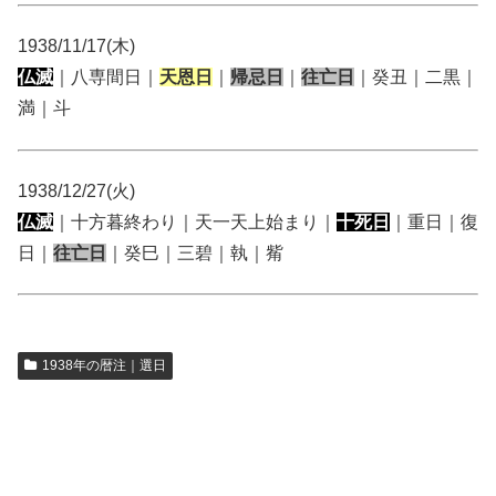
1938/11/17(木)
仏滅
｜八専間日｜
天恩日
｜
帰忌日
｜
往亡日
｜癸丑｜二黒｜
満｜斗
1938/12/27(火)
仏滅
｜十方暮終わり｜天一天上始まり｜
十死日
｜重日｜復
日｜
往亡日
｜癸巳｜三碧｜執｜觜
1938年の暦注｜選日