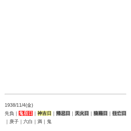
1938/11/4(金)
先負｜
鬼宿日
｜
神吉日
｜
帰忌日
｜
天火日
｜
狼藉日
｜
往亡日
｜庚子｜六白｜満｜鬼