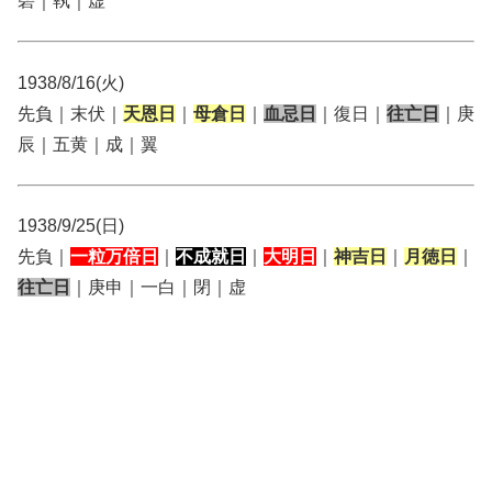
碧｜執｜虚
1938/8/16(火)
先負｜末伏｜
天恩日
｜
母倉日
｜
血忌日
｜復日｜
往亡日
｜庚
辰｜五黄｜成｜翼
1938/9/25(日)
先負｜
一粒万倍日
｜
不成就日
｜
大明日
｜
神吉日
｜
月徳日
｜
往亡日
｜庚申｜一白｜閉｜虚