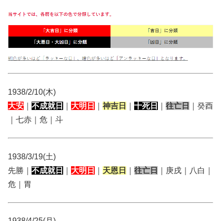
1938/2/10(木)
大安
｜
不成就日
｜
大明日
｜
神吉日
｜
十死日
｜
往亡日
｜癸酉
｜七赤｜危｜斗
1938/3/19(土)
先勝｜
不成就日
｜
大明日
｜
天恩日
｜
往亡日
｜庚戌｜八白｜
危｜胃
1938/4/25(月)