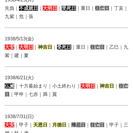
先負｜
不成就日
｜
大明日
｜
受死日
｜重日｜
往亡日
｜丁亥｜
九紫｜危｜張
1938/5/13(金)
大安
｜
大明日
｜
神吉日
｜
受死日
｜重日｜
往亡日
｜乙巳｜九
紫｜建｜婁
1938/6/21(火)
仏滅
｜十方暮始まり｜小土終わり｜
大明日
｜
神吉日
｜
往亡
日
｜甲申｜七赤｜満｜翼
1938/7/31(日)
大安
｜甲子｜
天恩日
｜
月徳日
｜
帰忌日
｜
往亡日
｜甲子｜三