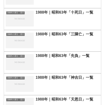
1988年｜昭和63年「十死日」一覧
1988年の暦注｜選日
1988年｜昭和63年「三隣亡」一覧
1988年の暦注｜選日
1988年｜昭和63年「先負」一覧
1988年の暦注｜選日
1988年｜昭和63年「神吉日」一覧
1988年の暦注｜選日
1988年｜昭和63年「天恩日」一覧
1988年の暦注｜選日