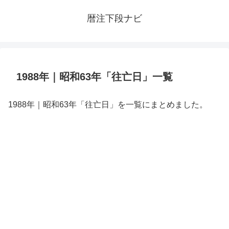
暦注下段ナビ
1988年｜昭和63年「往亡日」一覧
1988年｜昭和63年「往亡日」を一覧にまとめました。