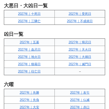
大悪日・大凶日一覧
2027年｜十死日
2027年｜受死日
2027年｜三隣亡
2027年｜不成就日
凶日一覧
2027年｜五墓
2027年｜帰忌日
2027年｜血忌日
2027年｜天火日
2027年｜地火日
2027年｜大禍日
2027年｜狼藉日
2027年｜滅門日
2027年｜往亡日
–
六曜
2027年｜先勝
2027年｜友引
2027年｜先負
2027年｜仏滅
2027年｜大安
2027年｜赤口