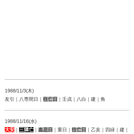
1988/11/3(木)
友引｜八専間日｜
往亡日
｜壬戌｜八白｜建｜角
1988/11/16(水)
大安
｜
三隣亡
｜
血忌日
｜重日｜
往亡日
｜乙亥｜四緑｜建｜