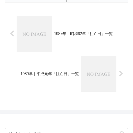
1987年｜昭和62年「往亡日」一覧
1989年｜平成元年「往亡日」一覧