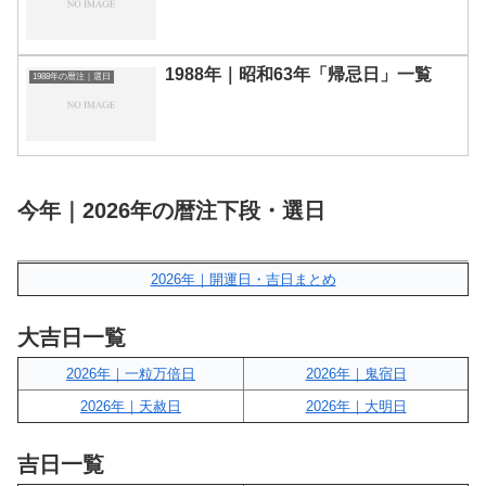
1988年｜昭和63年「帰忌日」一覧
1988年の暦注｜選日
今年｜2026年の暦注下段・選日
2026年｜開運日・吉日まとめ
大吉日一覧
2026年｜一粒万倍日
2026年｜鬼宿日
2026年｜天赦日
2026年｜大明日
吉日一覧