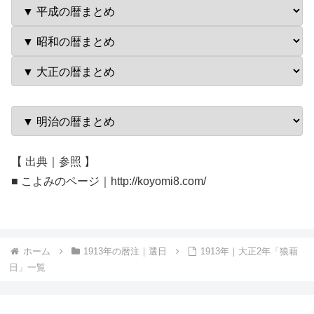
【 出典｜参照 】
■ こよみのページ｜http://koyomi8.com/
ホーム
1913年の暦注｜選日
1913年｜大正2年「狼藉
日」一覧