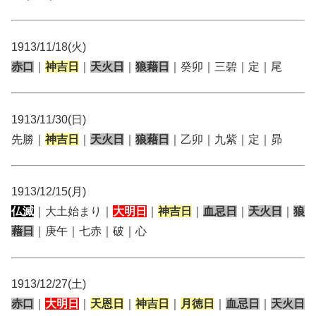
1913/11/18(火)
赤口
｜
神吉日
｜
天火日
｜
狼藉日
｜癸卯｜三碧｜定｜尾
1913/11/30(日)
先勝｜
神吉日
｜
天火日
｜
狼藉日
｜乙卯｜九紫｜定｜昴
1913/12/15(月)
仏滅
｜大土始まり｜
大明日
｜
神吉日
｜
血忌日
｜
天火日
｜
狼
藉日
｜庚午｜七赤｜破｜心
1913/12/27(土)
赤口
｜
大明日
｜
天恩日
｜
神吉日
｜
月徳日
｜
血忌日
｜
天火日