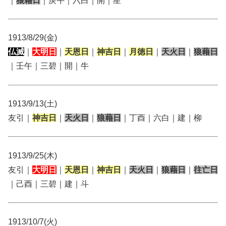
｜
狼藉日
｜庚午｜六白｜開｜星
1913/8/29(金)
仏滅
｜
大明日
｜
天恩日
｜
神吉日
｜
月徳日
｜
天火日
｜
狼藉日
｜壬午｜三碧｜開｜牛
1913/9/13(土)
友引｜
神吉日
｜
天火日
｜
狼藉日
｜丁酉｜六白｜建｜柳
1913/9/25(木)
友引｜
大明日
｜
天恩日
｜
神吉日
｜
天火日
｜
狼藉日
｜
往亡日
｜己酉｜三碧｜建｜斗
1913/10/7(火)