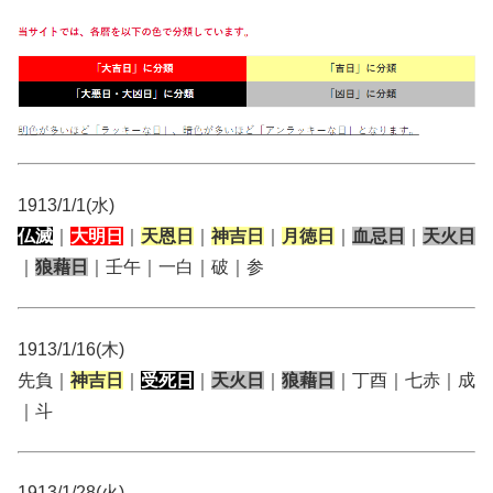
1913/1/1(水)
仏滅
｜
大明日
｜
天恩日
｜
神吉日
｜
月徳日
｜
血忌日
｜
天火日
｜
狼藉日
｜壬午｜一白｜破｜参
1913/1/16(木)
先負｜
神吉日
｜
受死日
｜
天火日
｜
狼藉日
｜丁酉｜七赤｜成
｜斗
1913/1/28(火)