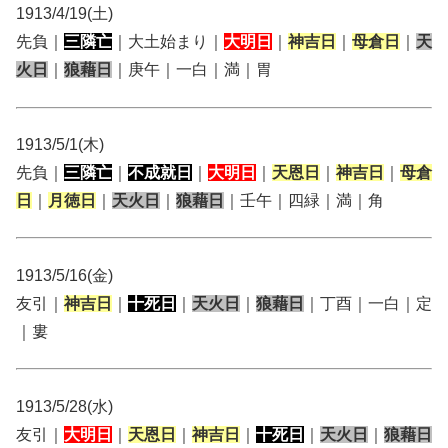
1913/4/19(土)
先負｜
三隣亡
｜大土始まり｜
大明日
｜
神吉日
｜
母倉日
｜
天
火日
｜
狼藉日
｜庚午｜一白｜満｜胃
1913/5/1(木)
先負｜
三隣亡
｜
不成就日
｜
大明日
｜
天恩日
｜
神吉日
｜
母倉
日
｜
月徳日
｜
天火日
｜
狼藉日
｜壬午｜四緑｜満｜角
1913/5/16(金)
友引｜
神吉日
｜
十死日
｜
天火日
｜
狼藉日
｜丁酉｜一白｜定
｜婁
1913/5/28(水)
友引｜
大明日
｜
天恩日
｜
神吉日
｜
十死日
｜
天火日
｜
狼藉日