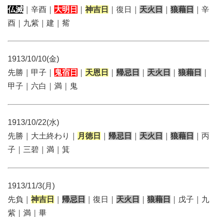
仏滅
｜辛酉｜
大明日
｜
神吉日
｜復日｜
天火日
｜
狼藉日
｜辛
酉｜九紫｜建｜觜
1913/10/10(金)
先勝｜甲子｜
鬼宿日
｜
天恩日
｜
帰忌日
｜
天火日
｜
狼藉日
｜
甲子｜六白｜満｜鬼
1913/10/22(水)
先勝｜大土終わり｜
月徳日
｜
帰忌日
｜
天火日
｜
狼藉日
｜丙
子｜三碧｜満｜箕
1913/11/3(月)
先負｜
神吉日
｜
帰忌日
｜復日｜
天火日
｜
狼藉日
｜戊子｜九
紫｜満｜畢