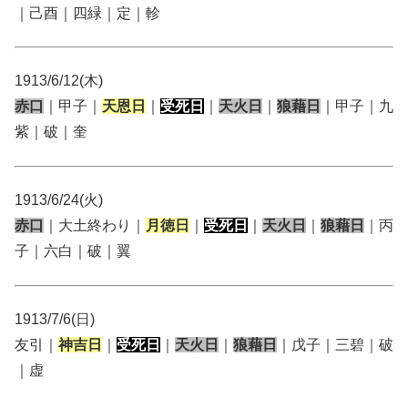
｜己酉｜四緑｜定｜軫
1913/6/12(木)
赤口
｜甲子｜
天恩日
｜
受死日
｜
天火日
｜
狼藉日
｜甲子｜九
紫｜破｜奎
1913/6/24(火)
赤口
｜大土終わり｜
月徳日
｜
受死日
｜
天火日
｜
狼藉日
｜丙
子｜六白｜破｜翼
1913/7/6(日)
友引｜
神吉日
｜
受死日
｜
天火日
｜
狼藉日
｜戊子｜三碧｜破
｜虚