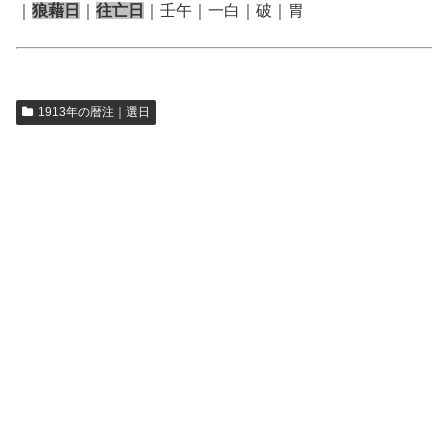
｜
狼藉日
｜
往亡日
｜壬午｜一白｜破｜胃
1913年の暦注｜選日