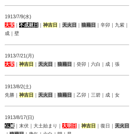
1913/7/9(水)
大安
｜
不成就日
｜
神吉日
｜
天火日
｜
狼藉日
｜辛卯｜九紫｜
成｜壁
1913/7/21(月)
大安
｜
神吉日
｜
天火日
｜
狼藉日
｜癸卯｜六白｜成｜張
1913/8/2(土)
先勝｜
神吉日
｜
天火日
｜
狼藉日
｜乙卯｜三碧｜成｜女
1913/8/17(日)
仏滅
｜末伏｜大土始まり｜
大明日
｜
神吉日
｜復日｜
天火日