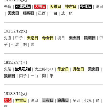
先負｜
不成就日
｜
大明日
｜
天恩日
｜
神吉日
｜
受死日
｜復日
｜
天火日
｜
狼藉日
｜己酉｜一白｜成｜觜
1913/2/12(水)
先勝｜甲子｜
天恩日
｜
母倉日
｜復日｜
天火日
｜
狼藉日
｜甲
子｜七赤｜開｜箕
1913/2/24(月)
先勝｜
不成就日
｜大土終わり｜
母倉日
｜
月徳日
｜
天火日
｜
狼藉日
｜丙子｜一白｜開｜畢
1913/3/11(火)
大安
｜
神吉日
｜復日｜
天火日
｜
狼藉日
｜辛卯｜七赤｜建｜