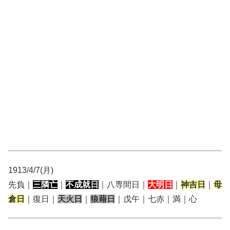
1913/4/7(月)
先負｜
三隣亡
｜
不成就日
｜八専間日｜
大明日
｜
神吉日
｜
母
倉日
｜復日｜
天火日
｜
狼藉日
｜戊午｜七赤｜満｜心