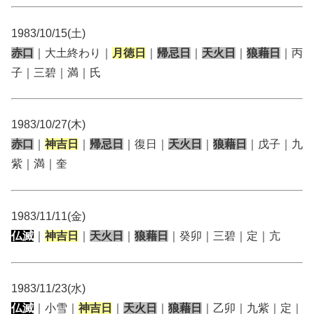
1983/10/15(土)
赤口
｜大土終わり｜
月徳日
｜
帰忌日
｜
天火日
｜
狼藉日
｜丙
子｜三碧｜満｜氏
1983/10/27(木)
赤口
｜
神吉日
｜
帰忌日
｜復日｜
天火日
｜
狼藉日
｜戊子｜九
紫｜満｜奎
1983/11/11(金)
仏滅
｜
神吉日
｜
天火日
｜
狼藉日
｜癸卯｜三碧｜定｜亢
1983/11/23(水)
仏滅
｜小雪｜
神吉日
｜
天火日
｜
狼藉日
｜乙卯｜九紫｜定｜