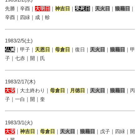
先勝｜辛酉｜
大明日
｜
神吉日
｜
受死日
｜
天火日
｜
狼藉日
｜
辛酉｜四緑｜成｜軫
1983/2/5(土)
仏滅
｜甲子｜
天恩日
｜
母倉日
｜復日｜
天火日
｜
狼藉日
｜甲
子｜七赤｜開｜氏
1983/2/17(木)
大安
｜大土終わり｜
母倉日
｜
月徳日
｜
天火日
｜
狼藉日
｜丙
子｜一白｜開｜奎
1983/3/1(火)
大安
｜
神吉日
｜
母倉日
｜
天火日
｜
狼藉日
｜戊子｜四緑｜開