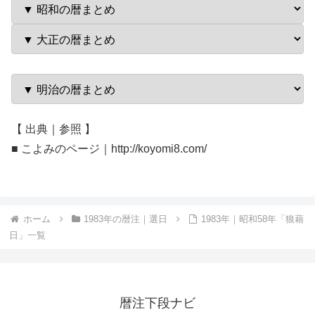
【 出典｜参照 】
■ こよみのページ｜http://koyomi8.com/
ホーム
1983年の暦注｜選日
1983年｜昭和58年「狼藉
日」一覧
暦注下段ナビ