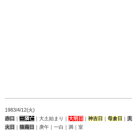
1983/4/12(火)
赤口
｜
三隣亡
｜大土始まり｜
大明日
｜
神吉日
｜
母倉日
｜
天
火日
｜
狼藉日
｜庚午｜一白｜満｜室