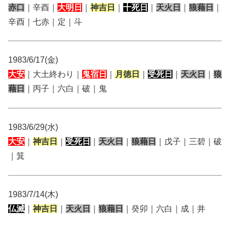
赤口
｜辛酉｜
大明日
｜
神吉日
｜
十死日
｜
天火日
｜
狼藉日
｜
辛酉｜七赤｜定｜斗
1983/6/17(金)
大安
｜大土終わり｜
鬼宿日
｜
月徳日
｜
受死日
｜
天火日
｜
狼
藉日
｜丙子｜六白｜破｜鬼
1983/6/29(水)
大安
｜
神吉日
｜
受死日
｜
天火日
｜
狼藉日
｜戊子｜三碧｜破
｜箕
1983/7/14(木)
仏滅
｜
神吉日
｜
天火日
｜
狼藉日
｜癸卯｜六白｜成｜井