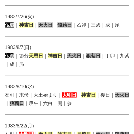
1983/7/26(火)
仏滅
｜
神吉日
｜
天火日
｜
狼藉日
｜乙卯｜三碧｜成｜尾
1983/8/7(日)
仏滅
｜節分
天恩日
｜
神吉日
｜
天火日
｜
狼藉日
｜丁卯｜九紫
｜成｜昴
1983/8/10(水)
友引｜末伏｜大土始まり｜
大明日
｜
神吉日
｜復日｜
天火日
｜
狼藉日
｜庚午｜六白｜開｜参
1983/8/22(月)