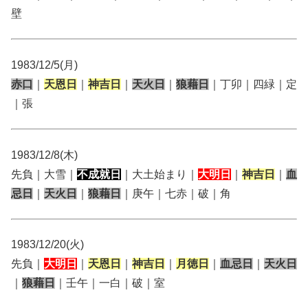
壁
1983/12/5(月)
赤口
｜
天恩日
｜
神吉日
｜
天火日
｜
狼藉日
｜丁卯｜四緑｜定
｜張
1983/12/8(木)
先負｜大雪｜
不成就日
｜大土始まり｜
大明日
｜
神吉日
｜
血
忌日
｜
天火日
｜
狼藉日
｜庚午｜七赤｜破｜角
1983/12/20(火)
先負｜
大明日
｜
天恩日
｜
神吉日
｜
月徳日
｜
血忌日
｜
天火日
｜
狼藉日
｜壬午｜一白｜破｜室