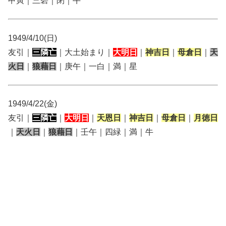
甲寅｜三碧｜閉｜牛
1949/4/10(日)
友引｜
三隣亡
｜大土始まり｜
大明日
｜
神吉日
｜
母倉日
｜
天
火日
｜
狼藉日
｜庚午｜一白｜満｜星
1949/4/22(金)
友引｜
三隣亡
｜
大明日
｜
天恩日
｜
神吉日
｜
母倉日
｜
月徳日
｜
天火日
｜
狼藉日
｜壬午｜四緑｜満｜牛