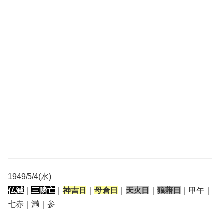
1949/5/4(水)
仏滅
｜
三隣亡
｜
神吉日
｜
母倉日
｜
天火日
｜
狼藉日
｜甲午｜
七赤｜満｜参