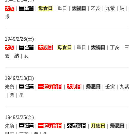
大安
｜
三隣亡
｜
母倉日
｜重日｜
大禍日
｜乙亥｜九紫｜納｜
張
1949/2/26(土)
大安
｜
三隣亡
｜
大明日
｜
母倉日
｜重日｜
大禍日
｜丁亥｜三
碧｜納｜女
1949/3/13(日)
先負｜
三隣亡
｜
一粒万倍日
｜
大明日
｜
帰忌日
｜壬寅｜九紫
｜閉｜星
1949/3/25(金)
先負｜
三隣亡
｜
一粒万倍日
｜
不成就日
｜
月徳日
｜
帰忌日
｜