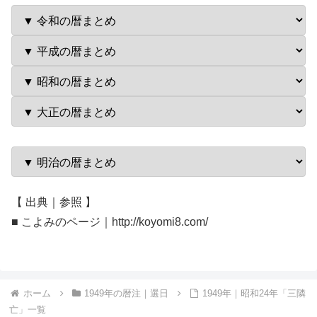
【 出典｜参照 】
■ こよみのページ｜http://koyomi8.com/
ホーム
1949年の暦注｜選日
1949年｜昭和24年「三隣
亡」一覧