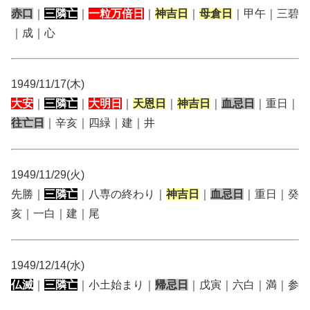
赤口
｜
三隣亡
｜
一粒万倍日
｜
神吉日
｜
母倉日
｜甲午｜三碧
｜成｜心
1949/11/17(木)
大安
｜
三隣亡
｜
大明日
｜
天恩日
｜
神吉日
｜
血忌日
｜重日｜
往亡日
｜辛亥｜四緑｜建｜井
1949/11/29(火)
先勝｜
三隣亡
｜八専の終わり｜
神吉日
｜
血忌日
｜重日｜癸
亥｜一白｜建｜尾
1949/12/14(水)
仏滅
｜
三隣亡
｜小土始まり｜
帰忌日
｜戊寅｜六白｜満｜参