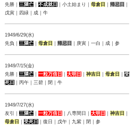
先勝｜
三隣亡
｜
不成就日
｜小土始まり｜
母倉日
｜
帰忌日
｜
戊寅｜四緑｜成｜牛
1949/6/29(水)
先負｜
三隣亡
｜
母倉日
｜
帰忌日
｜庚寅｜一白｜成｜参
1949/7/15(金)
先勝｜
三隣亡
｜
一粒万倍日
｜
大明日
｜
神吉日
｜
母倉日
｜
受
死日
｜丙午｜三碧｜閉｜牛
1949/7/27(水)
友引｜
三隣亡
｜
一粒万倍日
｜八専間日｜
大明日
｜
神吉日
｜
母倉日
｜
受死日
｜復日｜戊午｜九紫｜閉｜参