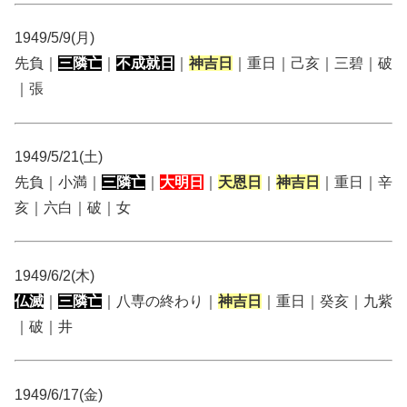
1949/5/9(月)
先負｜
三隣亡
｜
不成就日
｜
神吉日
｜重日｜己亥｜三碧｜破
｜張
1949/5/21(土)
先負｜小満｜
三隣亡
｜
大明日
｜
天恩日
｜
神吉日
｜重日｜辛
亥｜六白｜破｜女
1949/6/2(木)
仏滅
｜
三隣亡
｜八専の終わり｜
神吉日
｜重日｜癸亥｜九紫
｜破｜井
1949/6/17(金)