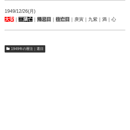
1949/12/26(月)
大安
｜
三隣亡
｜
帰忌日
｜
往亡日
｜庚寅｜九紫｜満｜心
1949年の暦注｜選日