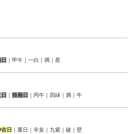
藉日
｜甲午｜一白｜満｜星
火日
｜
狼藉日
｜丙午｜四緑｜満｜牛
神吉日
｜重日｜辛亥｜九紫｜破｜壁