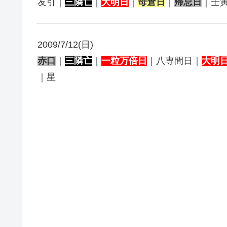
友引｜
三隣亡
｜
大明日
｜
母倉日
｜
帰忌日
｜壬
2009/7/12(日)
赤口
｜
三隣亡
｜
一粒万倍日
｜八専間日｜
大明
｜星