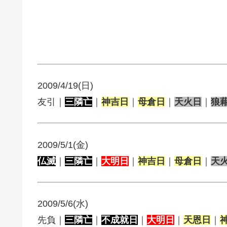
2009/4/19(日)
友引｜
三隣亡
｜
神吉日
｜
母倉日
｜
天火日
｜
狼
2009/5/1(金)
仏滅
｜
三隣亡
｜
大明日
｜
神吉日
｜
母倉日
｜
天
2009/5/6(水)
先負｜
三隣亡
｜
不成就日
｜
大明日
｜
天恩日
｜