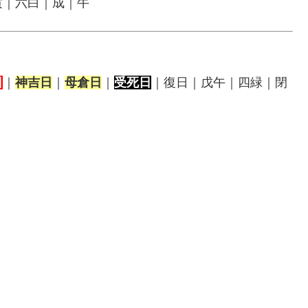
寅｜六白｜成｜牛
日
｜
神吉日
｜
母倉日
｜
受死日
｜復日｜戊午｜四緑｜閉