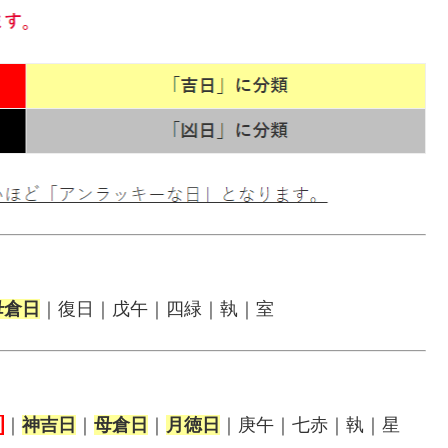
母倉日
｜復日｜戊午｜四緑｜執｜室
日
｜
神吉日
｜
母倉日
｜
月徳日
｜庚午｜七赤｜執｜星