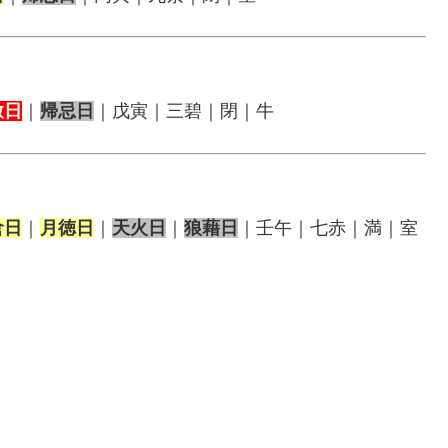
赦日
｜
帰忌日
｜戊寅｜三碧｜閉｜牛
倉日
｜
月徳日
｜
天火日
｜
狼藉日
｜壬午｜七赤｜満｜室