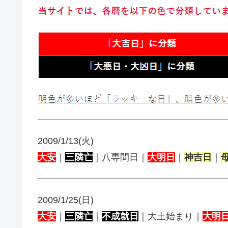
2009/1/13(火)
大安
｜
三隣亡
｜八専間日｜
大明日
｜
神吉日
｜
2009/1/25(日)
大安
｜
三隣亡
｜
不成就日
｜大土始まり｜
大明