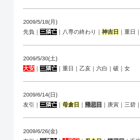
2009/5/18(月)
先負｜
三隣亡
｜八専の終わり｜
神吉日
｜重日
2009/5/30(土)
大安
｜
三隣亡
｜重日｜乙亥｜六白｜破｜女
2009/6/14(日)
友引｜
三隣亡
｜
母倉日
｜
帰忌日
｜庚寅｜三碧
2009/6/26(金)