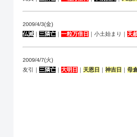
2009/4/3(金)
仏滅
｜
三隣亡
｜
一粒万倍日
｜小土始まり｜
天
2009/4/7(火)
友引｜
三隣亡
｜
大明日
｜
天恩日
｜
神吉日
｜
母