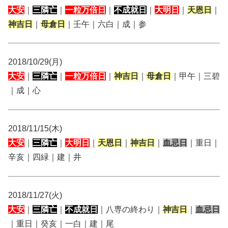
大安
｜
三隣亡
｜
一粒万倍日
｜
不成就日
｜
大明日
｜
天恩日
｜
神吉日
｜
母倉日
｜壬午｜六白｜成｜参
2018/10/29(月)
大安
｜
三隣亡
｜
一粒万倍日
｜
神吉日
｜
母倉日
｜甲午｜三碧
｜成｜心
2018/11/15(木)
大安
｜
三隣亡
｜
大明日
｜
天恩日
｜
神吉日
｜
血忌日
｜重日｜
辛亥｜四緑｜建｜井
2018/11/27(火)
大安
｜
三隣亡
｜
不成就日
｜八専の終わり｜
神吉日
｜
血忌日
｜重日｜癸亥｜一白｜建｜尾