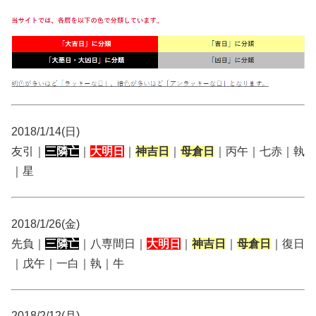
2018/1/14(日)
友引｜
三隣亡
｜
大明日
｜
神吉日
｜
母倉日
｜丙午｜七赤｜執
｜星
2018/1/26(金)
先負｜
三隣亡
｜八専間日｜
大明日
｜
神吉日
｜
母倉日
｜復日
｜戊午｜一白｜執｜牛
2018/2/12(月)