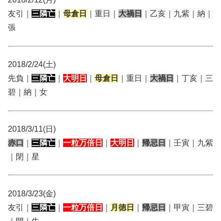
友引｜
三隣亡
｜
母倉日
｜重日｜
大禍日
｜乙亥｜九紫｜納｜
張
2018/2/24(土)
先負｜
三隣亡
｜
大明日
｜
母倉日
｜重日｜
大禍日
｜丁亥｜三
碧｜納｜女
2018/3/11(日)
赤口
｜
三隣亡
｜
一粒万倍日
｜
大明日
｜
帰忌日
｜壬寅｜九紫
｜閉｜星
2018/3/23(金)
友引｜
三隣亡
｜
一粒万倍日
｜
月徳日
｜
帰忌日
｜甲寅｜三碧