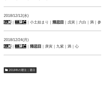
2018/12/12(水)
仏滅
｜
三隣亡
｜小土始まり｜
帰忌日
｜戊寅｜六白｜満｜参
2018/12/24(月)
仏滅
｜
三隣亡
｜
帰忌日
｜庚寅｜九紫｜満｜心
2018年の暦注｜選日