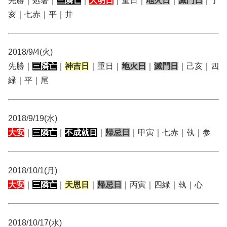
先勝｜処暑｜
三隣亡
｜
大明日
｜重日｜
地火日
｜
滅門日
｜丁
亥｜七赤｜平｜井
2018/9/4(火)
先勝｜
三隣亡
｜
神吉日
｜重日｜
地火日
｜
滅門日
｜己亥｜四
緑｜平｜尾
2018/9/19(水)
大安
｜
三隣亡
｜
不成就日
｜
帰忌日
｜甲寅｜七赤｜執｜参
2018/10/1(月)
大安
｜
三隣亡
｜
天恩日
｜
帰忌日
｜丙寅｜四緑｜執｜心
2018/10/17(水)