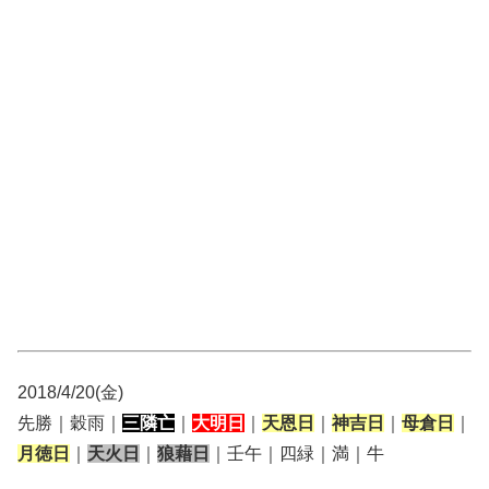
2018/4/20(金)
先勝｜穀雨｜
三隣亡
｜
大明日
｜
天恩日
｜
神吉日
｜
母倉日
｜
月徳日
｜
天火日
｜
狼藉日
｜壬午｜四緑｜満｜牛