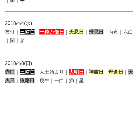
｜閉｜牛
2018/4/4(水)
友引｜
三隣亡
｜
一粒万倍日
｜
天恩日
｜
帰忌日
｜丙寅｜六白
｜閉｜参
2018/4/8(日)
赤口
｜
三隣亡
｜大土始まり｜
大明日
｜
神吉日
｜
母倉日
｜
天
火日
｜
狼藉日
｜庚午｜一白｜満｜星