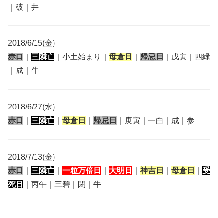
｜破｜井
2018/6/15(金)
赤口
｜
三隣亡
｜小土始まり｜
母倉日
｜
帰忌日
｜戊寅｜四緑
｜成｜牛
2018/6/27(水)
赤口
｜
三隣亡
｜
母倉日
｜
帰忌日
｜庚寅｜一白｜成｜参
2018/7/13(金)
赤口
｜
三隣亡
｜
一粒万倍日
｜
大明日
｜
神吉日
｜
母倉日
｜
受
死日
｜丙午｜三碧｜閉｜牛