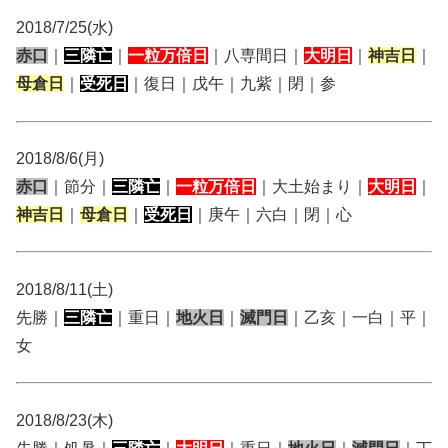
2018/7/25(水)
赤口
｜
三隣亡
｜
一粒万倍日
｜八専間日｜
大明日
｜
神吉日
｜
母倉日
｜
受死日
｜復日｜戊午｜九紫｜閉｜参
2018/8/6(月)
赤口
｜節分｜
三隣亡
｜
一粒万倍日
｜大土始まり｜
大明日
｜
神吉日
｜
母倉日
｜
受死日
｜庚午｜六白｜閉｜心
2018/8/11(土)
先勝｜
三隣亡
｜重日｜
地火日
｜
滅門日
｜乙亥｜一白｜平｜
女
2018/8/23(木)