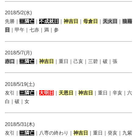
2018/5/2(水)
先勝｜
三隣亡
｜
不成就日
｜
神吉日
｜
母倉日
｜
天火日
｜
狼藉
日
｜甲午｜七赤｜満｜参
2018/5/7(月)
赤口
｜
三隣亡
｜
神吉日
｜重日｜己亥｜三碧｜破｜張
2018/5/19(土)
友引｜
三隣亡
｜
大明日
｜
天恩日
｜
神吉日
｜重日｜辛亥｜六
白｜破｜女
2018/5/31(木)
友引｜
三隣亡
｜八専の終わり｜
神吉日
｜重日｜癸亥｜九紫