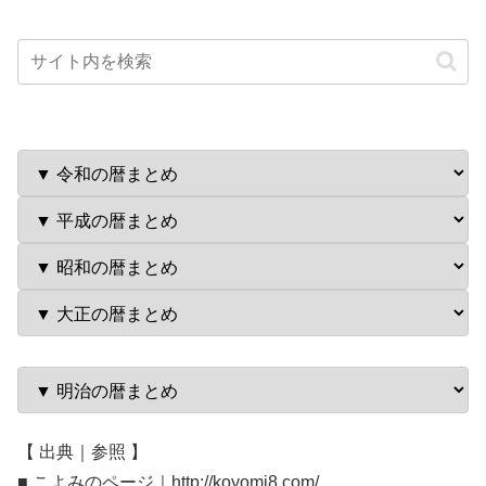
【 出典｜参照 】
■ こよみのページ｜http://koyomi8.com/