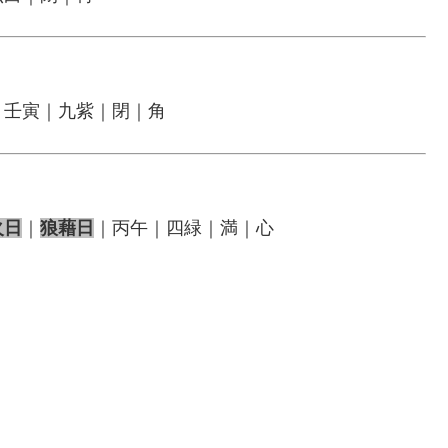
｜壬寅｜九紫｜閉｜角
火日
｜
狼藉日
｜丙午｜四緑｜満｜心