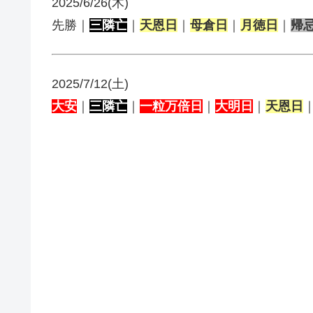
2025/6/26(木)
先勝｜
三隣亡
｜
天恩日
｜
母倉日
｜
月徳日
｜
帰
2025/7/12(土)
大安
｜
三隣亡
｜
一粒万倍日
｜
大明日
｜
天恩日