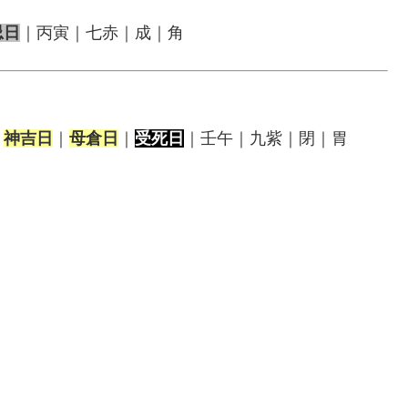
忌日
｜丙寅｜七赤｜成｜角
｜
神吉日
｜
母倉日
｜
受死日
｜壬午｜九紫｜閉｜胃