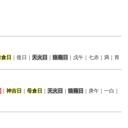
母倉日
｜復日｜
天火日
｜
狼藉日
｜戊午｜七赤｜満｜胃
日
｜
神吉日
｜
母倉日
｜
天火日
｜
狼藉日
｜庚午｜一白｜