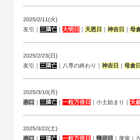
2025/2/11(火)
友引｜
三隣亡
｜
大明日
｜
天恩日
｜
神吉日
｜
母
2025/2/23(日)
友引｜
三隣亡
｜八専の終わり｜
神吉日
｜
母倉
2025/3/10(月)
赤口
｜
三隣亡
｜
一粒万倍日
｜小土始まり｜
天
2025/3/22(土)
赤口
｜
三隣亡
｜
一粒万倍日
｜
帰忌日
｜庚寅｜