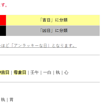
神吉日
｜
母倉日
｜壬午｜一白｜執｜心
｜執｜胃