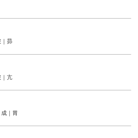
破｜昴
破｜亢
｜成｜胃