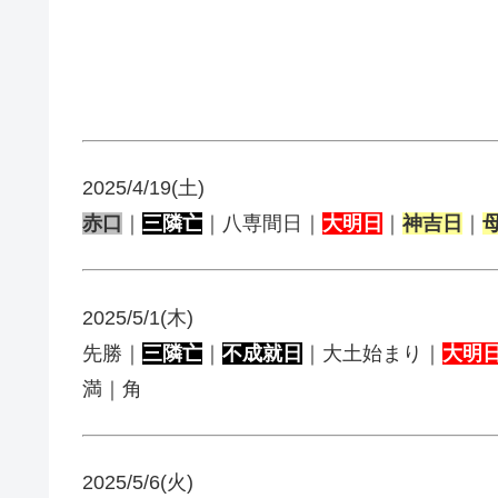
2025/4/19(土)
赤口
｜
三隣亡
｜八専間日｜
大明日
｜
神吉日
｜
2025/5/1(木)
先勝｜
三隣亡
｜
不成就日
｜大土始まり｜
大明
満｜角
2025/5/6(火)