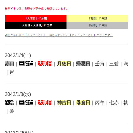
2042/1/4(土)
赤口
｜
三隣亡
｜
大明日
｜
月徳日
｜
帰忌日
｜壬寅｜三碧｜満
｜胃
2042/1/8(水)
仏滅
｜
三隣亡
｜
大明日
｜
神吉日
｜
母倉日
｜丙午｜七赤｜執
｜参
2042/1/20(月)