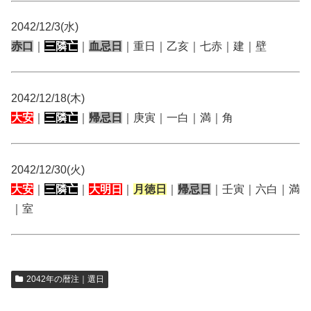
2042/12/3(水)
赤口
｜
三隣亡
｜
血忌日
｜重日｜乙亥｜七赤｜建｜壁
2042/12/18(木)
大安
｜
三隣亡
｜
帰忌日
｜庚寅｜一白｜満｜角
2042/12/30(火)
大安
｜
三隣亡
｜
大明日
｜
月徳日
｜
帰忌日
｜壬寅｜六白｜満
｜室
2042年の暦注｜選日