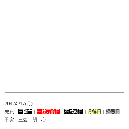
2042/3/17(月)
先負｜
三隣亡
｜
一粒万倍日
｜
不成就日
｜
月徳日
｜
帰忌日
｜
甲寅｜三碧｜閉｜心