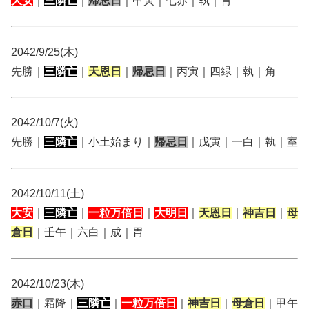
大安
｜
三隣亡
｜
帰忌日
｜甲寅｜七赤｜執｜胃
2042/9/25(木)
先勝｜
三隣亡
｜
天恩日
｜
帰忌日
｜丙寅｜四緑｜執｜角
2042/10/7(火)
先勝｜
三隣亡
｜小土始まり｜
帰忌日
｜戊寅｜一白｜執｜室
2042/10/11(土)
大安
｜
三隣亡
｜
一粒万倍日
｜
大明日
｜
天恩日
｜
神吉日
｜
母
倉日
｜壬午｜六白｜成｜胃
2042/10/23(木)
赤口
｜霜降｜
三隣亡
｜
一粒万倍日
｜
神吉日
｜
母倉日
｜甲午