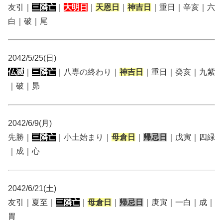
友引｜
三隣亡
｜
大明日
｜
天恩日
｜
神吉日
｜重日｜辛亥｜六
白｜破｜尾
2042/5/25(日)
仏滅
｜
三隣亡
｜八専の終わり｜
神吉日
｜重日｜癸亥｜九紫
｜破｜昴
2042/6/9(月)
先勝｜
三隣亡
｜小土始まり｜
母倉日
｜
帰忌日
｜戊寅｜四緑
｜成｜心
2042/6/21(土)
友引｜夏至｜
三隣亡
｜
母倉日
｜
帰忌日
｜庚寅｜一白｜成｜
胃