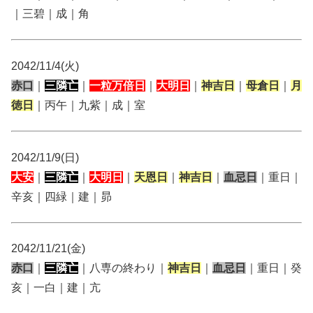
｜三碧｜成｜角
2042/11/4(火)
赤口
｜
三隣亡
｜
一粒万倍日
｜
大明日
｜
神吉日
｜
母倉日
｜
月
徳日
｜丙午｜九紫｜成｜室
2042/11/9(日)
大安
｜
三隣亡
｜
大明日
｜
天恩日
｜
神吉日
｜
血忌日
｜重日｜
辛亥｜四緑｜建｜昴
2042/11/21(金)
赤口
｜
三隣亡
｜八専の終わり｜
神吉日
｜
血忌日
｜重日｜癸
亥｜一白｜建｜亢