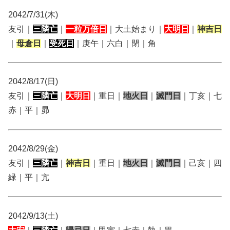
2042/7/31(木)
友引｜
三隣亡
｜
一粒万倍日
｜大土始まり｜
大明日
｜
神吉日
｜
母倉日
｜
受死日
｜庚午｜六白｜閉｜角
2042/8/17(日)
友引｜
三隣亡
｜
大明日
｜重日｜
地火日
｜
滅門日
｜丁亥｜七
赤｜平｜昴
2042/8/29(金)
友引｜
三隣亡
｜
神吉日
｜重日｜
地火日
｜
滅門日
｜己亥｜四
緑｜平｜亢
2042/9/13(土)