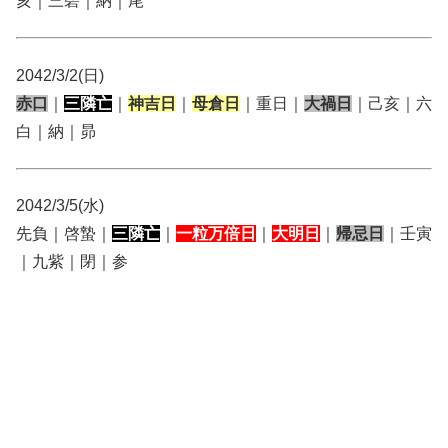
亥｜三碧｜納｜尾
2042/3/2(日)
赤口
｜
三隣亡
｜
神吉日
｜
母倉日
｜重日｜
大禍日
｜己亥｜六
白｜納｜昴
2042/3/5(水)
先負｜啓蟄｜
三隣亡
｜
一粒万倍日
｜
大明日
｜
帰忌日
｜壬寅
｜九紫｜閉｜参