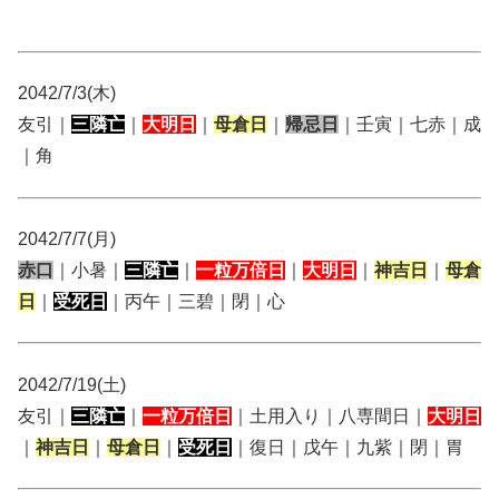
2042/7/3(木)
友引｜
三隣亡
｜
大明日
｜
母倉日
｜
帰忌日
｜壬寅｜七赤｜成
｜角
2042/7/7(月)
赤口
｜小暑｜
三隣亡
｜
一粒万倍日
｜
大明日
｜
神吉日
｜
母倉
日
｜
受死日
｜丙午｜三碧｜閉｜心
2042/7/19(土)
友引｜
三隣亡
｜
一粒万倍日
｜土用入り｜八専間日｜
大明日
｜
神吉日
｜
母倉日
｜
受死日
｜復日｜戊午｜九紫｜閉｜胃