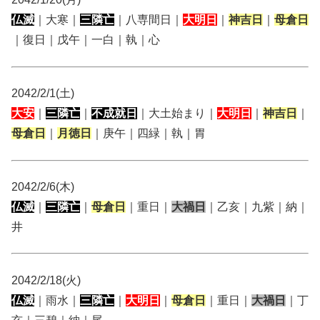
仏滅
｜大寒｜
三隣亡
｜八専間日｜
大明日
｜
神吉日
｜
母倉日
｜復日｜戊午｜一白｜執｜心
2042/2/1(土)
大安
｜
三隣亡
｜
不成就日
｜大土始まり｜
大明日
｜
神吉日
｜
母倉日
｜
月徳日
｜庚午｜四緑｜執｜胃
2042/2/6(木)
仏滅
｜
三隣亡
｜
母倉日
｜重日｜
大禍日
｜乙亥｜九紫｜納｜
井
2042/2/18(火)
仏滅
｜雨水｜
三隣亡
｜
大明日
｜
母倉日
｜重日｜
大禍日
｜丁