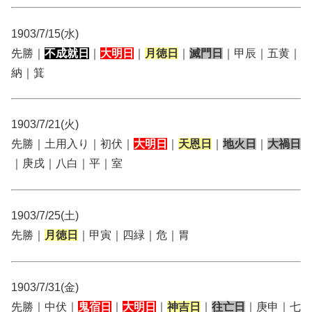
1903/7/15(水)
先勝｜
不成就日
｜
大明日
｜
月徳日
｜
滅門日
｜甲辰｜五黄｜
納｜箕
1903/7/21(火)
先勝｜土用入り｜初伏｜
大明日
｜
天恩日
｜
地火日
｜
大禍日
｜庚戌｜八白｜平｜室
1903/7/25(土)
先勝｜
月徳日
｜甲寅｜四緑｜危｜胃
1903/7/31(金)
先勝｜中伏｜
鬼宿日
｜
大明日
｜
神吉日
｜
往亡日
｜庚申｜七