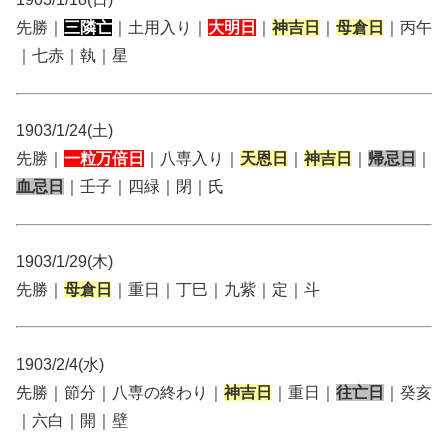
先勝｜
三隣亡
｜土用入り｜
大明日
｜
神吉日
｜
母倉日
｜丙午
｜七赤｜執｜星
1903/1/24(土)
先勝｜
一粒万倍日
｜八専入り｜
天恩日
｜
神吉日
｜
帰忌日
｜
血忌日
｜壬子｜四緑｜閉｜氏
1903/1/29(木)
先勝｜
母倉日
｜重日｜丁巳｜九紫｜定｜斗
1903/2/4(水)
先勝｜節分｜八専の終わり｜
神吉日
｜重日｜
往亡日
｜癸亥
｜六白｜開｜壁