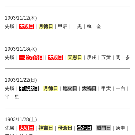
1903/11/12(木)
先勝｜
大明日
｜
月徳日
｜甲辰｜二黒｜執｜奎
1903/11/18(水)
先勝｜
一粒万倍日
｜
大明日
｜
天恩日
｜庚戌｜五黄｜閉｜参
1903/11/22(日)
先勝｜
不成就日
｜
月徳日
｜
地火日
｜
大禍日
｜甲寅｜一白｜
平｜星
1903/11/28(土)
先勝｜
大明日
｜
神吉日
｜
母倉日
｜
受死日
｜
滅門日
｜庚申｜