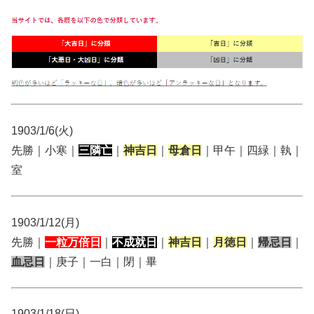
1903/1/6(火)
先勝｜小寒｜
三隣亡
｜
神吉日
｜
母倉日
｜甲午｜四緑｜執｜
室
1903/1/12(月)
先勝｜
一粒万倍日
｜
不成就日
｜
神吉日
｜
月徳日
｜
帰忌日
｜
血忌日
｜庚子｜一白｜閉｜畢
1903/1/18(日)