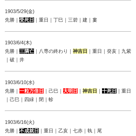
1903/5/29(金)
先勝｜
受死日
｜重日｜丁巳｜三碧｜建｜婁
1903/6/4(木)
先勝｜
三隣亡
｜八専の終わり｜
神吉日
｜重日｜癸亥｜九紫
｜破｜井
1903/6/10(水)
先勝｜
一粒万倍日
｜己巳｜
大明日
｜
神吉日
｜
十死日
｜重日
｜己巳｜四緑｜閉｜軫
1903/6/16(火)
先勝｜
不成就日
｜重日｜乙亥｜七赤｜執｜尾