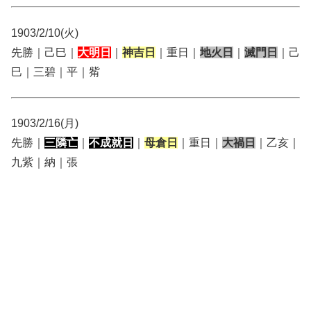
1903/2/10(火)
先勝｜己巳｜
大明日
｜
神吉日
｜重日｜
地火日
｜
滅門日
｜己
巳｜三碧｜平｜觜
1903/2/16(月)
先勝｜
三隣亡
｜
不成就日
｜
母倉日
｜重日｜
大禍日
｜乙亥｜
九紫｜納｜張