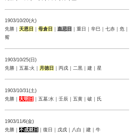
1903/10/20(火)
先勝｜
天恩日
｜
母倉日
｜
血忌日
｜重日｜辛巳｜七赤｜危｜
觜
1903/10/25(日)
先勝｜五墓:火｜
月徳日
｜丙戌｜二黒｜建｜星
1903/10/31(土)
先勝｜
大明日
｜五墓:水｜壬辰｜五黄｜破｜氏
1903/11/6(金)
先勝｜
不成就日
｜復日｜戊戌｜八白｜建｜牛