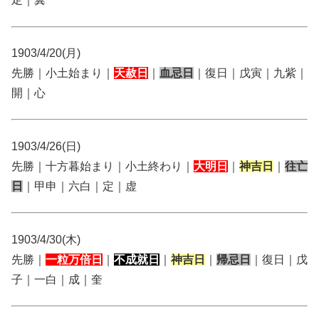
1903/4/20(月)
先勝｜小土始まり｜
天赦日
｜
血忌日
｜復日｜戊寅｜九紫｜
開｜心
1903/4/26(日)
先勝｜十方暮始まり｜小土終わり｜
大明日
｜
神吉日
｜
往亡
日
｜甲申｜六白｜定｜虚
1903/4/30(木)
先勝｜
一粒万倍日
｜
不成就日
｜
神吉日
｜
帰忌日
｜復日｜戊
子｜一白｜成｜奎