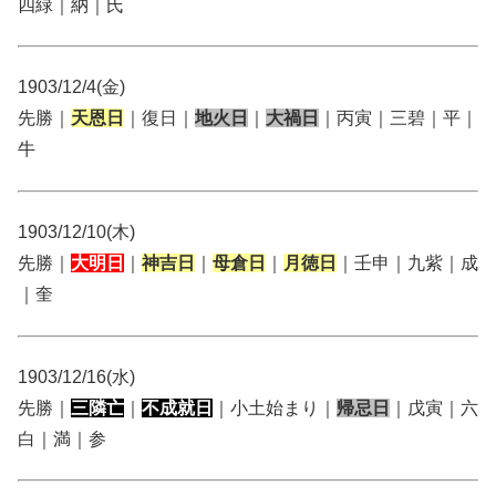
四緑｜納｜氏
1903/12/4(金)
先勝｜
天恩日
｜復日｜
地火日
｜
大禍日
｜丙寅｜三碧｜平｜
牛
1903/12/10(木)
先勝｜
大明日
｜
神吉日
｜
母倉日
｜
月徳日
｜壬申｜九紫｜成
｜奎
1903/12/16(水)
先勝｜
三隣亡
｜
不成就日
｜小土始まり｜
帰忌日
｜戊寅｜六
白｜満｜参