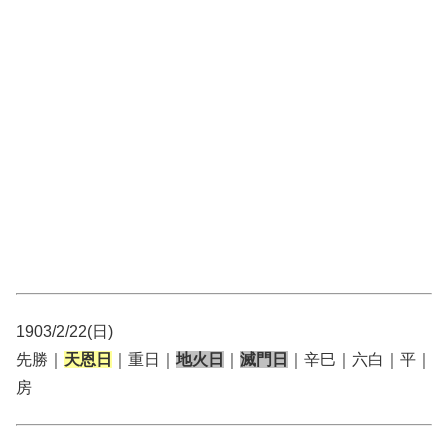
1903/2/22(日)
先勝｜
天恩日
｜重日｜
地火日
｜
滅門日
｜辛巳｜六白｜平｜
房