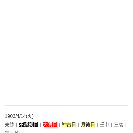
1903/4/14(火)
先勝｜
不成就日
｜
大明日
｜
神吉日
｜
月徳日
｜壬申｜三碧｜
定｜翼