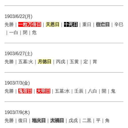
1903/6/22(月)
先勝｜
一粒万倍日
｜
天恩日
｜
十死日
｜重日｜
往亡日
｜辛巳
｜一白｜閉｜危
1903/6/27(土)
先勝｜五墓:火｜
月徳日
｜丙戌｜五黄｜定｜胃
1903/7/3(金)
先勝｜
鬼宿日
｜
大明日
｜五墓:水｜壬辰｜八白｜開｜鬼
1903/7/9(木)
先勝｜復日｜
地火日
｜
大禍日
｜戊戌｜二黒｜平｜角