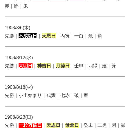
赤｜除｜鬼
1903/8/6(木)
先勝｜
不成就日
｜
天恩日
｜丙寅｜一白｜危｜角
1903/8/12(水)
先勝｜
大明日
｜
神吉日
｜
月徳日
｜壬申｜四緑｜建｜箕
1903/8/18(火)
先勝｜小土始まり｜戊寅｜七赤｜破｜室
1903/8/23(日)
先勝｜
一粒万倍日
｜
天恩日
｜
母倉日
｜癸未｜二黒｜閉｜昴