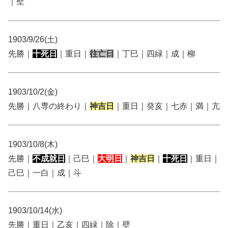
｜壁
1903/9/26(土)
先勝｜
十死日
｜重日｜
往亡日
｜丁巳｜四緑｜成｜柳
1903/10/2(金)
先勝｜八専の終わり｜
神吉日
｜重日｜癸亥｜七赤｜満｜亢
1903/10/8(木)
先勝｜
不成就日
｜己巳｜
大明日
｜
神吉日
｜
十死日
｜重日｜
己巳｜一白｜成｜斗
1903/10/14(水)
先勝｜重日｜乙亥｜四緑｜除｜壁