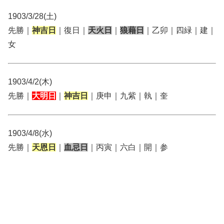
1903/3/28(土)
先勝｜
神吉日
｜復日｜
天火日
｜
狼藉日
｜乙卯｜四緑｜建｜
女
1903/4/2(木)
先勝｜
大明日
｜
神吉日
｜庚申｜九紫｜執｜奎
1903/4/8(水)
先勝｜
天恩日
｜
血忌日
｜丙寅｜六白｜開｜参