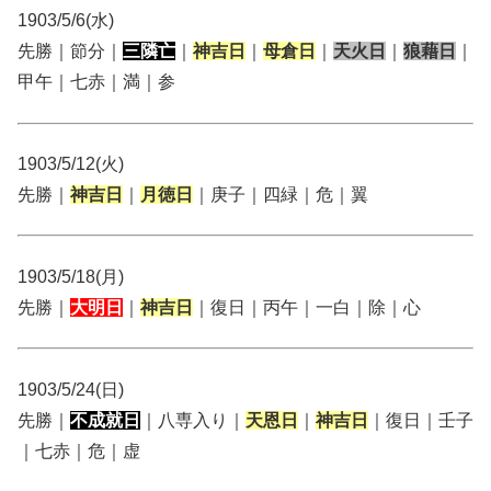
1903/5/6(水)
先勝｜節分｜
三隣亡
｜
神吉日
｜
母倉日
｜
天火日
｜
狼藉日
｜
甲午｜七赤｜満｜参
1903/5/12(火)
先勝｜
神吉日
｜
月徳日
｜庚子｜四緑｜危｜翼
1903/5/18(月)
先勝｜
大明日
｜
神吉日
｜復日｜丙午｜一白｜除｜心
1903/5/24(日)
先勝｜
不成就日
｜八専入り｜
天恩日
｜
神吉日
｜復日｜壬子
｜七赤｜危｜虚