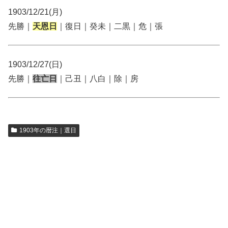
1903/12/21(月)
先勝｜
天恩日
｜復日｜癸未｜二黒｜危｜張
1903/12/27(日)
先勝｜
往亡日
｜己丑｜八白｜除｜房
1903年の暦注｜選日