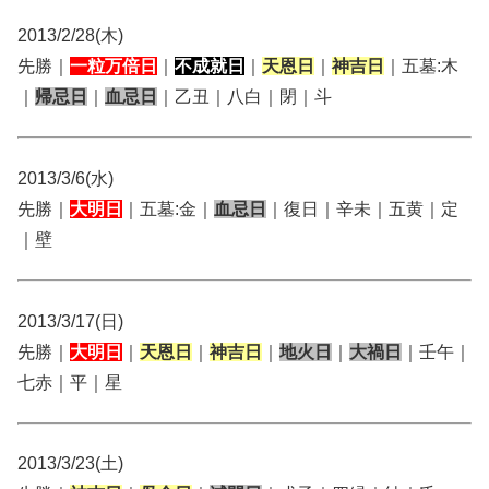
2013/2/28(木)
先勝｜
一粒万倍日
｜
不成就日
｜
天恩日
｜
神吉日
｜五墓:木
｜
帰忌日
｜
血忌日
｜乙丑｜八白｜閉｜斗
2013/3/6(水)
先勝｜
大明日
｜五墓:金｜
血忌日
｜復日｜辛未｜五黄｜定
｜壁
2013/3/17(日)
先勝｜
大明日
｜
天恩日
｜
神吉日
｜
地火日
｜
大禍日
｜壬午｜
七赤｜平｜星
2013/3/23(土)