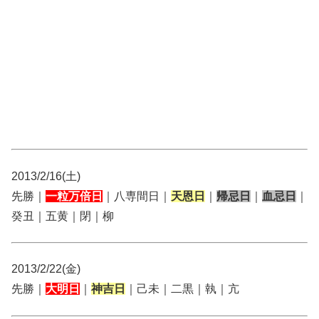
2013/2/16(土)
先勝｜
一粒万倍日
｜八専間日｜
天恩日
｜
帰忌日
｜
血忌日
｜
癸丑｜五黄｜閉｜柳
2013/2/22(金)
先勝｜
大明日
｜
神吉日
｜己未｜二黒｜執｜亢