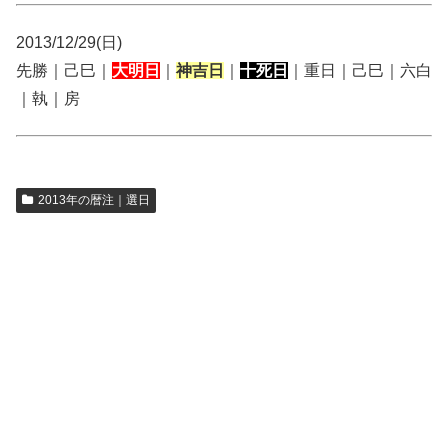
2013/12/29(日)
先勝｜己巳｜
大明日
｜
神吉日
｜
十死日
｜重日｜己巳｜六白
｜執｜房
2013年の暦注｜選日