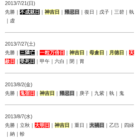
2013/7/21(日)
先勝｜
不成就日
｜
神吉日
｜
帰忌日
｜復日｜戊子｜三碧｜執
｜虚
2013/7/27(土)
先勝｜
三隣亡
｜
一粒万倍日
｜
神吉日
｜
母倉日
｜
月徳日
｜
天
赦日
｜
受死日
｜甲午｜六白｜閉｜胃
2013/8/2(金)
先勝｜
鬼宿日
｜
神吉日
｜
帰忌日
｜庚子｜九紫｜執｜鬼
2013/8/7(水)
先勝｜立秋｜
大明日
｜
神吉日
｜重日｜
大禍日
｜乙巳｜四緑
｜納｜軫