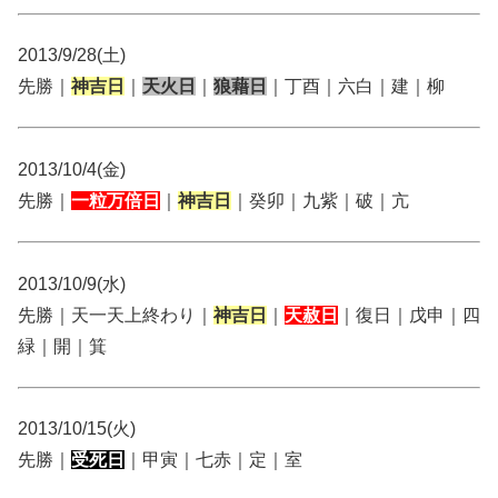
2013/9/28(土)
先勝｜
神吉日
｜
天火日
｜
狼藉日
｜丁酉｜六白｜建｜柳
2013/10/4(金)
先勝｜
一粒万倍日
｜
神吉日
｜癸卯｜九紫｜破｜亢
2013/10/9(水)
先勝｜天一天上終わり｜
神吉日
｜
天赦日
｜復日｜戊申｜四
緑｜開｜箕
2013/10/15(火)
先勝｜
受死日
｜甲寅｜七赤｜定｜室