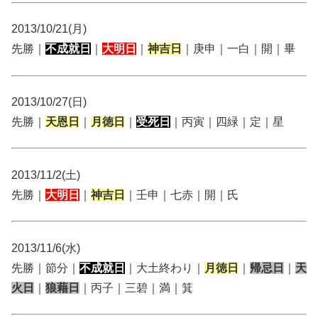
2013/10/21(月)
先勝｜
不成就日
｜
大明日
｜
神吉日
｜庚申｜一白｜開｜畢
2013/10/27(日)
先勝｜
天恩日
｜
月徳日
｜
受死日
｜丙寅｜四緑｜定｜星
2013/11/2(土)
先勝｜
大明日
｜
神吉日
｜壬申｜七赤｜開｜氏
2013/11/6(水)
先勝｜節分｜
不成就日
｜大土終わり｜
月徳日
｜
帰忌日
｜
天
火日
｜
狼藉日
｜丙子｜三碧｜満｜箕