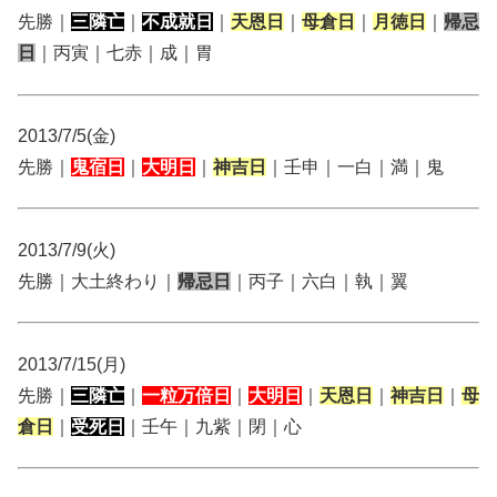
先勝｜
三隣亡
｜
不成就日
｜
天恩日
｜
母倉日
｜
月徳日
｜
帰忌
日
｜丙寅｜七赤｜成｜胃
2013/7/5(金)
先勝｜
鬼宿日
｜
大明日
｜
神吉日
｜壬申｜一白｜満｜鬼
2013/7/9(火)
先勝｜大土終わり｜
帰忌日
｜丙子｜六白｜執｜翼
2013/7/15(月)
先勝｜
三隣亡
｜
一粒万倍日
｜
大明日
｜
天恩日
｜
神吉日
｜
母
倉日
｜
受死日
｜壬午｜九紫｜閉｜心