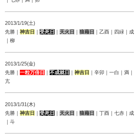
2013/1/19(土)
先勝｜
神吉日
｜
受死日
｜
天火日
｜
狼藉日
｜乙酉｜四緑｜成
｜柳
2013/1/25(金)
先勝｜
一粒万倍日
｜
不成就日
｜
神吉日
｜辛卯｜一白｜満｜
亢
2013/1/31(木)
先勝｜
神吉日
｜
受死日
｜
天火日
｜
狼藉日
｜丁酉｜七赤｜成
｜斗