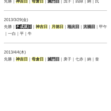
先勝｜
神吉日
｜
母倉日
｜
滅門日
｜戊子｜四緑｜納｜氏
2013/3/29(金)
先勝｜
不成就日
｜
神吉日
｜
月徳日
｜
地火日
｜
大禍日
｜甲午
｜一白｜平｜牛
2013/4/4(木)
先勝｜
神吉日
｜
母倉日
｜
滅門日
｜庚子｜七赤｜納｜奎