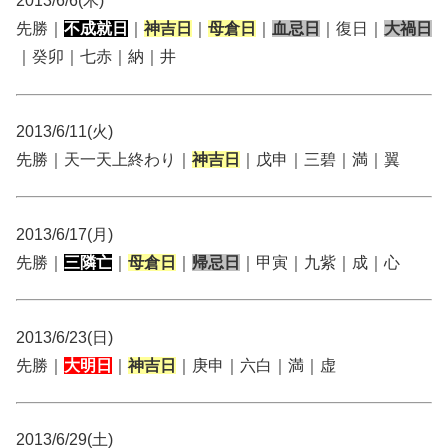
2013/6/6(木)
先勝｜
不成就日
｜
神吉日
｜
母倉日
｜
血忌日
｜復日｜
大禍日
｜癸卯｜七赤｜納｜井
2013/6/11(火)
先勝｜天一天上終わり｜
神吉日
｜戊申｜三碧｜満｜翼
2013/6/17(月)
先勝｜
三隣亡
｜
母倉日
｜
帰忌日
｜甲寅｜九紫｜成｜心
2013/6/23(日)
先勝｜
大明日
｜
神吉日
｜庚申｜六白｜満｜虚
2013/6/29(土)