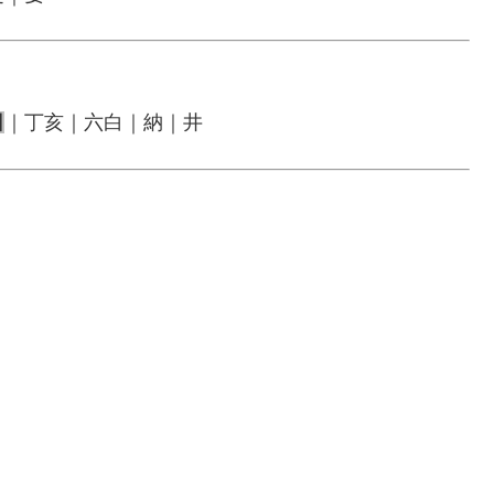
日
｜丁亥｜六白｜納｜井