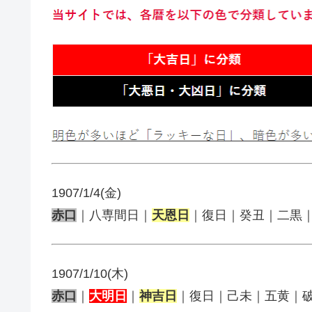
1907/1/4(金)
赤口
｜八専間日｜
天恩日
｜復日｜癸丑｜二黒
1907/1/10(木)
赤口
｜
大明日
｜
神吉日
｜復日｜己未｜五黄｜