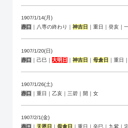
1907/1/14(月)
赤口
｜八専の終わり｜
神吉日
｜重日｜癸亥｜
1907/1/20(日)
赤口
｜己巳｜
大明日
｜
神吉日
｜
母倉日
｜重日
1907/1/26(土)
赤口
｜重日｜乙亥｜三碧｜開｜女
1907/2/1(金)
赤口
｜
天恩日
｜
母倉日
｜重日｜辛巳｜九紫｜