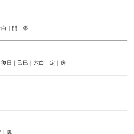
一白｜開｜張
｜復日｜己巳｜六白｜定｜房
定｜婁