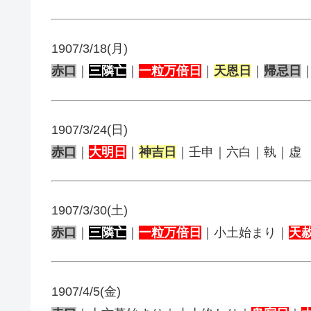
1907/3/18(月)
赤口
｜
三隣亡
｜
一粒万倍日
｜
天恩日
｜
帰忌日
1907/3/24(日)
赤口
｜
大明日
｜
神吉日
｜壬申｜六白｜執｜虚
1907/3/30(土)
赤口
｜
三隣亡
｜
一粒万倍日
｜小土始まり｜
天
1907/4/5(金)