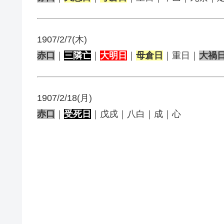
1907/2/7(木)
赤口
｜
三隣亡
｜
大明日
｜
母倉日
｜重日｜
大禍
1907/2/18(月)
赤口
｜
受死日
｜戊戌｜八白｜成｜心