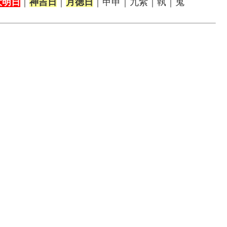
大明日
｜
神吉日
｜
月徳日
｜甲申｜九紫｜執｜鬼