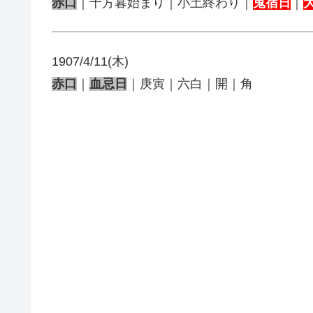
赤口
｜十方暮始まり｜小土終わり｜
鬼宿日
｜
1907/4/11(木)
赤口
｜
血忌日
｜庚寅｜六白｜開｜角