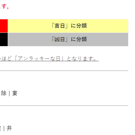
｜除｜婁
破｜井