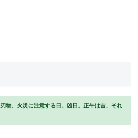
、刃物、火災に注意する日。凶日。正午は吉、それ