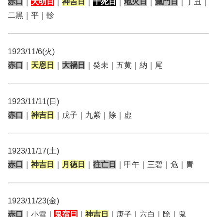
赤口
｜
大明日
｜
神吉日
｜
十死日
｜
地火日
｜
滅門日
｜丁丑｜
二黒｜平｜軫
1923/11/6(火)
赤口
｜
天恩日
｜
大禍日
｜癸未｜五黄｜納｜尾
1923/11/11(日)
赤口
｜
神吉日
｜戊子｜九紫｜除｜虚
1923/11/17(土)
赤口
｜
神吉日
｜
月徳日
｜
往亡日
｜甲午｜三碧｜危｜胃
1923/11/23(金)
赤口
｜小雪｜
鬼宿日
｜
神吉日
｜庚子｜六白｜除｜鬼