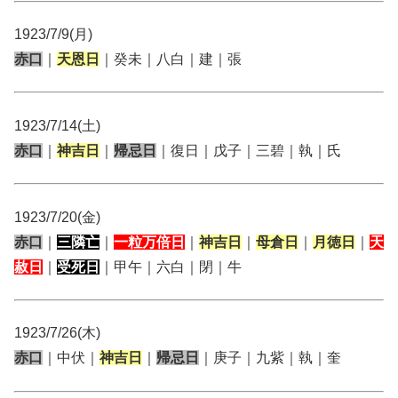
1923/7/9(月)
赤口
｜
天恩日
｜癸未｜八白｜建｜張
1923/7/14(土)
赤口
｜
神吉日
｜
帰忌日
｜復日｜戊子｜三碧｜執｜氏
1923/7/20(金)
赤口
｜
三隣亡
｜
一粒万倍日
｜
神吉日
｜
母倉日
｜
月徳日
｜
天
赦日
｜
受死日
｜甲午｜六白｜閉｜牛
1923/7/26(木)
赤口
｜中伏｜
神吉日
｜
帰忌日
｜庚子｜九紫｜執｜奎