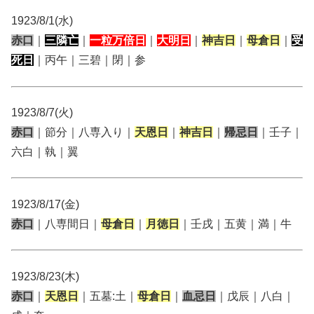
1923/8/1(水)
赤口
｜
三隣亡
｜
一粒万倍日
｜
大明日
｜
神吉日
｜
母倉日
｜
受
死日
｜丙午｜三碧｜閉｜参
1923/8/7(火)
赤口
｜節分｜八専入り｜
天恩日
｜
神吉日
｜
帰忌日
｜壬子｜
六白｜執｜翼
1923/8/17(金)
赤口
｜八専間日｜
母倉日
｜
月徳日
｜壬戌｜五黄｜満｜牛
1923/8/23(木)
赤口
｜
天恩日
｜五墓:土｜
母倉日
｜
血忌日
｜戊辰｜八白｜