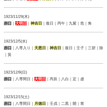
1923/11/29(木)
赤口
｜
大明日
｜
神吉日
｜復日｜丙午｜九紫｜危｜角
1923/12/5(水)
赤口
｜八専入り｜
天恩日
｜
神吉日
｜復日｜壬子｜三碧｜除
｜箕
1923/12/9(日)
赤口
｜八専間日｜
大明日
｜丙辰｜八白｜定｜虚
1923/12/15(土)
赤口
｜八専間日｜
月徳日
｜壬戌｜二黒｜開｜胃