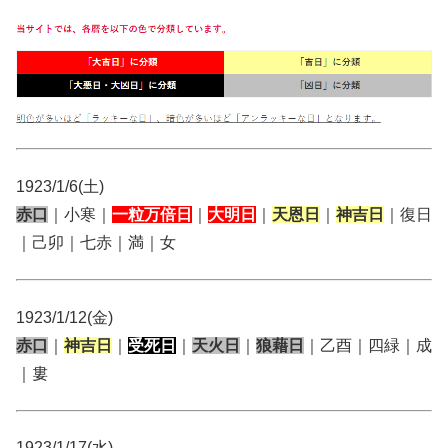
1923/1/6(土)
赤口
｜小寒｜
一粒万倍日
｜
大明日
｜
天恩日
｜
神吉日
｜復日
｜己卯｜七赤｜満｜女
1923/1/12(金)
赤口
｜
神吉日
｜
受死日
｜
天火日
｜
狼藉日
｜乙酉｜四緑｜成
｜婁
1923/1/17(水)