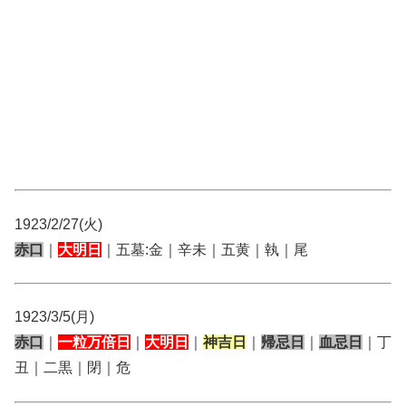
1923/2/27(火)
赤口
｜
大明日
｜五墓:金｜辛未｜五黄｜執｜尾
1923/3/5(月)
赤口
｜
一粒万倍日
｜
大明日
｜
神吉日
｜
帰忌日
｜
血忌日
｜丁
丑｜二黒｜閉｜危