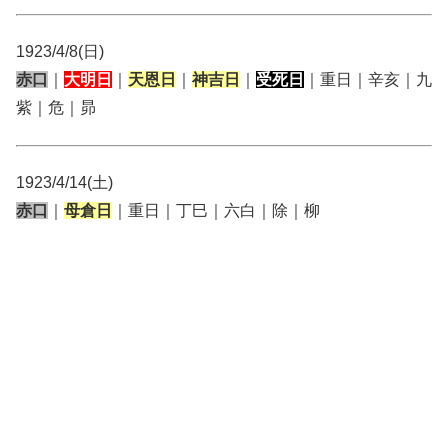
1923/4/8(日)
赤口
｜
大明日
｜
天恩日
｜
神吉日
｜
受死日
｜重日｜辛亥｜九
紫｜危｜昴
1923/4/14(土)
赤口
｜
母倉日
｜重日｜丁巳｜六白｜除｜柳