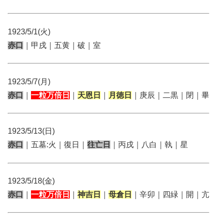
1923/5/1(火)
赤口
｜甲戌｜五黄｜破｜室
1923/5/7(月)
赤口
｜
一粒万倍日
｜
天恩日
｜
月徳日
｜庚辰｜二黒｜閉｜畢
1923/5/13(日)
赤口
｜五墓:火｜復日｜
往亡日
｜丙戌｜八白｜執｜星
1923/5/18(金)
赤口
｜
一粒万倍日
｜
神吉日
｜
母倉日
｜辛卯｜四緑｜開｜亢