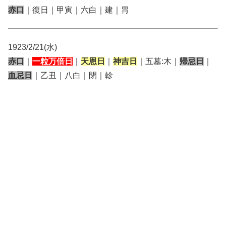
赤口
｜復日｜甲寅｜六白｜建｜胃
1923/2/21(水)
赤口
｜
一粒万倍日
｜
天恩日
｜
神吉日
｜五墓:木｜
帰忌日
｜
血忌日
｜乙丑｜八白｜閉｜軫