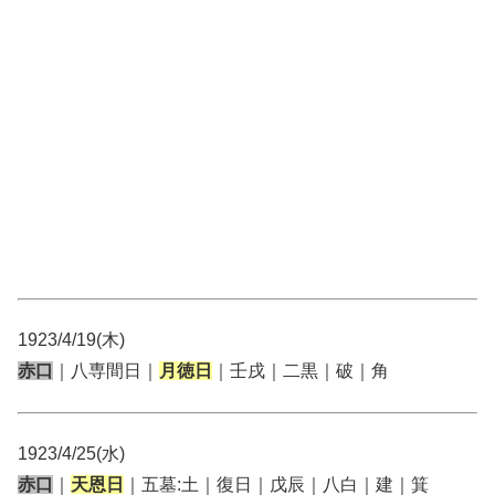
1923/4/19(木)
赤口
｜八専間日｜
月徳日
｜壬戌｜二黒｜破｜角
1923/4/25(水)
赤口
｜
天恩日
｜五墓:土｜復日｜戊辰｜八白｜建｜箕