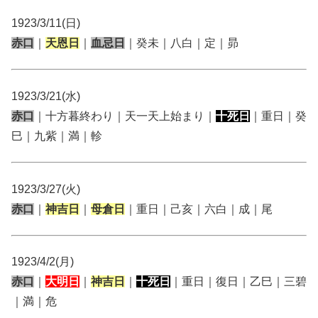
1923/3/11(日)
赤口
｜
天恩日
｜
血忌日
｜癸未｜八白｜定｜昴
1923/3/21(水)
赤口
｜十方暮終わり｜天一天上始まり｜
十死日
｜重日｜癸
巳｜九紫｜満｜軫
1923/3/27(火)
赤口
｜
神吉日
｜
母倉日
｜重日｜己亥｜六白｜成｜尾
1923/4/2(月)
赤口
｜
大明日
｜
神吉日
｜
十死日
｜重日｜復日｜乙巳｜三碧
｜満｜危