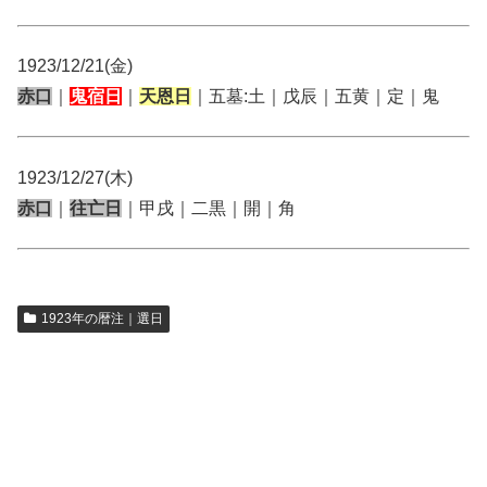
1923/12/21(金)
赤口
｜
鬼宿日
｜
天恩日
｜五墓:土｜戊辰｜五黄｜定｜鬼
1923/12/27(木)
赤口
｜
往亡日
｜甲戌｜二黒｜開｜角
1923年の暦注｜選日