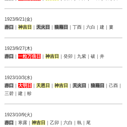
1923/9/21(金)
赤口
｜
神吉日
｜
天火日
｜
狼藉日
｜丁酉｜六白｜建｜婁
1923/9/27(木)
赤口
｜
一粒万倍日
｜
神吉日
｜癸卯｜九紫｜破｜井
1923/10/3(水)
赤口
｜
大明日
｜
天恩日
｜
神吉日
｜
天火日
｜
狼藉日
｜己酉｜
三碧｜建｜軫
1923/10/9(火)
赤口
｜寒露｜
神吉日
｜乙卯｜六白｜執｜尾