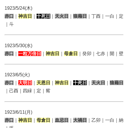
1923/5/24(木)
赤口
｜
神吉日
｜
十死日
｜
天火日
｜
狼藉日
｜丁酉｜一白｜定
｜斗
1923/5/30(水)
赤口
｜
一粒万倍日
｜
神吉日
｜
母倉日
｜癸卯｜七赤｜開｜壁
1923/6/5(火)
赤口
｜
大明日
｜
天恩日
｜
神吉日
｜
十死日
｜
天火日
｜
狼藉日
｜己酉｜四緑｜定｜觜
1923/6/11(月)
赤口
｜
神吉日
｜
母倉日
｜
血忌日
｜
大禍日
｜乙卯｜一白｜納