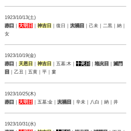
1923/10/13(土)
赤口
｜
大明日
｜
神吉日
｜復日｜
大禍日
｜己未｜二黒｜納｜
女
1923/10/19(金)
赤口
｜
天恩日
｜
神吉日
｜五墓:木｜
十死日
｜
地火日
｜
滅門
日
｜乙丑｜五黄｜平｜婁
1923/10/25(木)
赤口
｜
大明日
｜五墓:金｜
大禍日
｜辛未｜八白｜納｜井
1923/10/31(水)