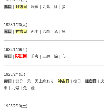
赤口
｜
月徳日
｜庚寅｜九紫｜除｜参
1923/1/23(火)
赤口
｜
神吉日
｜丙申｜六白｜危｜翼
1923/1/29(月)
赤口
｜
大明日
｜壬寅｜三碧｜除｜心
1923/2/4(日)
赤口
｜節分｜天一天上終わり｜
神吉日
｜復日｜
往亡日
｜戊
申｜九紫｜危｜虚
1923/2/10(土)