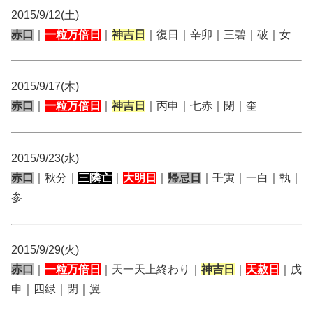
2015/9/12(土)
赤口
｜
一粒万倍日
｜
神吉日
｜復日｜辛卯｜三碧｜破｜女
2015/9/17(木)
赤口
｜
一粒万倍日
｜
神吉日
｜丙申｜七赤｜閉｜奎
2015/9/23(水)
赤口
｜秋分｜
三隣亡
｜
大明日
｜
帰忌日
｜壬寅｜一白｜執｜
参
2015/9/29(火)
赤口
｜
一粒万倍日
｜天一天上終わり｜
神吉日
｜
天赦日
｜戊
申｜四緑｜閉｜翼