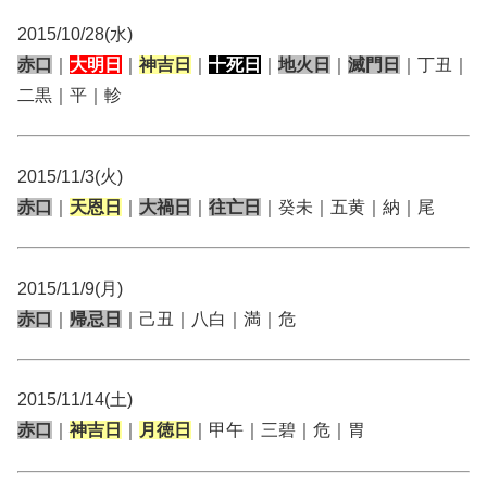
2015/10/28(水)
赤口
｜
大明日
｜
神吉日
｜
十死日
｜
地火日
｜
滅門日
｜丁丑｜
二黒｜平｜軫
2015/11/3(火)
赤口
｜
天恩日
｜
大禍日
｜
往亡日
｜癸未｜五黄｜納｜尾
2015/11/9(月)
赤口
｜
帰忌日
｜己丑｜八白｜満｜危
2015/11/14(土)
赤口
｜
神吉日
｜
月徳日
｜甲午｜三碧｜危｜胃