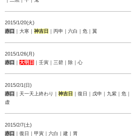
2015/1/20(火)
赤口
｜大寒｜
神吉日
｜丙申｜六白｜危｜翼
2015/1/26(月)
赤口
｜
大明日
｜壬寅｜三碧｜除｜心
2015/2/1(日)
赤口
｜天一天上終わり｜
神吉日
｜復日｜戊申｜九紫｜危｜
虚
2015/2/7(土)
赤口
｜復日｜甲寅｜六白｜建｜胃