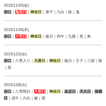
2015/11/20(金)
赤口
｜
鬼宿日
｜
神吉日
｜庚子｜六白｜除｜鬼
2015/11/26(木)
赤口
｜
大明日
｜
神吉日
｜復日｜丙午｜九紫｜危｜角
2015/12/2(水)
赤口
｜八専入り｜
天恩日
｜
神吉日
｜復日｜壬子｜三碧｜除
｜箕
2015/12/8(火)
赤口
｜八専間日｜
大明日
｜
神吉日
｜
血忌日
｜
天火日
｜
狼藉
日
｜戊午｜六白｜破｜室