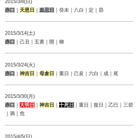
2015/3/8(日)
赤口
｜
天恩日
｜
血忌日
｜癸未｜八白｜定｜昴
2015/3/14(土)
赤口
｜己丑｜五黄｜開｜柳
2015/3/24(火)
赤口
｜
神吉日
｜
母倉日
｜重日｜己亥｜六白｜成｜尾
2015/3/30(月)
赤口
｜
大明日
｜
神吉日
｜
十死日
｜重日｜復日｜乙巳｜三碧
｜満｜危
2015/4/5(日)