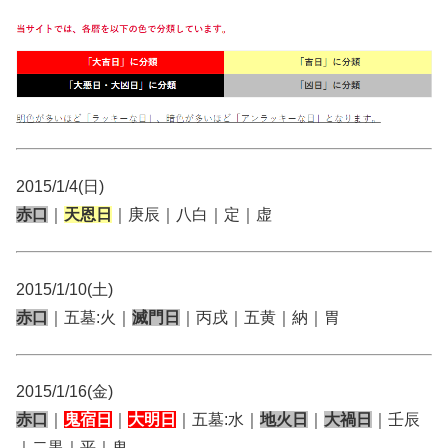
2015/1/4(日)
赤口
｜
天恩日
｜庚辰｜八白｜定｜虚
2015/1/10(土)
赤口
｜五墓:火｜
滅門日
｜丙戌｜五黄｜納｜胃
2015/1/16(金)
赤口
｜
鬼宿日
｜
大明日
｜五墓:水｜
地火日
｜
大禍日
｜壬辰
｜二黒｜平｜鬼