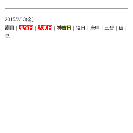
2015/2/13(金)
赤口
｜
鬼宿日
｜
大明日
｜
神吉日
｜復日｜庚申｜三碧｜破｜
鬼