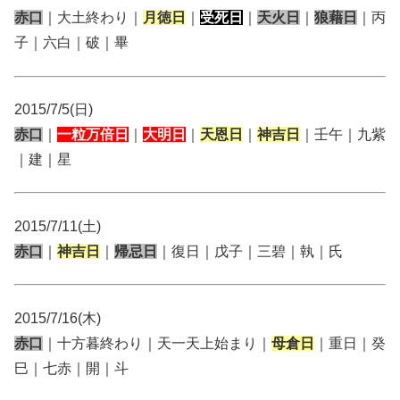
赤口
｜大土終わり｜
月徳日
｜
受死日
｜
天火日
｜
狼藉日
｜丙
子｜六白｜破｜畢
2015/7/5(日)
赤口
｜
一粒万倍日
｜
大明日
｜
天恩日
｜
神吉日
｜壬午｜九紫
｜建｜星
2015/7/11(土)
赤口
｜
神吉日
｜
帰忌日
｜復日｜戊子｜三碧｜執｜氏
2015/7/16(木)
赤口
｜十方暮終わり｜天一天上始まり｜
母倉日
｜重日｜癸
巳｜七赤｜開｜斗