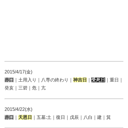
2015/4/17(金)
赤口
｜土用入り｜八専の終わり｜
神吉日
｜
受死日
｜重日｜
癸亥｜三碧｜危｜亢
2015/4/22(水)
赤口
｜
天恩日
｜五墓:土｜復日｜戊辰｜八白｜建｜箕