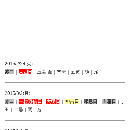
2015/2/24(火)
赤口
｜
大明日
｜五墓:金｜辛未｜五黄｜執｜尾
2015/3/2(月)
赤口
｜
一粒万倍日
｜
大明日
｜
神吉日
｜
帰忌日
｜
血忌日
｜丁
丑｜二黒｜閉｜危