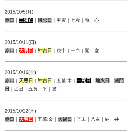
2015/10/5(月)
赤口
｜
三隣亡
｜
帰忌日
｜甲寅｜七赤｜執｜心
2015/10/11(日)
赤口
｜
大明日
｜
神吉日
｜庚申｜一白｜開｜虚
2015/10/16(金)
赤口
｜
天恩日
｜
神吉日
｜五墓:木｜
十死日
｜
地火日
｜
滅門
日
｜乙丑｜五黄｜平｜婁
2015/10/22(木)
赤口
｜
大明日
｜五墓:金｜
大禍日
｜辛未｜八白｜納｜井