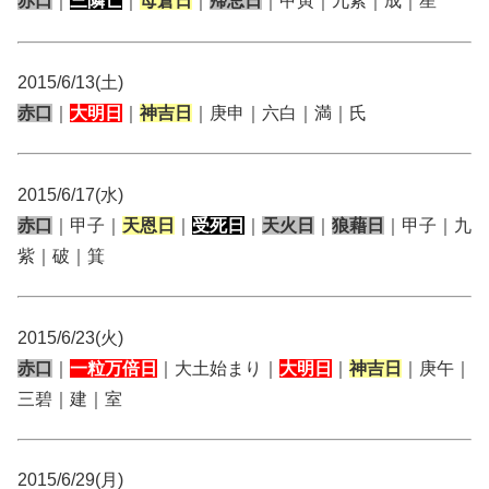
赤口
｜
三隣亡
｜
母倉日
｜
帰忌日
｜甲寅｜九紫｜成｜星
2015/6/13(土)
赤口
｜
大明日
｜
神吉日
｜庚申｜六白｜満｜氏
2015/6/17(水)
赤口
｜甲子｜
天恩日
｜
受死日
｜
天火日
｜
狼藉日
｜甲子｜九
紫｜破｜箕
2015/6/23(火)
赤口
｜
一粒万倍日
｜大土始まり｜
大明日
｜
神吉日
｜庚午｜
三碧｜建｜室
2015/6/29(月)