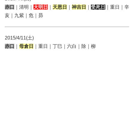
赤口
｜清明｜
大明日
｜
天恩日
｜
神吉日
｜
受死日
｜重日｜辛
亥｜九紫｜危｜昴
2015/4/11(土)
赤口
｜
母倉日
｜重日｜丁巳｜六白｜除｜柳