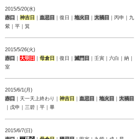
2015/5/20(水)
赤口
｜
神吉日
｜
血忌日
｜復日｜
地火日
｜
大禍日
｜丙申｜九
紫｜平｜箕
2015/5/26(火)
赤口
｜
大明日
｜
母倉日
｜復日｜
滅門日
｜壬寅｜六白｜納｜
室
2015/6/1(月)
赤口
｜天一天上終わり｜
神吉日
｜
血忌日
｜
地火日
｜
大禍日
｜戊申｜三碧｜平｜畢
2015/6/7(日)