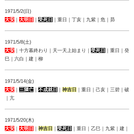
1971/5/2(日)
大安
｜
大明日
｜
受死日
｜重日｜丁亥｜九紫｜危｜昴
1971/5/8(土)
大安
｜十方暮終わり｜天一天上始まり｜
受死日
｜重日｜癸
巳｜六白｜建｜柳
1971/5/14(金)
大安
｜
三隣亡
｜
不成就日
｜
神吉日
｜重日｜己亥｜三碧｜破
｜亢
1971/5/20(木)
大安
｜
大明日
｜
神吉日
｜
受死日
｜重日｜乙巳｜九紫｜建｜