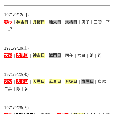
1971/9/12(日)
大安
｜
神吉日
｜
月徳日
｜
地火日
｜
大禍日
｜庚子｜三碧｜平
｜虚
1971/9/18(土)
大安
｜
大明日
｜
神吉日
｜
滅門日
｜丙午｜六白｜納｜胃
1971/9/22(水)
大安
｜
大明日
｜
天恩日
｜
母倉日
｜
月徳日
｜
血忌日
｜庚戌｜
二黒｜除｜参
1971/9/28(火)