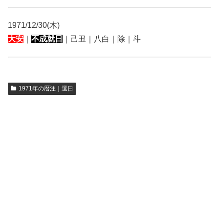
1971/12/30(木)
大安
｜
不成就日
｜己丑｜八白｜除｜斗
1971年の暦注｜選日