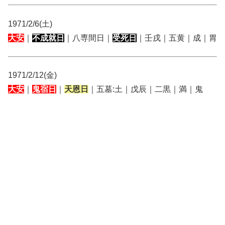
1971/2/6(土)
大安
｜
不成就日
｜八専間日｜
受死日
｜壬戌｜五黄｜成｜胃
1971/2/12(金)
大安
｜
鬼宿日
｜
天恩日
｜五墓:土｜戊辰｜二黒｜満｜鬼