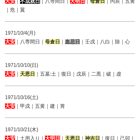
大安
｜
不成就日
｜八専間日｜
大明日
｜
母倉日
｜丙辰｜五黄
｜危｜翼
1971/10/4(月)
大安
｜八専間日｜
母倉日
｜
血忌日
｜壬戌｜八白｜除｜心
1971/10/10(日)
大安
｜
天恩日
｜五墓:土｜復日｜戊辰｜二黒｜破｜虚
1971/10/16(土)
大安
｜甲戌｜五黄｜建｜胃
1971/10/21(木)
大安
｜土用入り｜
大明日
｜
天恩日
｜
神吉日
｜復日｜己卯｜