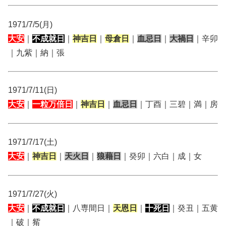
1971/7/5(月)
大安
｜
不成就日
｜
神吉日
｜
母倉日
｜
血忌日
｜
大禍日
｜辛卯
｜九紫｜納｜張
1971/7/11(日)
大安
｜
一粒万倍日
｜
神吉日
｜
血忌日
｜丁酉｜三碧｜満｜房
1971/7/17(土)
大安
｜
神吉日
｜
天火日
｜
狼藉日
｜癸卯｜六白｜成｜女
1971/7/27(火)
大安
｜
不成就日
｜八専間日｜
天恩日
｜
十死日
｜癸丑｜五黄
｜破｜觜