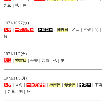
九紫｜執｜井
1971/10/27(水)
大安
｜
一粒万倍日
｜
不成就日
｜
神吉日
｜乙酉｜三碧｜閉｜
軫
1971/11/2(火)
大安
｜
神吉日
｜辛卯｜六白｜執｜尾
1971/11/8(月)
大安
｜立冬｜
一粒万倍日
｜
神吉日
｜
母倉日
｜
十死日
｜丁酉
｜九紫｜開｜危