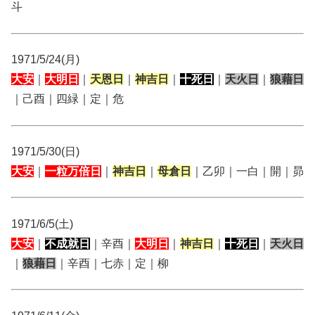
斗
1971/5/24(月)
大安
｜
大明日
｜
天恩日
｜
神吉日
｜
十死日
｜
天火日
｜
狼藉日
｜己酉｜四緑｜定｜危
1971/5/30(日)
大安
｜
一粒万倍日
｜
神吉日
｜
母倉日
｜乙卯｜一白｜開｜昴
1971/6/5(土)
大安
｜
不成就日
｜辛酉｜
大明日
｜
神吉日
｜
十死日
｜
天火日
｜
狼藉日
｜辛酉｜七赤｜定｜柳