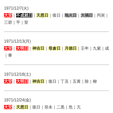
1971/12/7(火)
大安
｜
不成就日
｜
天恩日
｜復日｜
地火日
｜
大禍日
｜丙寅｜
三碧｜平｜室
1971/12/13(月)
大安
｜
大明日
｜
神吉日
｜
母倉日
｜
月徳日
｜壬申｜九紫｜成
｜畢
1971/12/18(土)
大安
｜
大明日
｜
神吉日
｜復日｜丁丑｜五黄｜除｜柳
1971/12/24(金)
大安
｜
天恩日
｜復日｜癸未｜二黒｜危｜亢