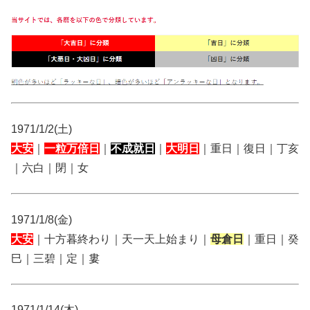
1971/1/2(土)
大安
｜
一粒万倍日
｜
不成就日
｜
大明日
｜重日｜復日｜丁亥
｜六白｜閉｜女
1971/1/8(金)
大安
｜十方暮終わり｜天一天上始まり｜
母倉日
｜重日｜癸
巳｜三碧｜定｜婁
1971/1/14(木)