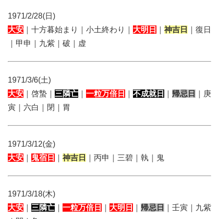
1971/2/28(日)
大安
｜十方暮始まり｜小土終わり｜
大明日
｜
神吉日
｜復日
｜甲申｜九紫｜破｜虚
1971/3/6(土)
大安
｜啓蟄｜
三隣亡
｜
一粒万倍日
｜
不成就日
｜
帰忌日
｜庚
寅｜六白｜閉｜胃
1971/3/12(金)
大安
｜
鬼宿日
｜
神吉日
｜丙申｜三碧｜執｜鬼
1971/3/18(木)
大安
｜
三隣亡
｜
一粒万倍日
｜
大明日
｜
帰忌日
｜壬寅｜九紫