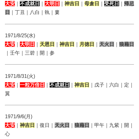
大安
｜
不成就日
｜
大明日
｜
神吉日
｜
母倉日
｜
受死日
｜
帰忌
日
｜丁丑｜八白｜執｜婁
1971/8/25(水)
大安
｜
大明日
｜
天恩日
｜
神吉日
｜
月徳日
｜
天火日
｜
狼藉日
｜壬午｜三碧｜開｜参
1971/8/31(火)
大安
｜
一粒万倍日
｜
不成就日
｜
神吉日
｜戊子｜六白｜定｜
翼
1971/9/6(月)
大安
｜
神吉日
｜復日｜
天火日
｜
狼藉日
｜甲午｜九紫｜開｜
心