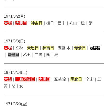
1971/8/2(月)
大安
｜
大明日
｜
神吉日
｜復日｜己未｜八白｜建｜張
1971/8/8(日)
大安
｜立秋｜
天恩日
｜
神吉日
｜五墓:木｜
母倉日
｜
受死日
｜
帰忌日
｜乙丑｜二黒｜執｜房
1971/8/14(土)
大安
｜
一粒万倍日
｜
大明日
｜五墓:金｜
母倉日
｜辛未｜五
黄｜閉｜女
1971/8/20(金)