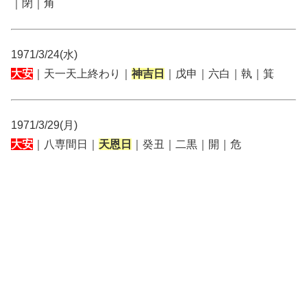
｜閉｜角
1971/3/24(水)
大安
｜天一天上終わり｜
神吉日
｜戊申｜六白｜執｜箕
1971/3/29(月)
大安
｜八専間日｜
天恩日
｜癸丑｜二黒｜開｜危