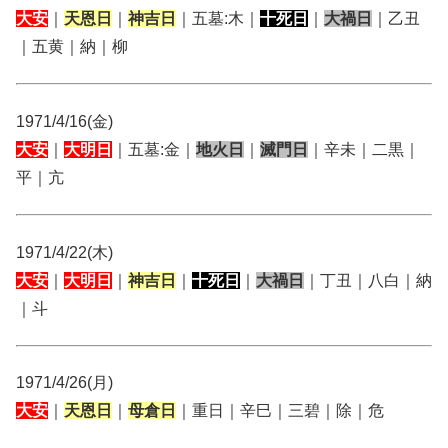
大安
｜
天恩日
｜
神吉日
｜五墓:木｜
十死日
｜
大禍日
｜乙丑
｜五黄｜納｜柳
1971/4/16(金)
大安
｜
大明日
｜五墓:金｜
地火日
｜
滅門日
｜辛未｜二黒｜
平｜亢
1971/4/22(木)
大安
｜
大明日
｜
神吉日
｜
十死日
｜
大禍日
｜丁丑｜八白｜納
｜斗
1971/4/26(月)
大安
｜
天恩日
｜
母倉日
｜重日｜辛巳｜三碧｜除｜危