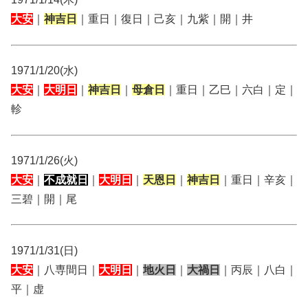
大安
｜
神吉日
｜重日｜復日｜己亥｜九紫｜開｜井
1971/1/20(水)
大安
｜
大明日
｜
神吉日
｜
母倉日
｜重日｜乙巳｜六白｜定｜
軫
1971/1/26(火)
大安
｜
不成就日
｜
大明日
｜
天恩日
｜
神吉日
｜重日｜辛亥｜
三碧｜開｜尾
1971/1/31(日)
大安
｜八専間日｜
大明日
｜
地火日
｜
大禍日
｜丙辰｜八白｜
平｜虚