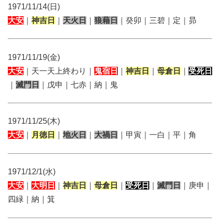
1971/11/14(日)
大安
｜
神吉日
｜
天火日
｜
狼藉日
｜癸卯｜三碧｜定｜昴
1971/11/19(金)
大安
｜天一天上終わり｜
鬼宿日
｜
神吉日
｜
母倉日
｜
受死日
｜
滅門日
｜戊申｜七赤｜納｜鬼
1971/11/25(木)
大安
｜
月徳日
｜
地火日
｜
大禍日
｜甲寅｜一白｜平｜角
1971/12/1(水)
大安
｜
大明日
｜
神吉日
｜
母倉日
｜
受死日
｜
滅門日
｜庚申｜
四緑｜納｜箕