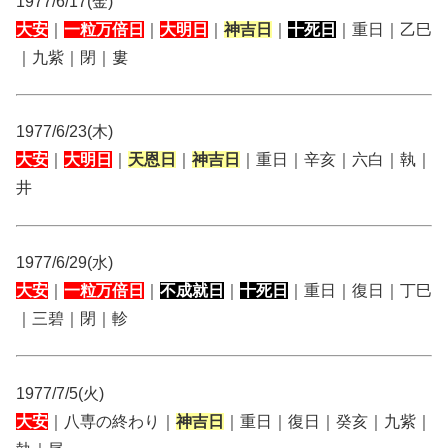
1977/6/17(金)
大安
｜
一粒万倍日
｜
大明日
｜
神吉日
｜
十死日
｜重日｜乙巳
｜九紫｜閉｜婁
1977/6/23(木)
大安
｜
大明日
｜
天恩日
｜
神吉日
｜重日｜辛亥｜六白｜執｜
井
1977/6/29(水)
大安
｜
一粒万倍日
｜
不成就日
｜
十死日
｜重日｜復日｜丁巳
｜三碧｜閉｜軫
1977/7/5(火)
大安
｜八専の終わり｜
神吉日
｜重日｜復日｜癸亥｜九紫｜