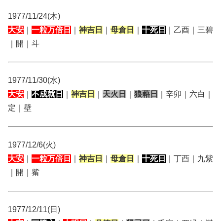
1977/11/24(木)
大安
｜
一粒万倍日
｜
神吉日
｜
母倉日
｜
十死日
｜乙酉｜三碧
｜開｜斗
1977/11/30(水)
大安
｜
不成就日
｜
神吉日
｜
天火日
｜
狼藉日
｜辛卯｜六白｜
定｜壁
1977/12/6(火)
大安
｜
一粒万倍日
｜
神吉日
｜
母倉日
｜
十死日
｜丁酉｜九紫
｜開｜觜
1977/12/11(日)