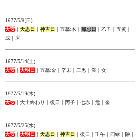
1977/5/8(日)
大安
｜
天恩日
｜
神吉日
｜五墓:木｜
帰忌日
｜乙丑｜五黄｜
成｜房
1977/5/14(土)
大安
｜
大明日
｜五墓:金｜辛未｜二黒｜満｜女
1977/5/19(木)
大安
｜大土終わり｜復日｜丙子｜七赤｜危｜奎
1977/5/25(水)
大安
｜
大明日
｜
天恩日
｜
神吉日
｜復日｜壬午｜四緑｜除｜