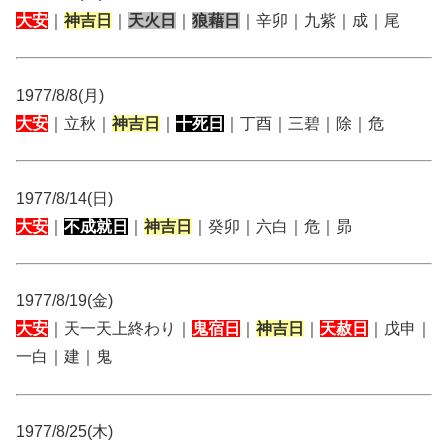
大安
｜
神吉日
｜
天火日
｜
狼藉日
｜辛卯｜九紫｜成｜尾
1977/8/8(月)
大安
｜立秋｜
神吉日
｜
十死日
｜丁酉｜三碧｜除｜危
1977/8/14(日)
大安
｜
不成就日
｜
神吉日
｜癸卯｜六白｜危｜昴
1977/8/19(金)
大安
｜天一天上終わり｜
鬼宿日
｜
神吉日
｜
天赦日
｜戊申｜
一白｜建｜鬼
1977/8/25(木)