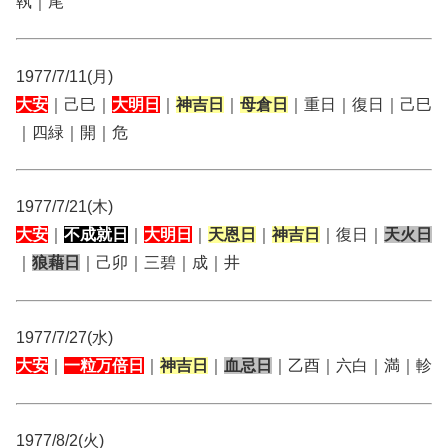
執｜尾
1977/7/11(月)
大安
｜己巳｜
大明日
｜
神吉日
｜
母倉日
｜重日｜復日｜己巳
｜四緑｜開｜危
1977/7/21(木)
大安
｜
不成就日
｜
大明日
｜
天恩日
｜
神吉日
｜復日｜
天火日
｜
狼藉日
｜己卯｜三碧｜成｜井
1977/7/27(水)
大安
｜
一粒万倍日
｜
神吉日
｜
血忌日
｜乙酉｜六白｜満｜軫
1977/8/2(火)