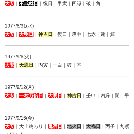
大安
｜
不成就日
｜復日｜甲寅｜四緑｜破｜角
1977/8/31(水)
大安
｜
大明日
｜
神吉日
｜復日｜庚申｜七赤｜建｜箕
1977/9/6(火)
大安
｜
天恩日
｜丙寅｜一白｜破｜室
1977/9/12(月)
大安
｜
一粒万倍日
｜
大明日
｜
神吉日
｜壬申｜四緑｜閉｜畢
1977/9/16(金)
大安
｜大土終わり｜
鬼宿日
｜
地火日
｜
大禍日
｜丙子｜九紫