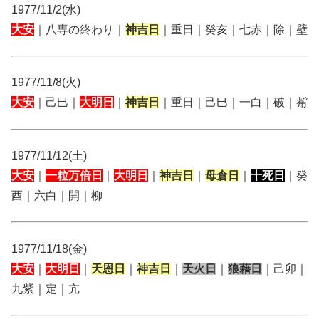
1977/11/2(水)
大安
｜八専の終わり｜
神吉日
｜重日｜癸亥｜七赤｜除｜壁
1977/11/8(火)
大安
｜己巳｜
大明日
｜
神吉日
｜重日｜己巳｜一白｜破｜觜
1977/11/12(土)
大安
｜
一粒万倍日
｜
大明日
｜
神吉日
｜
母倉日
｜
十死日
｜癸
酉｜六白｜開｜柳
1977/11/18(金)
大安
｜
大明日
｜
天恩日
｜
神吉日
｜
天火日
｜
狼藉日
｜己卯｜
九紫｜定｜亢