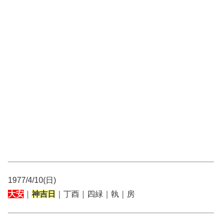
1977/4/10(日)
大安
｜
神吉日
｜丁酉｜四緑｜執｜房