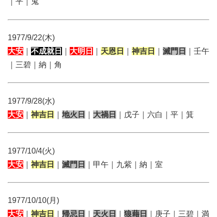
｜平｜鬼
1977/9/22(木)
大安
｜
不成就日
｜
大明日
｜
天恩日
｜
神吉日
｜
滅門日
｜壬午
｜三碧｜納｜角
1977/9/28(水)
大安
｜
神吉日
｜
地火日
｜
大禍日
｜戊子｜六白｜平｜箕
1977/10/4(火)
大安
｜
神吉日
｜
滅門日
｜甲午｜九紫｜納｜室
1977/10/10(月)
大安
｜
神吉日
｜
帰忌日
｜
天火日
｜
狼藉日
｜庚子｜三碧｜満