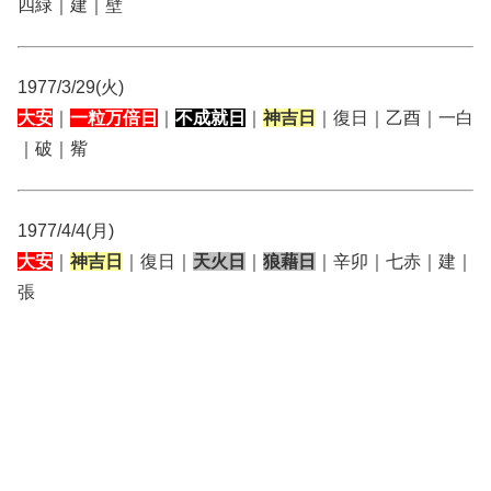
四緑｜建｜壁
1977/3/29(火)
大安
｜
一粒万倍日
｜
不成就日
｜
神吉日
｜復日｜乙酉｜一白
｜破｜觜
1977/4/4(月)
大安
｜
神吉日
｜復日｜
天火日
｜
狼藉日
｜辛卯｜七赤｜建｜
張