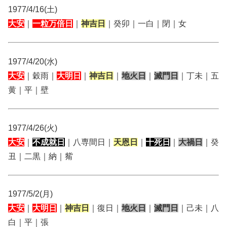
1977/4/16(土)
大安
｜
一粒万倍日
｜
神吉日
｜癸卯｜一白｜閉｜女
1977/4/20(水)
大安
｜穀雨｜
大明日
｜
神吉日
｜
地火日
｜
滅門日
｜丁未｜五
黄｜平｜壁
1977/4/26(火)
大安
｜
不成就日
｜八専間日｜
天恩日
｜
十死日
｜
大禍日
｜癸
丑｜二黒｜納｜觜
1977/5/2(月)
大安
｜
大明日
｜
神吉日
｜復日｜
地火日
｜
滅門日
｜己未｜八
白｜平｜張