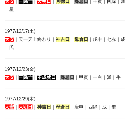
大安
｜
三隣亡
｜
大明日
｜
月徳日
｜
帰忌日
｜壬寅｜四緑｜満
｜星
1977/12/17(土)
大安
｜天一天上終わり｜
神吉日
｜
母倉日
｜戊申｜七赤｜成
｜氏
1977/12/23(金)
大安
｜
三隣亡
｜
不成就日
｜
帰忌日
｜甲寅｜一白｜満｜牛
1977/12/29(木)
大安
｜
大明日
｜
神吉日
｜
母倉日
｜庚申｜四緑｜成｜奎