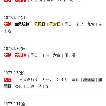
1977/1/24(月)
大安
｜
不成就日
｜
天恩日
｜
母倉日
｜重日｜辛巳｜九紫｜定
｜危
1977/1/30(日)
大安
｜
大明日
｜重日｜丁亥｜六白｜開｜昴
1977/2/5(土)
大安
｜十方暮終わり｜天一天上始まり｜重日｜
地火日
｜
滅
門日
｜癸巳｜三碧｜平｜柳
1977/2/11(金)