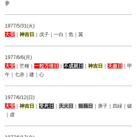
参
1977/5/31(火)
大安
｜
神吉日
｜戊子｜一白｜危｜翼
1977/6/6(月)
大安
｜芒種｜
一粒万倍日
｜
不成就日
｜
神吉日
｜
天赦日
｜甲
午｜七赤｜建｜心
1977/6/12(日)
大安
｜
神吉日
｜
受死日
｜
天火日
｜
狼藉日
｜庚子｜四緑｜破
｜虚