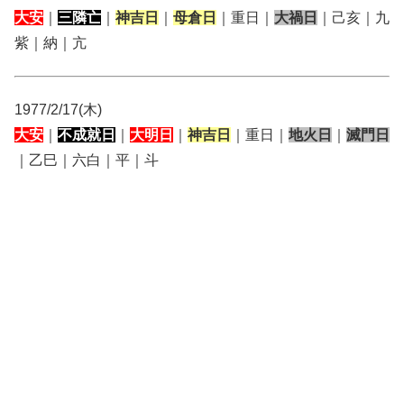
大安
｜
三隣亡
｜
神吉日
｜
母倉日
｜重日｜
大禍日
｜己亥｜九
紫｜納｜亢
1977/2/17(木)
大安
｜
不成就日
｜
大明日
｜
神吉日
｜重日｜
地火日
｜
滅門日
｜乙巳｜六白｜平｜斗