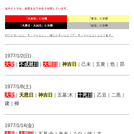
1977/1/2(日)
大安
｜
不成就日
｜
大明日
｜
神吉日
｜己未｜五黄｜危｜昴
1977/1/8(土)
大安
｜
天恩日
｜
神吉日
｜五墓:木｜
十死日
｜乙丑｜二黒｜
建｜柳
1977/1/14(金)
大安
｜
大明日
｜五墓:金｜辛未｜八白｜破｜亢