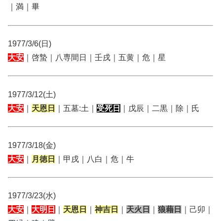
｜満｜畢
1977/3/6(日)
大安
｜啓蟄｜八専間日｜壬戌｜五黄｜危｜星
1977/3/12(土)
大安
｜
天恩日
｜五墓:土｜
受死日
｜戊辰｜二黒｜除｜氏
1977/3/18(金)
大安
｜
月徳日
｜甲戌｜八白｜危｜牛
1977/3/23(水)
大安
｜
大明日
｜
天恩日
｜
神吉日
｜
天火日
｜
狼藉日
｜己卯｜