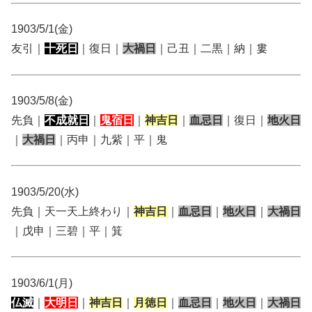
1903/5/1(金)
友引｜
十死日
｜復日｜
大禍日
｜己丑｜二黒｜納｜婁
1903/5/8(金)
先負｜
不成就日
｜
鬼宿日
｜
神吉日
｜
血忌日
｜復日｜
地火日
｜
大禍日
｜丙申｜九紫｜平｜鬼
1903/5/20(水)
先負｜天一天上終わり｜
神吉日
｜
血忌日
｜
地火日
｜
大禍日
｜戊申｜三碧｜平｜箕
1903/6/1(月)
仏滅
｜
大明日
｜
神吉日
｜
月徳日
｜
血忌日
｜
地火日
｜
大禍日