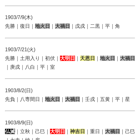
1903/7/9(木)
先勝｜復日｜
地火日
｜
大禍日
｜戊戌｜二黒｜平｜角
1903/7/21(火)
先勝｜土用入り｜初伏｜
大明日
｜
天恩日
｜
地火日
｜
大禍日
｜庚戌｜八白｜平｜室
1903/8/2(日)
先負｜八専間日｜
地火日
｜
大禍日
｜壬戌｜五黄｜平｜星
1903/8/9(日)
仏滅
｜立秋｜己巳｜
大明日
｜
神吉日
｜重日｜
大禍日
｜己巳