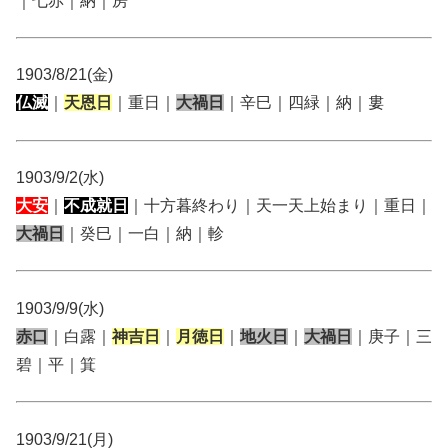
｜七赤｜納｜房
1903/8/21(金)
仏滅
｜
天恩日
｜重日｜
大禍日
｜辛巳｜四緑｜納｜婁
1903/9/2(水)
大安
｜
不成就日
｜十方暮終わり｜天一天上始まり｜重日｜
大禍日
｜癸巳｜一白｜納｜軫
1903/9/9(水)
赤口
｜白露｜
神吉日
｜
月徳日
｜
地火日
｜
大禍日
｜庚子｜三
碧｜平｜箕
1903/9/21(月)