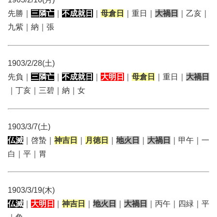
先勝｜
三隣亡
｜
不成就日
｜
母倉日
｜重日｜
大禍日
｜乙亥｜
九紫｜納｜張
1903/2/28(土)
先負｜
三隣亡
｜
不成就日
｜
大明日
｜
母倉日
｜重日｜
大禍日
｜丁亥｜三碧｜納｜女
1903/3/7(土)
仏滅
｜啓蟄｜
神吉日
｜
月徳日
｜
地火日
｜
大禍日
｜甲午｜一
白｜平｜胃
1903/3/19(木)
仏滅
｜
大明日
｜
神吉日
｜
地火日
｜
大禍日
｜丙午｜四緑｜平