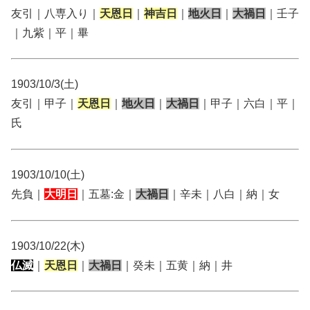
友引｜八専入り｜
天恩日
｜
神吉日
｜
地火日
｜
大禍日
｜壬子
｜九紫｜平｜畢
1903/10/3(土)
友引｜甲子｜
天恩日
｜
地火日
｜
大禍日
｜甲子｜六白｜平｜
氏
1903/10/10(土)
先負｜
大明日
｜五墓:金｜
大禍日
｜辛未｜八白｜納｜女
1903/10/22(木)
仏滅
｜
天恩日
｜
大禍日
｜癸未｜五黄｜納｜井