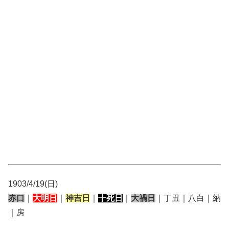
1903/4/19(日)
赤口
｜
大明日
｜
神吉日
｜
十死日
｜
大禍日
｜丁丑｜八白｜納
｜房