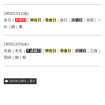
1903/12/11(金)
友引｜
大明日
｜
神吉日
｜
母倉日
｜復日｜
大禍日
｜癸酉｜一
白｜納｜婁
1903/12/23(水)
先負｜冬至｜
不成就日
｜
神吉日
｜
母倉日
｜
大禍日
｜乙酉｜
四緑｜納｜軫
1903年の暦注｜選日