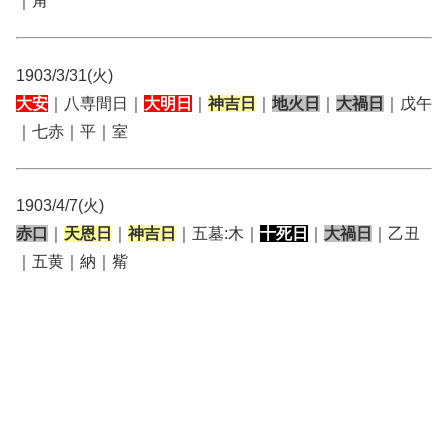
｜角
1903/3/31(火)
大安
｜八専間日｜
大明日
｜
神吉日
｜
地火日
｜
大禍日
｜戊午
｜七赤｜平｜室
1903/4/7(火)
赤口
｜
天恩日
｜
神吉日
｜五墓:木｜
十死日
｜
大禍日
｜乙丑
｜五黄｜納｜觜