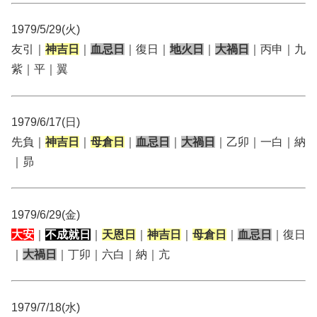
1979/5/29(火)
友引｜
神吉日
｜
血忌日
｜復日｜
地火日
｜
大禍日
｜丙申｜九
紫｜平｜翼
1979/6/17(日)
先負｜
神吉日
｜
母倉日
｜
血忌日
｜
大禍日
｜乙卯｜一白｜納
｜昴
1979/6/29(金)
大安
｜
不成就日
｜
天恩日
｜
神吉日
｜
母倉日
｜
血忌日
｜復日
｜
大禍日
｜丁卯｜六白｜納｜亢
1979/7/18(水)