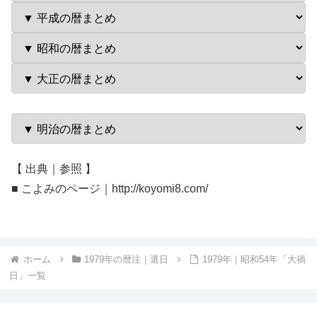
【 出典｜参照 】
■ こよみのページ｜http://koyomi8.com/
ホーム
1979年の暦注｜選日
1979年｜昭和54年「大禍
日」一覧