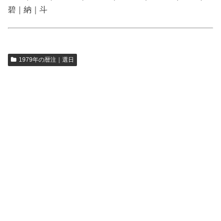
碧｜納｜斗
1979年の暦注｜選日