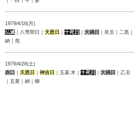
｜一白｜平｜参
1979/4/16(月)
仏滅
｜八専間日｜
天恩日
｜
十死日
｜
大禍日
｜癸丑｜二黒｜
納｜危
1979/4/28(土)
赤口
｜
天恩日
｜
神吉日
｜五墓:木｜
十死日
｜
大禍日
｜乙丑
｜五黄｜納｜柳