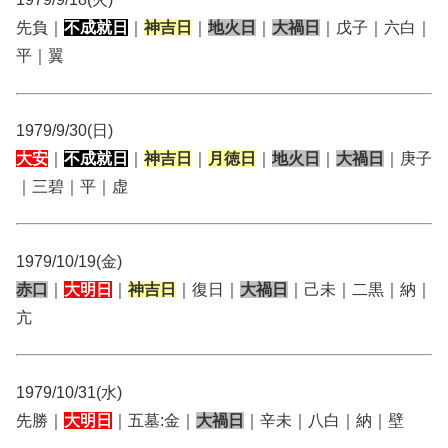
先負｜
不成就日
｜
神吉日
｜
地火日
｜
大禍日
｜戊子｜六白｜
平｜翼
1979/9/30(日)
大安
｜
不成就日
｜
神吉日
｜
月徳日
｜
地火日
｜
大禍日
｜庚子
｜三碧｜平｜虚
1979/10/19(金)
赤口
｜
大明日
｜
神吉日
｜復日｜
大禍日
｜己未｜二黒｜納｜
亢
1979/10/31(水)
先勝｜
大明日
｜五墓:金｜
大禍日
｜辛未｜八白｜納｜壁