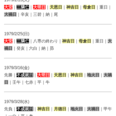
大安
｜
三隣亡
｜
大明日
｜
天恩日
｜
神吉日
｜
母倉日
｜重日｜
大禍日
｜辛亥｜三碧｜納｜尾
1979/2/25(日)
大安
｜
三隣亡
｜八専の終わり｜
神吉日
｜
母倉日
｜重日｜
大
禍日
｜癸亥｜六白｜納｜昴
1979/3/16(金)
先勝｜
不成就日
｜
大明日
｜
天恩日
｜
神吉日
｜
地火日
｜
大禍
日
｜壬午｜七赤｜平｜牛
1979/3/28(水)
先負｜
不成就日
｜
神吉日
｜
月徳日
｜
地火日
｜
大禍日
｜甲午