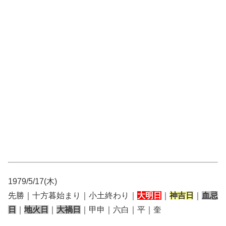
1979/5/17(木)
先勝｜十方暮始まり｜小土終わり｜
大明日
｜
神吉日
｜
血忌
日
｜
地火日
｜
大禍日
｜甲申｜六白｜平｜奎