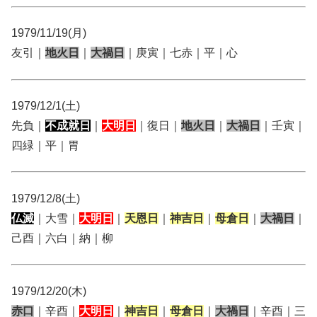
1979/11/19(月)
友引｜
地火日
｜
大禍日
｜庚寅｜七赤｜平｜心
1979/12/1(土)
先負｜
不成就日
｜
大明日
｜復日｜
地火日
｜
大禍日
｜壬寅｜
四緑｜平｜胃
1979/12/8(土)
仏滅
｜大雪｜
大明日
｜
天恩日
｜
神吉日
｜
母倉日
｜
大禍日
｜
己酉｜六白｜納｜柳
1979/12/20(木)
赤口
｜辛酉｜
大明日
｜
神吉日
｜
母倉日
｜
大禍日
｜辛酉｜三