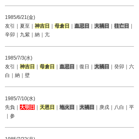
1985/6/21(金)
友引｜夏至｜
神吉日
｜
母倉日
｜
血忌日
｜
大禍日
｜
往亡日
｜
辛卯｜九紫｜納｜亢
1985/7/3(水)
友引｜
神吉日
｜
母倉日
｜
血忌日
｜復日｜
大禍日
｜癸卯｜六
白｜納｜壁
1985/7/10(水)
先負｜
大明日
｜
天恩日
｜
地火日
｜
大禍日
｜庚戌｜八白｜平
｜参