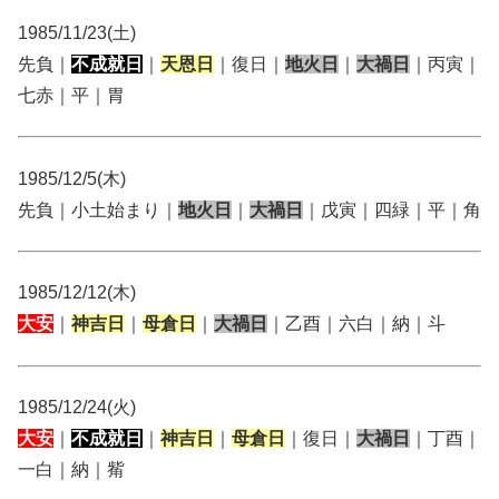
1985/11/23(土)
先負｜
不成就日
｜
天恩日
｜復日｜
地火日
｜
大禍日
｜丙寅｜
七赤｜平｜胃
1985/12/5(木)
先負｜小土始まり｜
地火日
｜
大禍日
｜戊寅｜四緑｜平｜角
1985/12/12(木)
大安
｜
神吉日
｜
母倉日
｜
大禍日
｜乙酉｜六白｜納｜斗
1985/12/24(火)
大安
｜
不成就日
｜
神吉日
｜
母倉日
｜復日｜
大禍日
｜丁酉｜
一白｜納｜觜