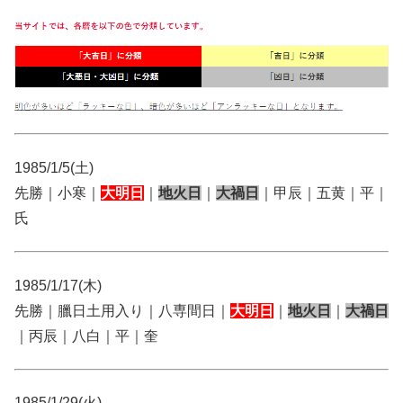
1985/1/5(土)
先勝｜小寒｜
大明日
｜
地火日
｜
大禍日
｜甲辰｜五黄｜平｜
氏
1985/1/17(木)
先勝｜臘日土用入り｜八専間日｜
大明日
｜
地火日
｜
大禍日
｜丙辰｜八白｜平｜奎
1985/1/29(火)