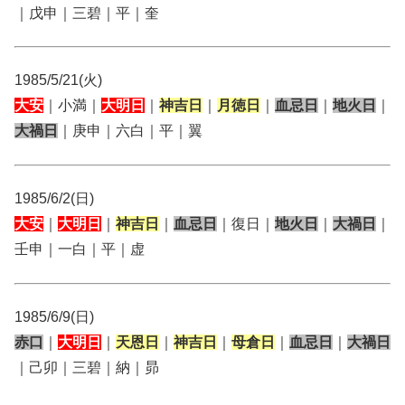
｜戊申｜三碧｜平｜奎
1985/5/21(火)
大安
｜小満｜
大明日
｜
神吉日
｜
月徳日
｜
血忌日
｜
地火日
｜
大禍日
｜庚申｜六白｜平｜翼
1985/6/2(日)
大安
｜
大明日
｜
神吉日
｜
血忌日
｜復日｜
地火日
｜
大禍日
｜
壬申｜一白｜平｜虚
1985/6/9(日)
赤口
｜
大明日
｜
天恩日
｜
神吉日
｜
母倉日
｜
血忌日
｜
大禍日
｜己卯｜三碧｜納｜昴