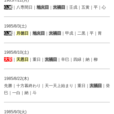
1985/7/22(月)
仏滅
｜八専間日｜
地火日
｜
大禍日
｜壬戌｜五黄｜平｜心
1985/8/3(土)
仏滅
｜
月徳日
｜
地火日
｜
大禍日
｜甲戌｜二黒｜平｜胃
1985/8/10(土)
大安
｜
天恩日
｜重日｜
大禍日
｜辛巳｜四緑｜納｜柳
1985/8/22(木)
先勝｜十方暮終わり｜天一天上始まり｜重日｜
大禍日
｜癸
巳｜一白｜納｜斗
1985/9/3(火)