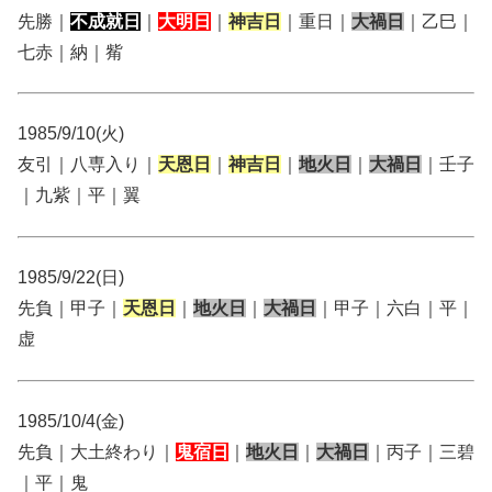
先勝｜
不成就日
｜
大明日
｜
神吉日
｜重日｜
大禍日
｜乙巳｜
七赤｜納｜觜
1985/9/10(火)
友引｜八専入り｜
天恩日
｜
神吉日
｜
地火日
｜
大禍日
｜壬子
｜九紫｜平｜翼
1985/9/22(日)
先負｜甲子｜
天恩日
｜
地火日
｜
大禍日
｜甲子｜六白｜平｜
虚
1985/10/4(金)
先負｜大土終わり｜
鬼宿日
｜
地火日
｜
大禍日
｜丙子｜三碧
｜平｜鬼