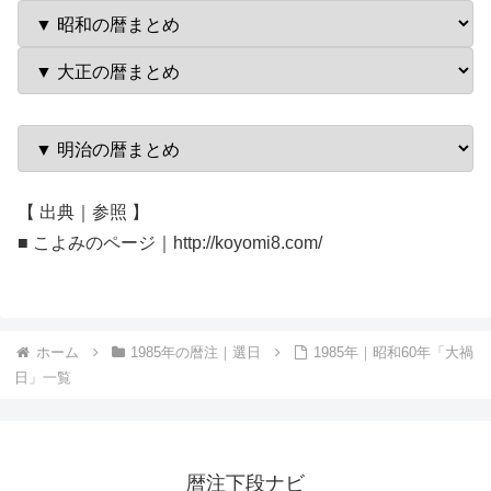
【 出典｜参照 】
■ こよみのページ｜http://koyomi8.com/
ホーム
1985年の暦注｜選日
1985年｜昭和60年「大禍
日」一覧
暦注下段ナビ