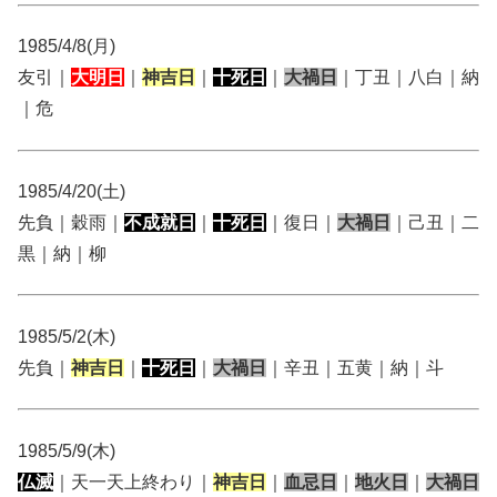
1985/4/8(月)
友引｜
大明日
｜
神吉日
｜
十死日
｜
大禍日
｜丁丑｜八白｜納
｜危
1985/4/20(土)
先負｜穀雨｜
不成就日
｜
十死日
｜復日｜
大禍日
｜己丑｜二
黒｜納｜柳
1985/5/2(木)
先負｜
神吉日
｜
十死日
｜
大禍日
｜辛丑｜五黄｜納｜斗
1985/5/9(木)
仏滅
｜天一天上終わり｜
神吉日
｜
血忌日
｜
地火日
｜
大禍日