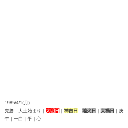
1985/4/1(月)
先勝｜大土始まり｜
大明日
｜
神吉日
｜
地火日
｜
大禍日
｜庚
午｜一白｜平｜心