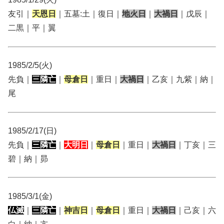
友引｜
天恩日
｜五墓:土｜復日｜
地火日
｜
大禍日
｜戊辰｜
二黒｜平｜翼
1985/2/5(火)
先負｜
三隣亡
｜
母倉日
｜重日｜
大禍日
｜乙亥｜九紫｜納｜
尾
1985/2/17(日)
先負｜
三隣亡
｜
大明日
｜
母倉日
｜重日｜
大禍日
｜丁亥｜三
碧｜納｜昴
1985/3/1(金)
仏滅
｜
三隣亡
｜
神吉日
｜
母倉日
｜重日｜
大禍日
｜己亥｜六