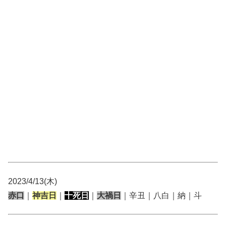
2023/4/13(木)
赤口
｜
神吉日
｜
十死日
｜
大禍日
｜辛丑｜八白｜納｜斗