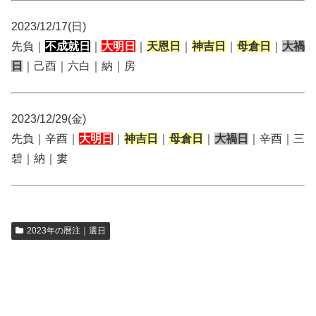
2023/12/17(日)
先負｜
不成就日
｜
大明日
｜
天恩日
｜
神吉日
｜
母倉日
｜
大禍
日
｜己酉｜六白｜納｜房
2023/12/29(金)
先負｜辛酉｜
大明日
｜
神吉日
｜
母倉日
｜
大禍日
｜辛酉｜三
碧｜納｜婁
2023年の暦注｜選日