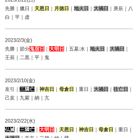
先勝｜臘日｜
天恩日
｜
月徳日
｜
地火日
｜
大禍日
｜庚辰｜八
白｜平｜虚
2023/2/3(金)
先勝｜節分
鬼宿日
｜
大明日
｜五墓:水｜
地火日
｜
大禍日
｜
壬辰｜二黒｜平｜鬼
2023/2/10(金)
友引｜
三隣亡
｜
神吉日
｜
母倉日
｜重日｜
大禍日
｜
往亡日
｜
己亥｜九紫｜納｜亢
2023/2/22(水)
仏滅
｜
三隣亡
｜
大明日
｜
天恩日
｜
神吉日
｜
母倉日
｜重日｜