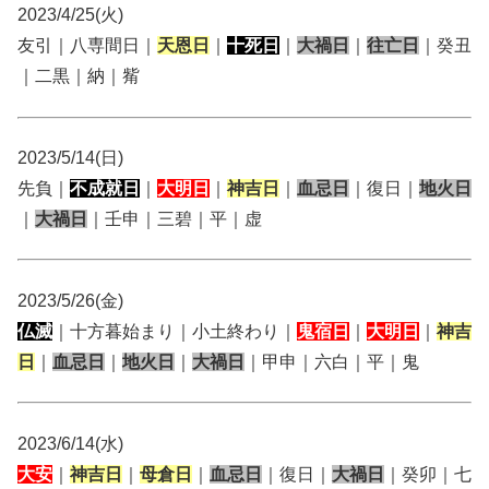
2023/4/25(火)
友引｜八専間日｜
天恩日
｜
十死日
｜
大禍日
｜
往亡日
｜癸丑
｜二黒｜納｜觜
2023/5/14(日)
先負｜
不成就日
｜
大明日
｜
神吉日
｜
血忌日
｜復日｜
地火日
｜
大禍日
｜壬申｜三碧｜平｜虚
2023/5/26(金)
仏滅
｜十方暮始まり｜小土終わり｜
鬼宿日
｜
大明日
｜
神吉
日
｜
血忌日
｜
地火日
｜
大禍日
｜甲申｜六白｜平｜鬼
2023/6/14(水)
大安
｜
神吉日
｜
母倉日
｜
血忌日
｜復日｜
大禍日
｜癸卯｜七