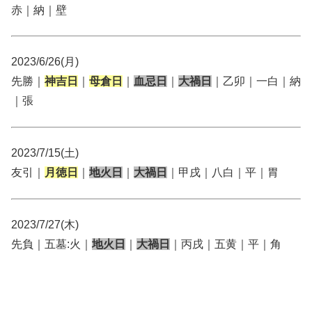
赤｜納｜壁
2023/6/26(月)
先勝｜
神吉日
｜
母倉日
｜
血忌日
｜
大禍日
｜乙卯｜一白｜納
｜張
2023/7/15(土)
友引｜
月徳日
｜
地火日
｜
大禍日
｜甲戌｜八白｜平｜胃
2023/7/27(木)
先負｜五墓:火｜
地火日
｜
大禍日
｜丙戌｜五黄｜平｜角