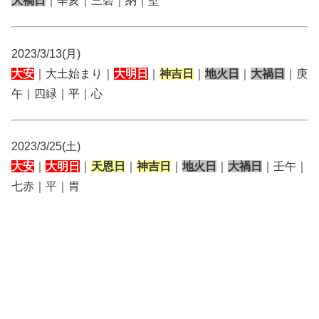
大禍日
｜辛亥｜三碧｜納｜壁
2023/3/13(月)
大安
｜大土始まり｜
大明日
｜
神吉日
｜
地火日
｜
大禍日
｜庚
午｜四緑｜平｜心
2023/3/25(土)
大安
｜
大明日
｜
天恩日
｜
神吉日
｜
地火日
｜
大禍日
｜壬午｜
七赤｜平｜胃