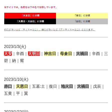
2023/1/3(火)
大安
｜辛酉｜
大明日
｜
神吉日
｜
母倉日
｜
大禍日
｜辛酉｜三
碧｜納｜觜
2023/1/10(火)
赤口
｜
天恩日
｜五墓:土｜復日｜
地火日
｜
大禍日
｜戊辰｜
五黄｜平｜翼
2023/1/22(日)