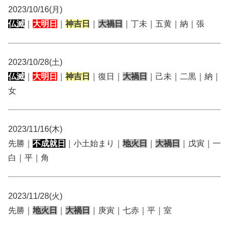
2023/10/16(月)
仏滅
｜
大明日
｜
神吉日
｜
大禍日
｜丁未｜五黄｜納｜張
2023/10/28(土)
仏滅
｜
大明日
｜
神吉日
｜復日｜
大禍日
｜己未｜二黒｜納｜
女
2023/11/16(木)
先勝｜
不成就日
｜小土始まり｜
地火日
｜
大禍日
｜戊寅｜一
白｜平｜角
2023/11/28(火)
先勝｜
地火日
｜
大禍日
｜庚寅｜七赤｜平｜室