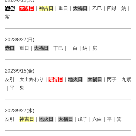
仏滅
｜
大明日
｜
神吉日
｜重日｜
大禍日
｜乙巳｜四緑｜納｜
觜
2023/8/27(日)
赤口
｜重日｜
大禍日
｜丁巳｜一白｜納｜房
2023/9/15(金)
友引｜大土終わり｜
鬼宿日
｜
地火日
｜
大禍日
｜丙子｜九紫
｜平｜鬼
2023/9/27(水)
友引｜
神吉日
｜
地火日
｜
大禍日
｜戊子｜六白｜平｜箕