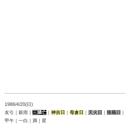
1986/4/20(日)
友引｜穀雨｜
三隣亡
｜
神吉日
｜
母倉日
｜
天火日
｜
狼藉日
｜
甲午｜一白｜満｜星