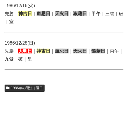
1986/12/16(火)
先勝｜
神吉日
｜
血忌日
｜
天火日
｜
狼藉日
｜甲午｜三碧｜破
｜室
1986/12/28(日)
先勝｜
大明日
｜
神吉日
｜
血忌日
｜
天火日
｜
狼藉日
｜丙午｜
九紫｜破｜星
1986年の暦注｜選日