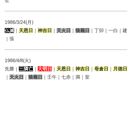
壁
1986/3/24(月)
仏滅
｜
天恩日
｜
神吉日
｜
天火日
｜
狼藉日
｜丁卯｜一白｜建
｜張
1986/4/8(火)
先勝｜
三隣亡
｜
大明日
｜
天恩日
｜
神吉日
｜
母倉日
｜
月徳日
｜
天火日
｜
狼藉日
｜壬午｜七赤｜満｜室