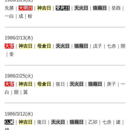
先勝｜
大明日
｜
神吉日
｜
受死日
｜
天火日
｜
狼藉日
｜癸酉｜
一白｜成｜軫
1986/2/13(木)
大安
｜
神吉日
｜
母倉日
｜
天火日
｜
狼藉日
｜戊子｜七赤｜開
｜奎
1986/2/25(火)
大安
｜
神吉日
｜
母倉日
｜復日｜
天火日
｜
狼藉日
｜庚子｜一
白｜開｜翼
1986/3/12(水)
仏滅
｜
神吉日
｜復日｜
天火日
｜
狼藉日
｜乙卯｜七赤｜建｜