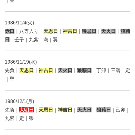
｜奎
1986/11/4(火)
赤口
｜八専入り｜
天恩日
｜
神吉日
｜
帰忌日
｜
天火日
｜
狼藉
日
｜壬子｜九紫｜満｜翼
1986/11/19(水)
先負｜
天恩日
｜
神吉日
｜
天火日
｜
狼藉日
｜丁卯｜三碧｜定
｜壁
1986/12/1(月)
先負｜
大明日
｜
天恩日
｜
神吉日
｜
天火日
｜
狼藉日
｜己卯｜
九紫｜定｜張