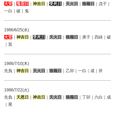
大安
｜
鬼宿日
｜
神吉日
｜
受死日
｜
天火日
｜
狼藉日
｜戊子｜
一白｜破｜鬼
1986/6/25(水)
大安
｜
神吉日
｜
受死日
｜
天火日
｜
狼藉日
｜庚子｜四緑｜破
｜箕
1986/7/10(木)
先負｜
神吉日
｜
天火日
｜
狼藉日
｜乙卯｜一白｜成｜井
1986/7/22(火)
先負｜
天恩日
｜
神吉日
｜
天火日
｜
狼藉日
｜丁卯｜六白｜成
｜尾