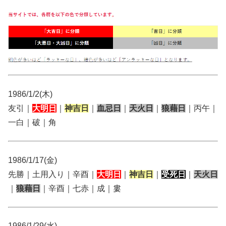
1986/1/2(木)
友引｜
大明日
｜
神吉日
｜
血忌日
｜
天火日
｜
狼藉日
｜丙午｜
一白｜破｜角
1986/1/17(金)
先勝｜土用入り｜辛酉｜
大明日
｜
神吉日
｜
受死日
｜
天火日
｜
狼藉日
｜辛酉｜七赤｜成｜婁
1986/1/29(水)