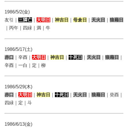
1986/5/2(金)
友引｜
三隣亡
｜
大明日
｜
神吉日
｜
母倉日
｜
天火日
｜
狼藉日
｜丙午｜四緑｜満｜牛
1986/5/17(土)
赤口
｜辛酉｜
大明日
｜
神吉日
｜
十死日
｜
天火日
｜
狼藉日
｜
辛酉｜一白｜定｜柳
1986/5/29(木)
赤口
｜
大明日
｜
神吉日
｜
十死日
｜
天火日
｜
狼藉日
｜癸酉｜
四緑｜定｜斗
1986/6/13(金)