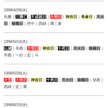
1998/4/29(水)
先勝｜
三隣亡
｜
不成就日
｜
大明日
｜
神吉日
｜
母倉日
｜
天火
日
｜
狼藉日
｜丙午｜四緑｜満｜参
1998/5/14(木)
仏滅
｜辛酉｜
大明日
｜
神吉日
｜
十死日
｜
天火日
｜
狼藉日
｜
辛酉｜一白｜定｜斗
1998/5/26(火)
大安
｜
大明日
｜
神吉日
｜
十死日
｜
天火日
｜
狼藉日
｜癸酉｜
四緑｜定｜觜
1998/6/10(水)