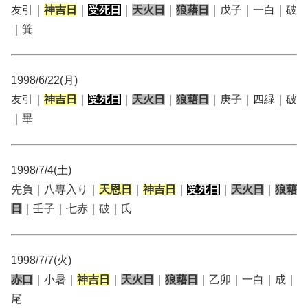
友引｜
神吉日
｜
受死日
｜
天火日
｜
狼藉日
｜戊子｜一白｜破
｜箕
1998/6/22(月)
友引｜
神吉日
｜
受死日
｜
天火日
｜
狼藉日
｜庚子｜四緑｜破
｜畢
1998/7/4(土)
先負｜八専入り｜
天恩日
｜
神吉日
｜
受死日
｜
天火日
｜
狼藉
日
｜壬子｜七赤｜破｜氏
1998/7/7(火)
赤口
｜小暑｜
神吉日
｜
天火日
｜
狼藉日
｜乙卯｜一白｜成｜
尾