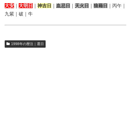
大安
｜
大明日
｜
神吉日
｜
血忌日
｜
天火日
｜
狼藉日
｜丙午｜
九紫｜破｜牛
1998年の暦注｜選日