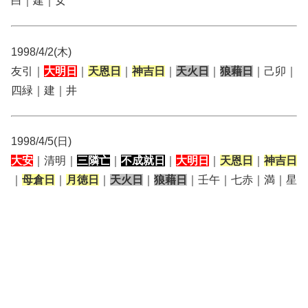
白｜建｜女
1998/4/2(木)
友引｜
大明日
｜
天恩日
｜
神吉日
｜
天火日
｜
狼藉日
｜己卯｜
四緑｜建｜井
1998/4/5(日)
大安
｜清明｜
三隣亡
｜
不成就日
｜
大明日
｜
天恩日
｜
神吉日
｜
母倉日
｜
月徳日
｜
天火日
｜
狼藉日
｜壬午｜七赤｜満｜星