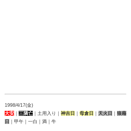
1998/4/17(金)
大安
｜
三隣亡
｜土用入り｜
神吉日
｜
母倉日
｜
天火日
｜
狼藉
日
｜甲午｜一白｜満｜牛