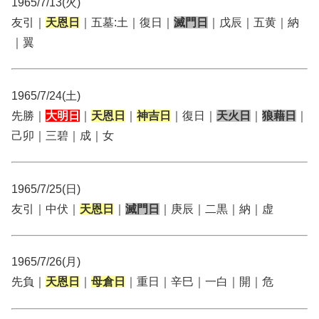
1965/7/13(火)
友引｜
天恩日
｜五墓:土｜復日｜
滅門日
｜戊辰｜五黄｜納
｜翼
1965/7/24(土)
先勝｜
大明日
｜
天恩日
｜
神吉日
｜復日｜
天火日
｜
狼藉日
｜
己卯｜三碧｜成｜女
1965/7/25(日)
友引｜中伏｜
天恩日
｜
滅門日
｜庚辰｜二黒｜納｜虚
1965/7/26(月)
先負｜
天恩日
｜
母倉日
｜重日｜辛巳｜一白｜開｜危