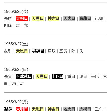
1965/3/26(金)
先勝｜
大明日
｜
天恩日
｜
神吉日
｜
天火日
｜
狼藉日
｜己卯｜
四緑｜建｜亢
1965/3/27(土)
友引｜
天恩日
｜
受死日
｜庚辰｜五黄｜除｜氏
1965/3/28(日)
先負｜
不成就日
｜
天恩日
｜
十死日
｜重日｜復日｜辛巳｜六
白｜満｜房
1965/3/29(月)
仏滅
｜
大明日
｜
天恩日
｜
神吉日
｜
地火日
｜
大禍日
｜壬午｜