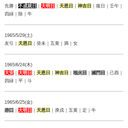
先勝｜
不成就日
｜
大明日
｜
天恩日
｜
神吉日
｜復日｜壬午｜
四緑｜除｜牛
1965/5/29(土)
友引｜
天恩日
｜癸未｜五黄｜満｜女
1965/6/24(木)
大安
｜
大明日
｜
天恩日
｜
神吉日
｜
地火日
｜
滅門日
｜己酉｜
四緑｜平｜斗
1965/6/25(金)
赤口
｜
大明日
｜
天恩日
｜庚戌｜五黄｜定｜牛