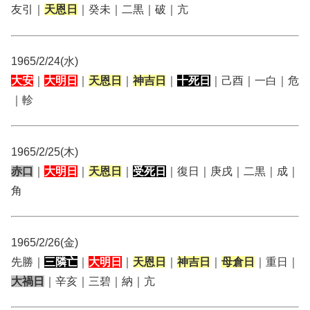
友引｜
天恩日
｜癸未｜二黒｜破｜亢
1965/2/24(水)
大安
｜
大明日
｜
天恩日
｜
神吉日
｜
十死日
｜己酉｜一白｜危
｜軫
1965/2/25(木)
赤口
｜
大明日
｜
天恩日
｜
受死日
｜復日｜庚戌｜二黒｜成｜
角
1965/2/26(金)
先勝｜
三隣亡
｜
大明日
｜
天恩日
｜
神吉日
｜
母倉日
｜重日｜
大禍日
｜辛亥｜三碧｜納｜亢