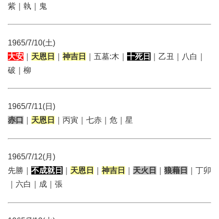
紫｜執｜鬼
1965/7/10(土)
大安
｜
天恩日
｜
神吉日
｜五墓:木｜
十死日
｜乙丑｜八白｜
破｜柳
1965/7/11(日)
赤口
｜
天恩日
｜丙寅｜七赤｜危｜星
1965/7/12(月)
先勝｜
不成就日
｜
天恩日
｜
神吉日
｜
天火日
｜
狼藉日
｜丁卯
｜六白｜成｜張