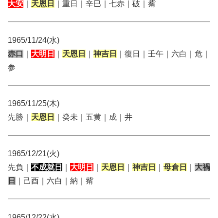
大安
｜
天恩日
｜重日｜辛巳｜七赤｜破｜觜
1965/11/24(水)
赤口
｜
大明日
｜
天恩日
｜
神吉日
｜復日｜壬午｜六白｜危｜
参
1965/11/25(木)
先勝｜
天恩日
｜癸未｜五黄｜成｜井
1965/12/21(火)
先負｜
不成就日
｜
大明日
｜
天恩日
｜
神吉日
｜
母倉日
｜
大禍
日
｜己酉｜六白｜納｜觜
1965/12/22(水)