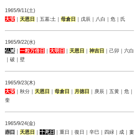
1965/9/11(土)
大安
｜
天恩日
｜五墓:土｜
母倉日
｜戊辰｜八白｜危｜氏
1965/9/22(水)
仏滅
｜
一粒万倍日
｜
大明日
｜
天恩日
｜
神吉日
｜己卯｜六白
｜破｜壁
1965/9/23(木)
大安
｜秋分｜
天恩日
｜
母倉日
｜
月徳日
｜庚辰｜五黄｜危｜
奎
1965/9/24(金)
赤口
｜
天恩日
｜
十死日
｜重日｜復日｜辛巳｜四緑｜成｜婁