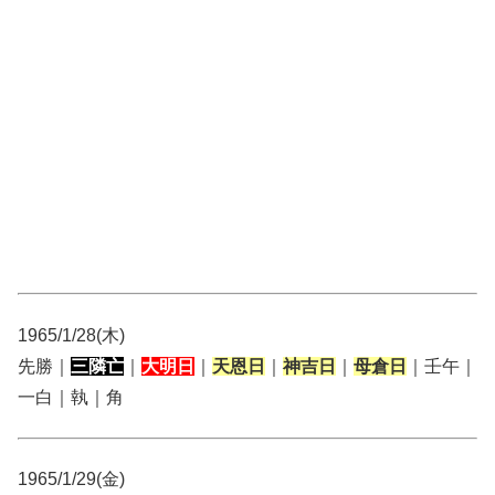
1965/1/28(木)
先勝｜
三隣亡
｜
大明日
｜
天恩日
｜
神吉日
｜
母倉日
｜壬午｜
一白｜執｜角
1965/1/29(金)