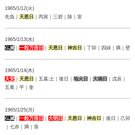
1965/1/12(火)
先負｜
天恩日
｜丙寅｜三碧｜除｜室
1965/1/13(水)
仏滅
｜
一粒万倍日
｜
天恩日
｜
神吉日
｜丁卯｜四緑｜満｜壁
1965/1/14(木)
大安
｜
天恩日
｜五墓:土｜復日｜
地火日
｜
大禍日
｜戊辰｜
五黄｜平｜奎
1965/1/25(月)
仏滅
｜
一粒万倍日
｜
大明日
｜
天恩日
｜
神吉日
｜復日｜己卯
｜七赤｜満｜張