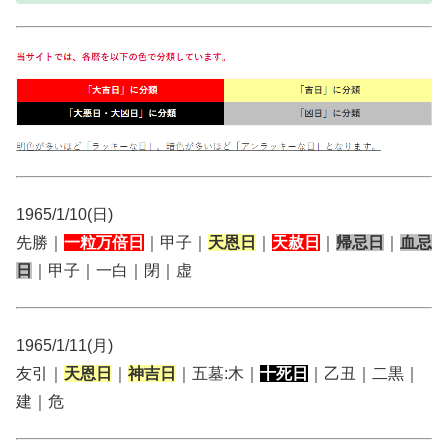
1965/1/10(日)
先勝｜
一粒万倍日
｜甲子｜
天恩日
｜
天赦日
｜
帰忌日
｜
血忌
日
｜甲子｜一白｜閉｜虚
1965/1/11(月)
友引｜
天恩日
｜
神吉日
｜五墓:木｜
十死日
｜乙丑｜二黒｜
建｜危