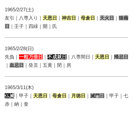
1965/2/27(土)
友引｜八専入り｜
天恩日
｜
神吉日
｜
母倉日
｜
天火日
｜
狼藉
日
｜壬子｜四緑｜開｜氏
1965/2/28(日)
先負｜
一粒万倍日
｜
不成就日
｜八専間日｜
天恩日
｜
帰忌日
｜
血忌日
｜癸丑｜五黄｜閉｜房
1965/3/11(木)
仏滅
｜甲子｜
天恩日
｜
母倉日
｜
月徳日
｜
滅門日
｜甲子｜七
赤｜納｜奎