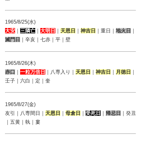
1965/8/25(水)
大安
｜
三隣亡
｜
大明日
｜
天恩日
｜
神吉日
｜重日｜
地火日
｜
滅門日
｜辛亥｜七赤｜平｜壁
1965/8/26(木)
赤口
｜
一粒万倍日
｜八専入り｜
天恩日
｜
神吉日
｜
月徳日
｜
壬子｜六白｜定｜奎
1965/8/27(金)
友引｜八専間日｜
天恩日
｜
母倉日
｜
受死日
｜
帰忌日
｜癸丑
｜五黄｜執｜婁