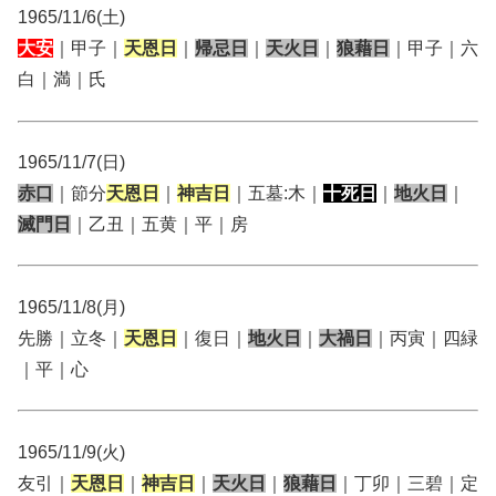
1965/11/6(土)
大安
｜甲子｜
天恩日
｜
帰忌日
｜
天火日
｜
狼藉日
｜甲子｜六
白｜満｜氏
1965/11/7(日)
赤口
｜節分
天恩日
｜
神吉日
｜五墓:木｜
十死日
｜
地火日
｜
滅門日
｜乙丑｜五黄｜平｜房
1965/11/8(月)
先勝｜立冬｜
天恩日
｜復日｜
地火日
｜
大禍日
｜丙寅｜四緑
｜平｜心
1965/11/9(火)
友引｜
天恩日
｜
神吉日
｜
天火日
｜
狼藉日
｜丁卯｜三碧｜定