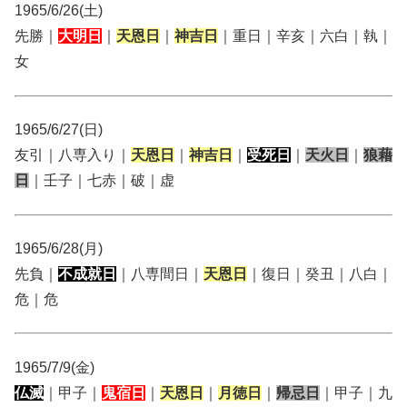
1965/6/26(土)
先勝｜
大明日
｜
天恩日
｜
神吉日
｜重日｜辛亥｜六白｜執｜
女
1965/6/27(日)
友引｜八専入り｜
天恩日
｜
神吉日
｜
受死日
｜
天火日
｜
狼藉
日
｜壬子｜七赤｜破｜虚
1965/6/28(月)
先負｜
不成就日
｜八専間日｜
天恩日
｜復日｜癸丑｜八白｜
危｜危
1965/7/9(金)
仏滅
｜甲子｜
鬼宿日
｜
天恩日
｜
月徳日
｜
帰忌日
｜甲子｜九