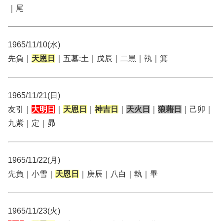
｜尾
1965/11/10(水)
先負｜
天恩日
｜五墓:土｜戊辰｜二黒｜執｜箕
1965/11/21(日)
友引｜
大明日
｜
天恩日
｜
神吉日
｜
天火日
｜
狼藉日
｜己卯｜
九紫｜定｜昴
1965/11/22(月)
先負｜小雪｜
天恩日
｜庚辰｜八白｜執｜畢
1965/11/23(火)