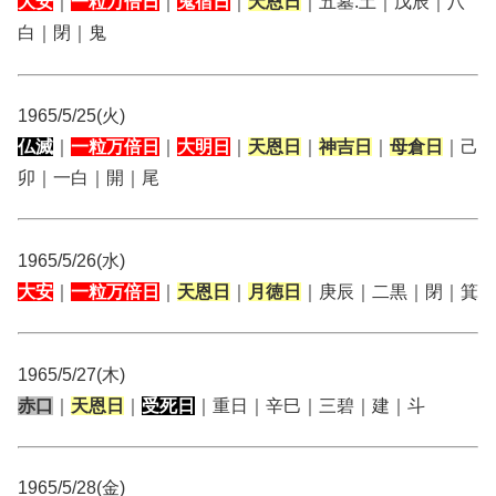
大安
｜
一粒万倍日
｜
鬼宿日
｜
天恩日
｜五墓:土｜戊辰｜八
白｜閉｜鬼
1965/5/25(火)
仏滅
｜
一粒万倍日
｜
大明日
｜
天恩日
｜
神吉日
｜
母倉日
｜己
卯｜一白｜開｜尾
1965/5/26(水)
大安
｜
一粒万倍日
｜
天恩日
｜
月徳日
｜庚辰｜二黒｜閉｜箕
1965/5/27(木)
赤口
｜
天恩日
｜
受死日
｜重日｜辛巳｜三碧｜建｜斗
1965/5/28(金)