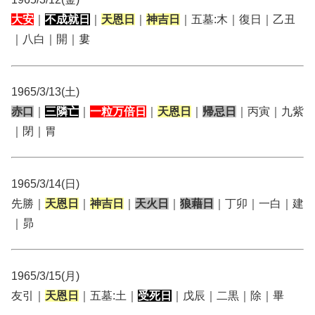
大安
｜
不成就日
｜
天恩日
｜
神吉日
｜五墓:木｜復日｜乙丑
｜八白｜開｜婁
1965/3/13(土)
赤口
｜
三隣亡
｜
一粒万倍日
｜
天恩日
｜
帰忌日
｜丙寅｜九紫
｜閉｜胃
1965/3/14(日)
先勝｜
天恩日
｜
神吉日
｜
天火日
｜
狼藉日
｜丁卯｜一白｜建
｜昴
1965/3/15(月)
友引｜
天恩日
｜五墓:土｜
受死日
｜戊辰｜二黒｜除｜畢