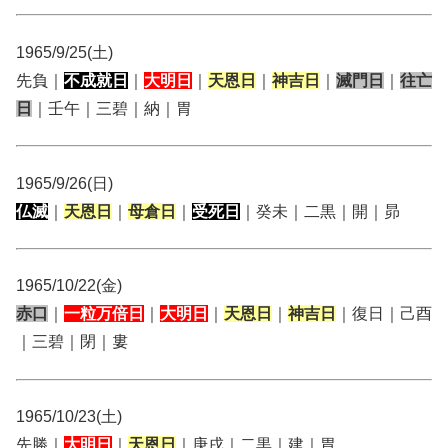
1965/9/25(土)
先負｜
不成就日
｜
大明日
｜
天恩日
｜
神吉日
｜
滅門日
｜
往亡
日
｜壬午｜三碧｜納｜胃
1965/9/26(日)
仏滅
｜
天恩日
｜
母倉日
｜
受死日
｜癸未｜二黒｜開｜昴
1965/10/22(金)
赤口
｜
一粒万倍日
｜
大明日
｜
天恩日
｜
神吉日
｜復日｜己酉
｜三碧｜閉｜婁
1965/10/23(土)
先勝｜
大明日
｜
天恩日
｜庚戌｜二黒｜建｜胃