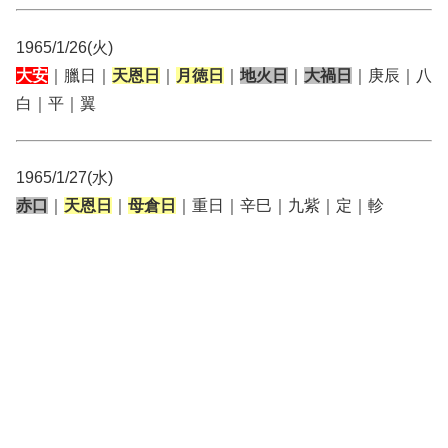
1965/1/26(火)
大安
｜臘日｜
天恩日
｜
月徳日
｜
地火日
｜
大禍日
｜庚辰｜八
白｜平｜翼
1965/1/27(水)
赤口
｜
天恩日
｜
母倉日
｜重日｜辛巳｜九紫｜定｜軫