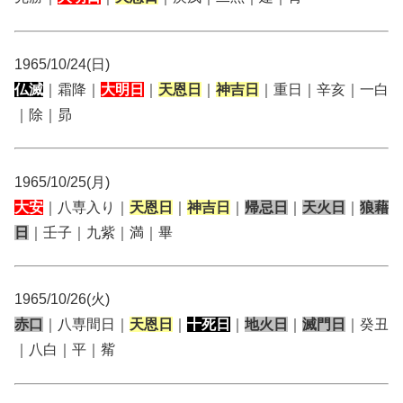
1965/10/24(日)
仏滅
｜霜降｜
大明日
｜
天恩日
｜
神吉日
｜重日｜辛亥｜一白
｜除｜昴
1965/10/25(月)
大安
｜八専入り｜
天恩日
｜
神吉日
｜
帰忌日
｜
天火日
｜
狼藉
日
｜壬子｜九紫｜満｜畢
1965/10/26(火)
赤口
｜八専間日｜
天恩日
｜
十死日
｜
地火日
｜
滅門日
｜癸丑
｜八白｜平｜觜