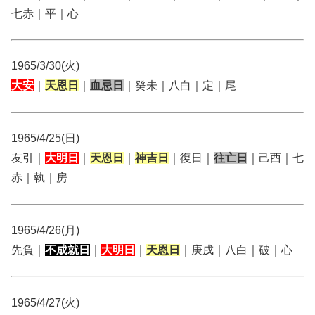
七赤｜平｜心
1965/3/30(火)
大安
｜
天恩日
｜
血忌日
｜癸未｜八白｜定｜尾
1965/4/25(日)
友引｜
大明日
｜
天恩日
｜
神吉日
｜復日｜
往亡日
｜己酉｜七
赤｜執｜房
1965/4/26(月)
先負｜
不成就日
｜
大明日
｜
天恩日
｜庚戌｜八白｜破｜心
1965/4/27(火)