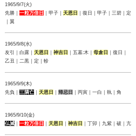
1965/9/7(火)
先勝｜
一粒万倍日
｜甲子｜
天恩日
｜復日｜甲子｜三碧｜定
｜翼
1965/9/8(水)
友引｜白露｜
天恩日
｜
神吉日
｜五墓:木｜
母倉日
｜復日｜
乙丑｜二黒｜定｜軫
1965/9/9(木)
先負｜
三隣亡
｜
天恩日
｜
帰忌日
｜丙寅｜一白｜執｜角
1965/9/10(金)
仏滅
｜
一粒万倍日
｜
天恩日
｜
神吉日
｜丁卯｜九紫｜破｜亢