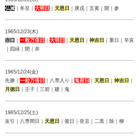
仏滅
｜冬至｜
大明日
｜
天恩日
｜庚戌｜五黄｜開｜参
1965/12/23(木)
赤口
｜
一粒万倍日
｜
大明日
｜
天恩日
｜
神吉日
｜重日｜辛亥
｜四緑｜閉｜井
1965/12/24(金)
先勝｜
一粒万倍日
｜八専入り｜
鬼宿日
｜
天恩日
｜
神吉日
｜
月徳日
｜壬子｜三碧｜建｜鬼
1965/12/25(土)
友引｜八専間日｜
天恩日
｜復日｜癸丑｜二黒｜除｜柳