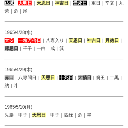
仏滅
｜
大明日
｜
天恩日
｜
神吉日
｜
受死日
｜重日｜辛亥｜九
紫｜危｜尾
1965/4/28(水)
大安
｜
一粒万倍日
｜八専入り｜
天恩日
｜
神吉日
｜
月徳日
｜
帰忌日
｜壬子｜一白｜成｜箕
1965/4/29(木)
赤口
｜八専間日｜
天恩日
｜
十死日
｜
大禍日
｜癸丑｜二黒｜
納｜斗
1965/5/10(月)
先勝｜甲子｜
天恩日
｜甲子｜四緑｜危｜畢