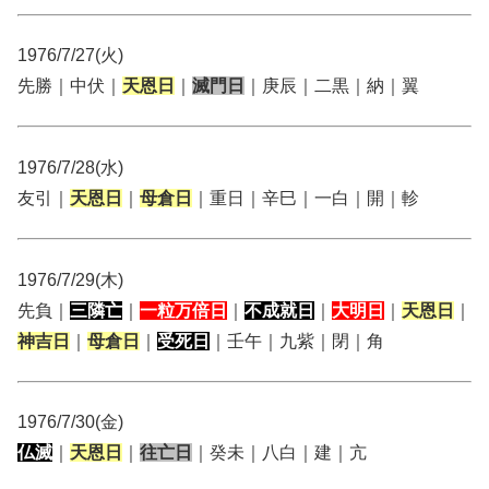
1976/7/27(火)
先勝｜中伏｜
天恩日
｜
滅門日
｜庚辰｜二黒｜納｜翼
1976/7/28(水)
友引｜
天恩日
｜
母倉日
｜重日｜辛巳｜一白｜開｜軫
1976/7/29(木)
先負｜
三隣亡
｜
一粒万倍日
｜
不成就日
｜
大明日
｜
天恩日
｜
神吉日
｜
母倉日
｜
受死日
｜壬午｜九紫｜閉｜角
1976/7/30(金)
仏滅
｜
天恩日
｜
往亡日
｜癸未｜八白｜建｜亢