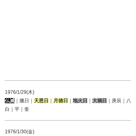
1976/1/29(木)
仏滅
｜臘日｜
天恩日
｜
月徳日
｜
地火日
｜
大禍日
｜庚辰｜八
白｜平｜奎
1976/1/30(金)