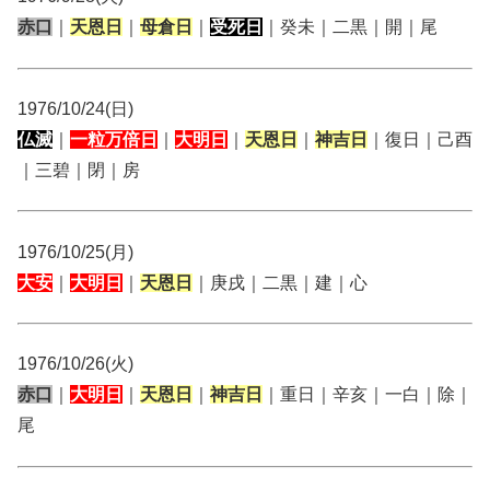
赤口
｜
天恩日
｜
母倉日
｜
受死日
｜癸未｜二黒｜開｜尾
1976/10/24(日)
仏滅
｜
一粒万倍日
｜
大明日
｜
天恩日
｜
神吉日
｜復日｜己酉
｜三碧｜閉｜房
1976/10/25(月)
大安
｜
大明日
｜
天恩日
｜庚戌｜二黒｜建｜心
1976/10/26(火)
赤口
｜
大明日
｜
天恩日
｜
神吉日
｜重日｜辛亥｜一白｜除｜
尾