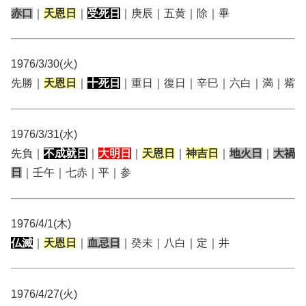
赤口
｜
天恩日
｜
受死日
｜庚辰｜五黄｜除｜畢
1976/3/30(火)
先勝｜
天恩日
｜
十死日
｜重日｜復日｜辛巳｜六白｜満｜觜
1976/3/31(水)
先負｜
不成就日
｜
大明日
｜
天恩日
｜
神吉日
｜
地火日
｜
大禍
日
｜壬午｜七赤｜平｜参
1976/4/1(木)
仏滅
｜
天恩日
｜
血忌日
｜癸未｜八白｜定｜井
1976/4/27(火)