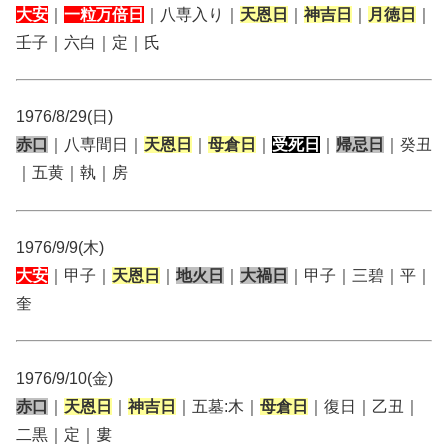
大安
｜
一粒万倍日
｜八専入り｜
天恩日
｜
神吉日
｜
月徳日
｜
壬子｜六白｜定｜氏
1976/8/29(日)
赤口
｜八専間日｜
天恩日
｜
母倉日
｜
受死日
｜
帰忌日
｜癸丑
｜五黄｜執｜房
1976/9/9(木)
大安
｜甲子｜
天恩日
｜
地火日
｜
大禍日
｜甲子｜三碧｜平｜
奎
1976/9/10(金)
赤口
｜
天恩日
｜
神吉日
｜五墓:木｜
母倉日
｜復日｜乙丑｜
二黒｜定｜婁