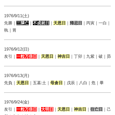
1976/9/11(土)
先勝｜
三隣亡
｜
不成就日
｜
天恩日
｜
帰忌日
｜丙寅｜一白｜
執｜胃
1976/9/12(日)
友引｜
一粒万倍日
｜
天恩日
｜
神吉日
｜丁卯｜九紫｜破｜昴
1976/9/13(月)
先負｜
天恩日
｜五墓:土｜
母倉日
｜戊辰｜八白｜危｜畢
1976/9/24(金)
友引｜
一粒万倍日
｜
大明日
｜
天恩日
｜
神吉日
｜
往亡日
｜己