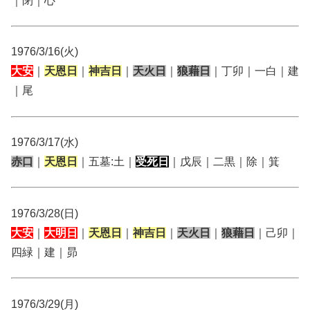
｜閉｜心
1976/3/16(火)
大安
｜
天恩日
｜
神吉日
｜
天火日
｜
狼藉日
｜丁卯｜一白｜建
｜尾
1976/3/17(水)
赤口
｜
天恩日
｜五墓:土｜
受死日
｜戊辰｜二黒｜除｜箕
1976/3/28(日)
大安
｜
大明日
｜
天恩日
｜
神吉日
｜
天火日
｜
狼藉日
｜己卯｜
四緑｜建｜昴
1976/3/29(月)