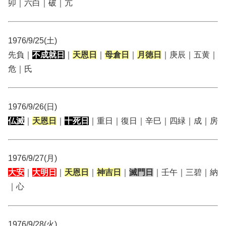
卯｜六白｜破｜亢
1976/9/25(土)
先負｜
不成就日
｜
天恩日
｜
母倉日
｜
月徳日
｜庚辰｜五黄｜
危｜氏
1976/9/26(日)
仏滅
｜
天恩日
｜
十死日
｜重日｜復日｜辛巳｜四緑｜成｜房
1976/9/27(月)
大安
｜
大明日
｜
天恩日
｜
神吉日
｜
滅門日
｜壬午｜三碧｜納
｜心
1976/9/28(火)