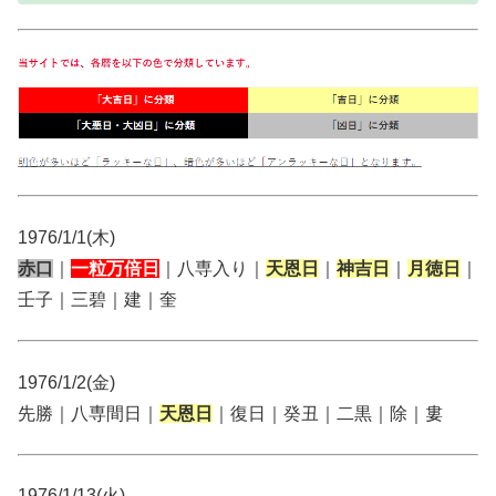
1976/1/1(木)
赤口
｜
一粒万倍日
｜八専入り｜
天恩日
｜
神吉日
｜
月徳日
｜
壬子｜三碧｜建｜奎
1976/1/2(金)
先勝｜八専間日｜
天恩日
｜復日｜癸丑｜二黒｜除｜婁
1976/1/13(火)