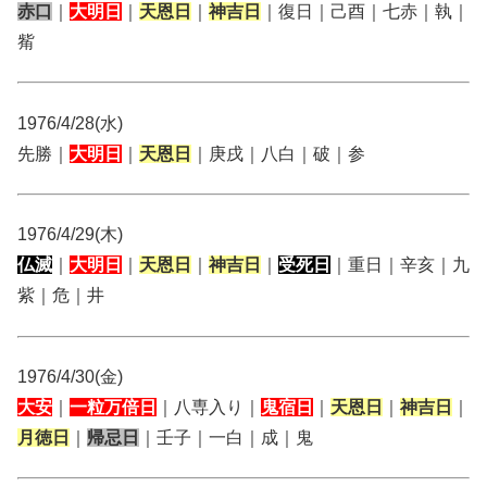
赤口
｜
大明日
｜
天恩日
｜
神吉日
｜復日｜己酉｜七赤｜執｜
觜
1976/4/28(水)
先勝｜
大明日
｜
天恩日
｜庚戌｜八白｜破｜参
1976/4/29(木)
仏滅
｜
大明日
｜
天恩日
｜
神吉日
｜
受死日
｜重日｜辛亥｜九
紫｜危｜井
1976/4/30(金)
大安
｜
一粒万倍日
｜八専入り｜
鬼宿日
｜
天恩日
｜
神吉日
｜
月徳日
｜
帰忌日
｜壬子｜一白｜成｜鬼