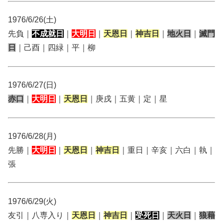
1976/6/26(土)
先負｜
不成就日
｜
大明日
｜
天恩日
｜
神吉日
｜
地火日
｜
滅門
日
｜己酉｜四緑｜平｜柳
1976/6/27(日)
赤口
｜
大明日
｜
天恩日
｜庚戌｜五黄｜定｜星
1976/6/28(月)
先勝｜
大明日
｜
天恩日
｜
神吉日
｜重日｜辛亥｜六白｜執｜
張
1976/6/29(火)
友引｜八専入り｜
天恩日
｜
神吉日
｜
受死日
｜
天火日
｜
狼藉