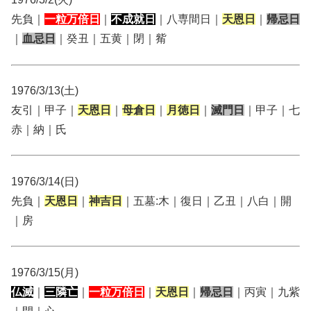
先負｜
一粒万倍日
｜
不成就日
｜八専間日｜
天恩日
｜
帰忌日
｜
血忌日
｜癸丑｜五黄｜閉｜觜
1976/3/13(土)
友引｜甲子｜
天恩日
｜
母倉日
｜
月徳日
｜
滅門日
｜甲子｜七
赤｜納｜氏
1976/3/14(日)
先負｜
天恩日
｜
神吉日
｜五墓:木｜復日｜乙丑｜八白｜開
｜房
1976/3/15(月)
仏滅
｜
三隣亡
｜
一粒万倍日
｜
天恩日
｜
帰忌日
｜丙寅｜九紫