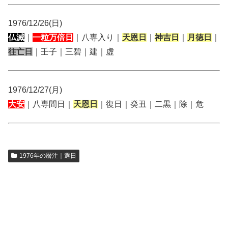
1976/12/26(日)
仏滅
｜
一粒万倍日
｜八専入り｜
天恩日
｜
神吉日
｜
月徳日
｜
往亡日
｜壬子｜三碧｜建｜虚
1976/12/27(月)
大安
｜八専間日｜
天恩日
｜復日｜癸丑｜二黒｜除｜危
1976年の暦注｜選日