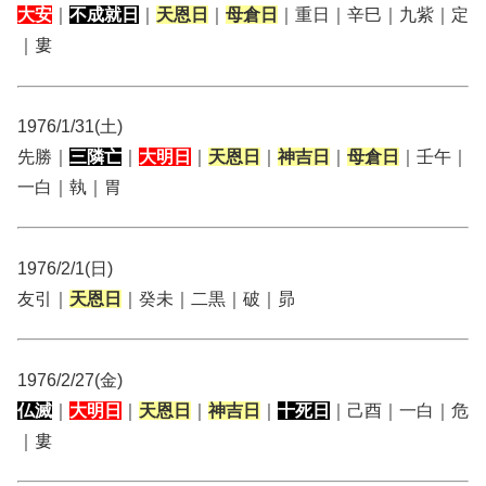
大安
｜
不成就日
｜
天恩日
｜
母倉日
｜重日｜辛巳｜九紫｜定
｜婁
1976/1/31(土)
先勝｜
三隣亡
｜
大明日
｜
天恩日
｜
神吉日
｜
母倉日
｜壬午｜
一白｜執｜胃
1976/2/1(日)
友引｜
天恩日
｜癸未｜二黒｜破｜昴
1976/2/27(金)
仏滅
｜
大明日
｜
天恩日
｜
神吉日
｜
十死日
｜己酉｜一白｜危
｜婁