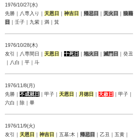
1976/10/27(水)
先勝｜八専入り｜
天恩日
｜
神吉日
｜
帰忌日
｜
天火日
｜
狼藉
日
｜壬子｜九紫｜満｜箕
1976/10/28(木)
友引｜八専間日｜
天恩日
｜
十死日
｜
地火日
｜
滅門日
｜癸丑
｜八白｜平｜斗
1976/11/8(月)
先勝｜
不成就日
｜甲子｜
天恩日
｜
月徳日
｜
天赦日
｜甲子｜
六白｜除｜畢
1976/11/9(火)
友引｜
天恩日
｜
神吉日
｜五墓:木｜
帰忌日
｜乙丑｜五黄｜