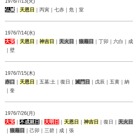
1976/7/13(火)
仏滅
｜
天恩日
｜丙寅｜七赤｜危｜室
1976/7/14(水)
大安
｜
天恩日
｜
神吉日
｜
天火日
｜
狼藉日
｜丁卯｜六白｜成
｜壁
1976/7/15(木)
赤口
｜
天恩日
｜五墓:土｜復日｜
滅門日
｜戊辰｜五黄｜納
｜奎
1976/7/26(月)
大安
｜
不成就日
｜
大明日
｜
天恩日
｜
神吉日
｜復日｜
天火日
｜
狼藉日
｜己卯｜三碧｜成｜張