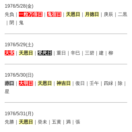
1976/5/28(金)
先負｜
一粒万倍日
｜
鬼宿日
｜
天恩日
｜
月徳日
｜庚辰｜二黒
｜閉｜鬼
1976/5/29(土)
大安
｜
天恩日
｜
受死日
｜重日｜辛巳｜三碧｜建｜柳
1976/5/30(日)
赤口
｜
大明日
｜
天恩日
｜
神吉日
｜復日｜壬午｜四緑｜除｜
星
1976/5/31(月)
先勝｜
天恩日
｜癸未｜五黄｜満｜張