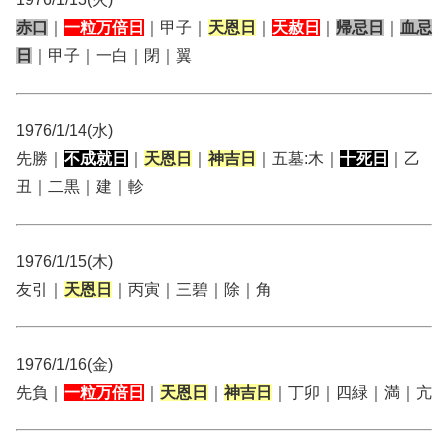
赤口
｜
一粒万倍日
｜甲子｜
天恩日
｜
天赦日
｜
帰忌日
｜
血忌
日
｜甲子｜一白｜閉｜翼
1976/1/14(水)
先勝｜
不成就日
｜
天恩日
｜
神吉日
｜五墓:木｜
十死日
｜乙
丑｜二黒｜建｜軫
1976/1/15(木)
友引｜
天恩日
｜丙寅｜三碧｜除｜角
1976/1/16(金)
先負｜
一粒万倍日
｜
天恩日
｜
神吉日
｜丁卯｜四緑｜満｜亢