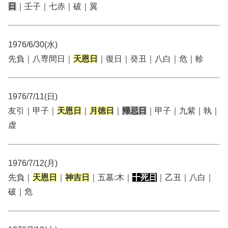
日
｜壬子｜七赤｜破｜翼
1976/6/30(水)
先負｜八専間日｜
天恩日
｜復日｜癸丑｜八白｜危｜軫
1976/7/11(日)
友引｜甲子｜
天恩日
｜
月徳日
｜
帰忌日
｜甲子｜九紫｜執｜
虚
1976/7/12(月)
先負｜
天恩日
｜
神吉日
｜五墓:木｜
十死日
｜乙丑｜八白｜
破｜危