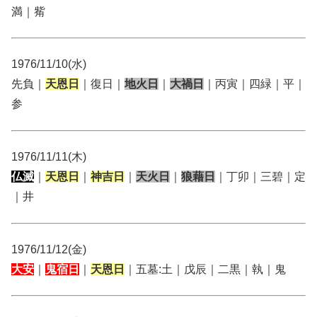
満｜觜
1976/11/10(水)
先負｜
天恩日
｜復日｜
地火日
｜
大禍日
｜丙寅｜四緑｜平｜
参
1976/11/11(木)
仏滅
｜
天恩日
｜
神吉日
｜
天火日
｜
狼藉日
｜丁卯｜三碧｜定
｜井
1976/11/12(金)
大安
｜
鬼宿日
｜
天恩日
｜五墓:土｜戊辰｜二黒｜執｜鬼