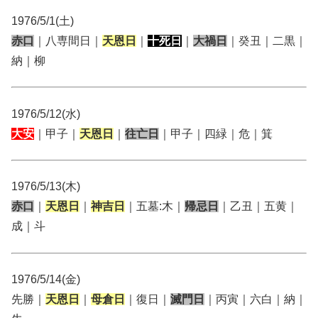
1976/5/1(土)
赤口
｜八専間日｜
天恩日
｜
十死日
｜
大禍日
｜癸丑｜二黒｜
納｜柳
1976/5/12(水)
大安
｜甲子｜
天恩日
｜
往亡日
｜甲子｜四緑｜危｜箕
1976/5/13(木)
赤口
｜
天恩日
｜
神吉日
｜五墓:木｜
帰忌日
｜乙丑｜五黄｜
成｜斗
1976/5/14(金)
先勝｜
天恩日
｜
母倉日
｜復日｜
滅門日
｜丙寅｜六白｜納｜