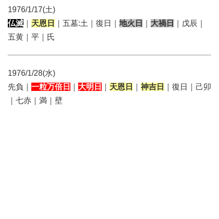
1976/1/17(土)
仏滅
｜
天恩日
｜五墓:土｜復日｜
地火日
｜
大禍日
｜戊辰｜
五黄｜平｜氏
1976/1/28(水)
先負｜
一粒万倍日
｜
大明日
｜
天恩日
｜
神吉日
｜復日｜己卯
｜七赤｜満｜壁