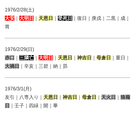
1976/2/28(土)
大安
｜
大明日
｜
天恩日
｜
受死日
｜復日｜庚戌｜二黒｜成｜
胃
1976/2/29(日)
赤口
｜
三隣亡
｜
大明日
｜
天恩日
｜
神吉日
｜
母倉日
｜重日｜
大禍日
｜辛亥｜三碧｜納｜昴
1976/3/1(月)
友引｜八専入り｜
天恩日
｜
神吉日
｜
母倉日
｜
天火日
｜
狼藉
日
｜壬子｜四緑｜開｜畢