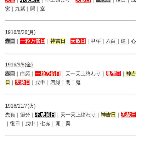
寅｜九紫｜開｜室
1916/6/26(月)
赤口
｜
一粒万倍日
｜
神吉日
｜
天赦日
｜甲午｜六白｜建｜心
1916/9/8(金)
赤口
｜白露｜
一粒万倍日
｜天一天上終わり｜
鬼宿日
｜
神吉
日
｜
天赦日
｜戊申｜四緑｜閉｜鬼
1916/11/7(火)
先負｜節分｜
不成就日
｜天一天上終わり｜
神吉日
｜
天赦日
｜復日｜戊申｜七赤｜開｜翼