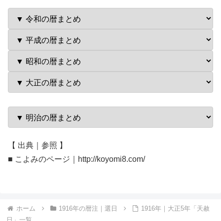
【 出典｜参照 】
■ こよみのページ｜http://koyomi8.com/
ホーム
1916年の暦注｜選日
1916年｜大正5年「天赦
日」一覧