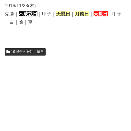
1916/11/23(木)
先勝｜
不成就日
｜甲子｜
天恩日
｜
月徳日
｜
天赦日
｜甲子｜
一白｜除｜奎
1916年の暦注｜選日