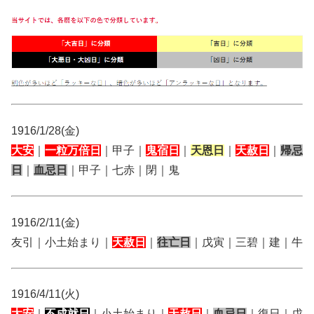
1916/1/28(金)
大安
｜
一粒万倍日
｜甲子｜
鬼宿日
｜
天恩日
｜
天赦日
｜
帰忌
日
｜
血忌日
｜甲子｜七赤｜閉｜鬼
1916/2/11(金)
友引｜小土始まり｜
天赦日
｜
往亡日
｜戊寅｜三碧｜建｜牛
1916/4/11(火)
大安
｜
不成就日
｜小土始まり｜
天赦日
｜
血忌日
｜復日｜戊