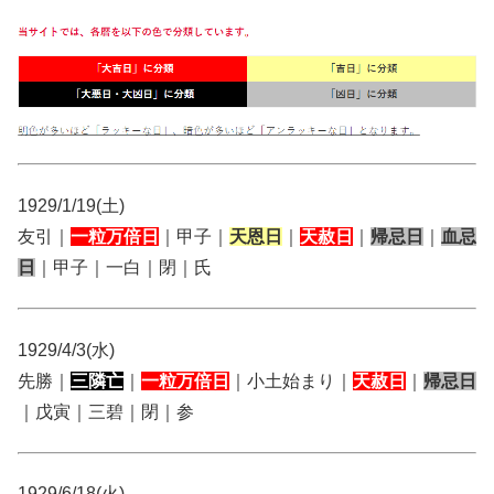
1929/1/19(土)
友引｜
一粒万倍日
｜甲子｜
天恩日
｜
天赦日
｜
帰忌日
｜
血忌
日
｜甲子｜一白｜閉｜氏
1929/4/3(水)
先勝｜
三隣亡
｜
一粒万倍日
｜小土始まり｜
天赦日
｜
帰忌日
｜戊寅｜三碧｜閉｜参
1929/6/18(火)