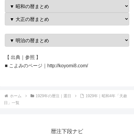
【 出典｜参照 】
■ こよみのページ｜http://koyomi8.com/
ホーム
1929年の暦注｜選日
1929年｜昭和4年「天赦
日」一覧
暦注下段ナビ