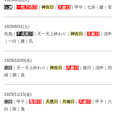
仏滅
｜
一粒万倍日
｜
神吉日
｜
天赦日
｜甲午｜七赤｜建｜室
1929/8/31(土)
先負｜
不成就日
｜天一天上終わり｜
神吉日
｜
天赦日
｜戊申
｜一白｜建｜氏
1929/10/30(水)
赤口
｜天一天上終わり｜
神吉日
｜
天赦日
｜復日｜戊申｜四
緑｜開｜箕
1929/11/15(金)
赤口
｜甲子｜
鬼宿日
｜
天恩日
｜
月徳日
｜
天赦日
｜甲子｜六
白｜除｜鬼