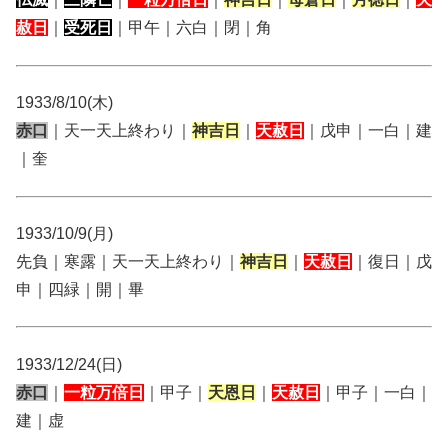
赦日
｜
受死日
｜甲午｜六白｜閉｜角
1933/8/10(木)
赤口
｜天一天上終わり｜
神吉日
｜
天赦日
｜戊申｜一白｜建
｜奎
1933/10/9(月)
先負｜寒露｜天一天上終わり｜
神吉日
｜
天赦日
｜復日｜戊
申｜四緑｜開｜畢
1933/12/24(日)
赤口
｜
一粒万倍日
｜甲子｜
天恩日
｜
天赦日
｜甲子｜一白｜
建｜虚