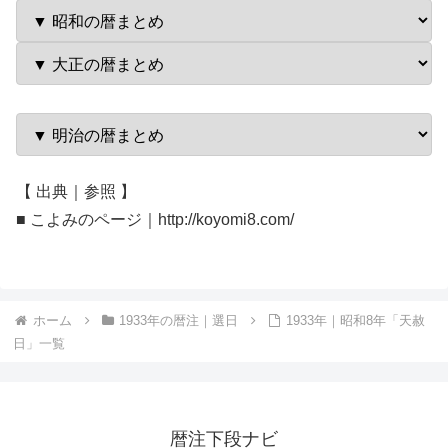
【 出典｜参照 】
■ こよみのページ｜http://koyomi8.com/
ホーム
1933年の暦注｜選日
1933年｜昭和8年「天赦
日」一覧
暦注下段ナビ