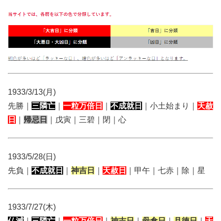
1933/3/13(月)
先勝｜
三隣亡
｜
一粒万倍日
｜
不成就日
｜小土始まり｜
天赦
日
｜
帰忌日
｜戊寅｜三碧｜閉｜心
1933/5/28(日)
先負｜
不成就日
｜
神吉日
｜
天赦日
｜甲午｜七赤｜除｜星
1933/7/27(木)
仏滅
｜
三隣亡
｜
一粒万倍日
｜
神吉日
｜
母倉日
｜
月徳日
｜
天