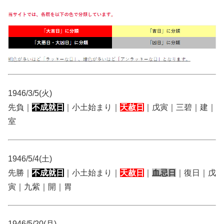
1946/3/5(火)
先負｜
不成就日
｜小土始まり｜
天赦日
｜戊寅｜三碧｜建｜
室
1946/5/4(土)
先勝｜
不成就日
｜小土始まり｜
天赦日
｜
血忌日
｜復日｜戊
寅｜九紫｜開｜胃
1946/5/20(月)