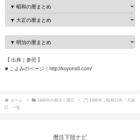
【 出典｜参照 】
■ こよみのページ｜http://koyomi8.com/
ホーム
1946年の暦注｜選日
1946年｜昭和21年「天赦
日」一覧
暦注下段ナビ