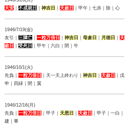
大安
｜
不成就日
｜
神吉日
｜
天赦日
｜甲午｜七赤｜除｜心
1946/7/19(金)
友引｜
三隣亡
｜
一粒万倍日
｜
神吉日
｜
母倉日
｜
月徳日
｜
天
赦日
｜
受死日
｜甲午｜六白｜閉｜牛
1946/10/1(火)
先負｜
一粒万倍日
｜天一天上終わり｜
神吉日
｜
天赦日
｜戊
申｜四緑｜閉｜翼
1946/12/16(月)
先負｜
一粒万倍日
｜甲子｜
天恩日
｜
天赦日
｜甲子｜一白｜
建｜畢