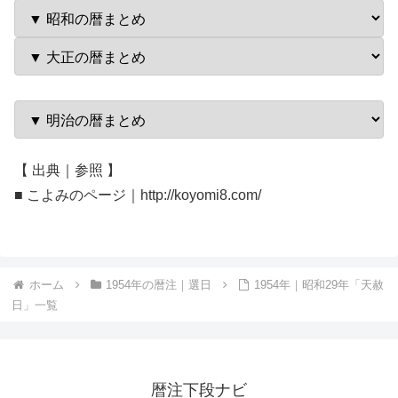
【 出典｜参照 】
■ こよみのページ｜http://koyomi8.com/
ホーム
1954年の暦注｜選日
1954年｜昭和29年「天赦
日」一覧
暦注下段ナビ