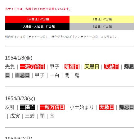
1954/1/8(金)
先負｜
一粒万倍日
｜甲子｜
鬼宿日
｜
天恩日
｜
天赦日
｜
帰忌
日
｜
血忌日
｜甲子｜一白｜閉｜鬼
1954/3/23(火)
友引｜
三隣亡
｜
一粒万倍日
｜小土始まり｜
天赦日
｜
帰忌日
｜戊寅｜三碧｜閉｜室
1954/6/7(月)