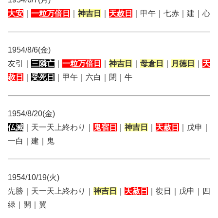
大安
｜
一粒万倍日
｜
神吉日
｜
天赦日
｜甲午｜七赤｜建｜心
1954/8/6(金)
友引｜
三隣亡
｜
一粒万倍日
｜
神吉日
｜
母倉日
｜
月徳日
｜
天
赦日
｜
受死日
｜甲午｜六白｜閉｜牛
1954/8/20(金)
仏滅
｜天一天上終わり｜
鬼宿日
｜
神吉日
｜
天赦日
｜戊申｜
一白｜建｜鬼
1954/10/19(火)
先勝｜天一天上終わり｜
神吉日
｜
天赦日
｜復日｜戊申｜四
緑｜開｜翼