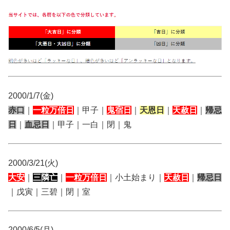
2000/1/7(金)
赤口
｜
一粒万倍日
｜甲子｜
鬼宿日
｜
天恩日
｜
天赦日
｜
帰忌
日
｜
血忌日
｜甲子｜一白｜閉｜鬼
2000/3/21(火)
大安
｜
三隣亡
｜
一粒万倍日
｜小土始まり｜
天赦日
｜
帰忌日
｜戊寅｜三碧｜閉｜室
2000/6/5(月)