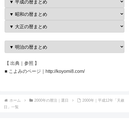
【 出典｜参照 】
■ こよみのページ｜http://koyomi8.com/
ホーム
2000年の暦注｜選日
2000年｜平成12年「天赦
日」一覧