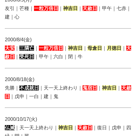
友引｜芒種｜
一粒万倍日
｜
神吉日
｜
天赦日
｜甲午｜七赤｜
建｜心
2000/8/4(金)
大安
｜
三隣亡
｜
一粒万倍日
｜
神吉日
｜
母倉日
｜
月徳日
｜
天
赦日
｜
受死日
｜甲午｜六白｜閉｜牛
2000/8/18(金)
先勝｜
不成就日
｜天一天上終わり｜
鬼宿日
｜
神吉日
｜
天赦
日
｜戊申｜一白｜建｜鬼
2000/10/17(火)
仏滅
｜天一天上終わり｜
神吉日
｜
天赦日
｜復日｜戊申｜四