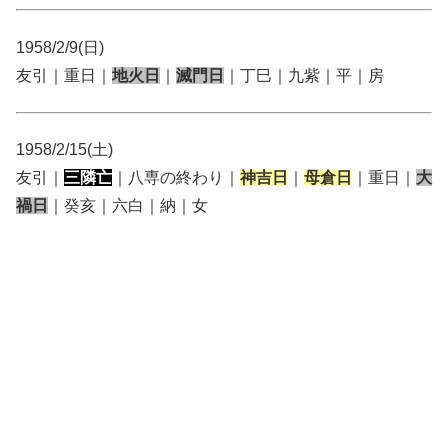
1958/2/9(日)
友引｜重日｜
地火日
｜
滅門日
｜丁巳｜九紫｜平｜房
1958/2/15(土)
友引｜
三隣亡
｜八専の終わり｜
神吉日
｜
母倉日
｜重日｜
大
禍日
｜癸亥｜六白｜納｜女