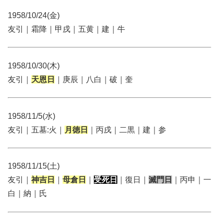
1958/10/24(金)
友引｜霜降｜甲戌｜五黄｜建｜牛
1958/10/30(木)
友引｜
天恩日
｜庚辰｜八白｜破｜奎
1958/11/5(水)
友引｜五墓:火｜
月徳日
｜丙戌｜二黒｜建｜参
1958/11/15(土)
友引｜
神吉日
｜
母倉日
｜
受死日
｜復日｜
滅門日
｜丙申｜一
白｜納｜氏