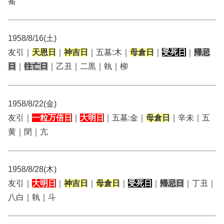
觜
1958/8/16(土)
友引｜
天恩日
｜
神吉日
｜五墓:木｜
母倉日
｜
受死日
｜
帰忌
日
｜
往亡日
｜乙丑｜二黒｜執｜柳
1958/8/22(金)
友引｜
一粒万倍日
｜
大明日
｜五墓:金｜
母倉日
｜辛未｜五
黄｜閉｜亢
1958/8/28(木)
友引｜
大明日
｜
神吉日
｜
母倉日
｜
受死日
｜
帰忌日
｜丁丑｜
八白｜執｜斗