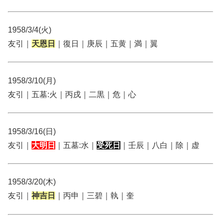
1958/3/4(火)
友引｜
天恩日
｜復日｜庚辰｜五黄｜満｜翼
1958/3/10(月)
友引｜五墓:火｜丙戌｜二黒｜危｜心
1958/3/16(日)
友引｜
大明日
｜五墓:水｜
受死日
｜壬辰｜八白｜除｜虚
1958/3/20(木)
友引｜
神吉日
｜丙申｜三碧｜執｜奎