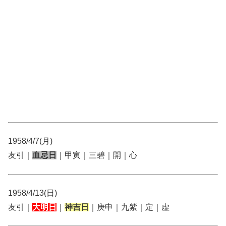
1958/4/7(月)
友引｜
血忌日
｜甲寅｜三碧｜開｜心
1958/4/13(日)
友引｜
大明日
｜
神吉日
｜庚申｜九紫｜定｜虚