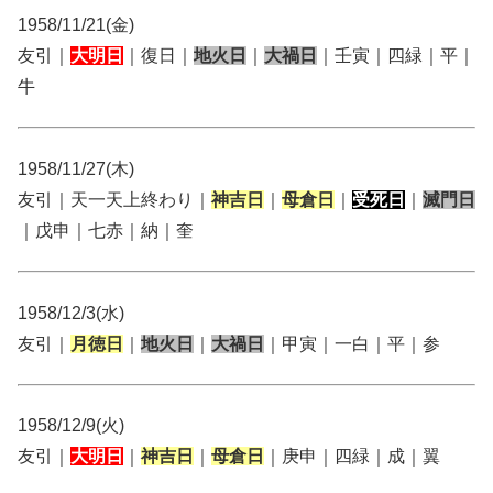
1958/11/21(金)
友引｜
大明日
｜復日｜
地火日
｜
大禍日
｜壬寅｜四緑｜平｜
牛
1958/11/27(木)
友引｜天一天上終わり｜
神吉日
｜
母倉日
｜
受死日
｜
滅門日
｜戊申｜七赤｜納｜奎
1958/12/3(水)
友引｜
月徳日
｜
地火日
｜
大禍日
｜甲寅｜一白｜平｜参
1958/12/9(火)
友引｜
大明日
｜
神吉日
｜
母倉日
｜庚申｜四緑｜成｜翼