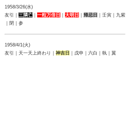
1958/3/26(水)
友引｜
三隣亡
｜
一粒万倍日
｜
大明日
｜
帰忌日
｜壬寅｜九紫
｜閉｜参
1958/4/1(火)
友引｜天一天上終わり｜
神吉日
｜戊申｜六白｜執｜翼