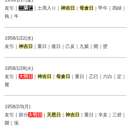
友引｜
三隣亡
｜土用入り｜
神吉日
｜
母倉日
｜甲午｜四緑｜
執｜牛
1958/1/22(水)
友引｜
神吉日
｜重日｜復日｜己亥｜九紫｜開｜壁
1958/1/28(火)
友引｜
大明日
｜
神吉日
｜
母倉日
｜重日｜乙巳｜六白｜定｜
觜
1958/2/3(月)
友引｜節分
大明日
｜
天恩日
｜
神吉日
｜重日｜辛亥｜三碧｜
開｜張