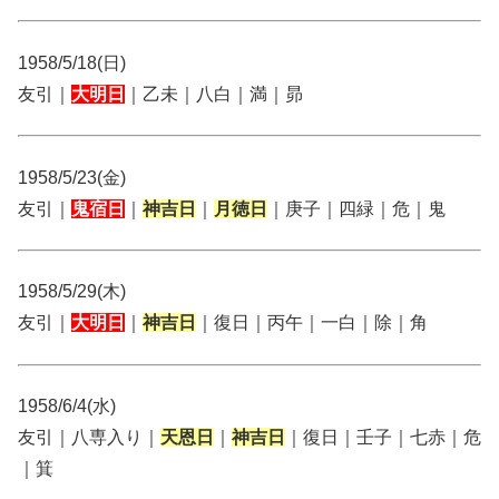
1958/5/18(日)
友引｜
大明日
｜乙未｜八白｜満｜昴
1958/5/23(金)
友引｜
鬼宿日
｜
神吉日
｜
月徳日
｜庚子｜四緑｜危｜鬼
1958/5/29(木)
友引｜
大明日
｜
神吉日
｜復日｜丙午｜一白｜除｜角
1958/6/4(水)
友引｜八専入り｜
天恩日
｜
神吉日
｜復日｜壬子｜七赤｜危
｜箕