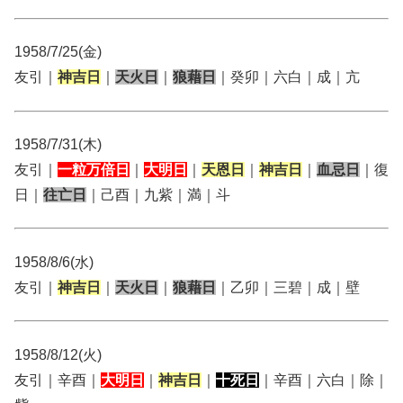
1958/7/25(金)
友引｜
神吉日
｜
天火日
｜
狼藉日
｜癸卯｜六白｜成｜亢
1958/7/31(木)
友引｜
一粒万倍日
｜
大明日
｜
天恩日
｜
神吉日
｜
血忌日
｜復
日｜
往亡日
｜己酉｜九紫｜満｜斗
1958/8/6(水)
友引｜
神吉日
｜
天火日
｜
狼藉日
｜乙卯｜三碧｜成｜壁
1958/8/12(火)
友引｜辛酉｜
大明日
｜
神吉日
｜
十死日
｜辛酉｜六白｜除｜