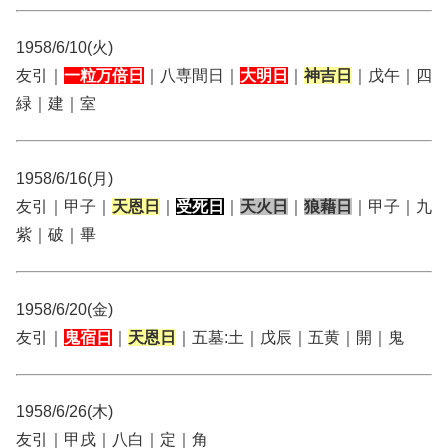
1958/6/10(火)
友引｜
一粒万倍日
｜八専間日｜
大明日
｜
神吉日
｜戊午｜四
緑｜建｜室
1958/6/16(月)
友引｜甲子｜
天恩日
｜
受死日
｜
天火日
｜
狼藉日
｜甲子｜九
紫｜破｜畢
1958/6/20(金)
友引｜
鬼宿日
｜
天恩日
｜五墓:土｜戊辰｜五黄｜開｜鬼
1958/6/26(木)
友引｜甲戌｜八白｜定｜角