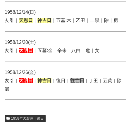
1958/12/14(日)
友引｜
天恩日
｜
神吉日
｜五墓:木｜乙丑｜二黒｜除｜房
1958/12/20(土)
友引｜
大明日
｜五墓:金｜辛未｜八白｜危｜女
1958/12/26(金)
友引｜
大明日
｜
神吉日
｜復日｜
往亡日
｜丁丑｜五黄｜除｜
婁
1958年の暦注｜選日