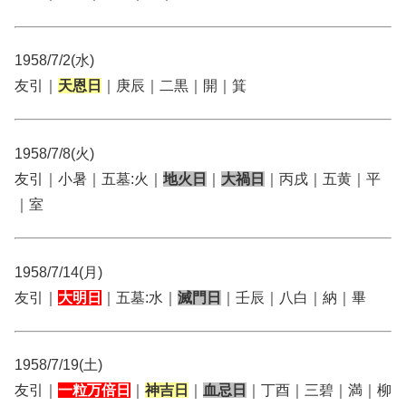
1958/7/2(水)
友引｜
天恩日
｜庚辰｜二黒｜開｜箕
1958/7/8(火)
友引｜小暑｜五墓:火｜
地火日
｜
大禍日
｜丙戌｜五黄｜平
｜室
1958/7/14(月)
友引｜
大明日
｜五墓:水｜
滅門日
｜壬辰｜八白｜納｜畢
1958/7/19(土)
友引｜
一粒万倍日
｜
神吉日
｜
血忌日
｜丁酉｜三碧｜満｜柳