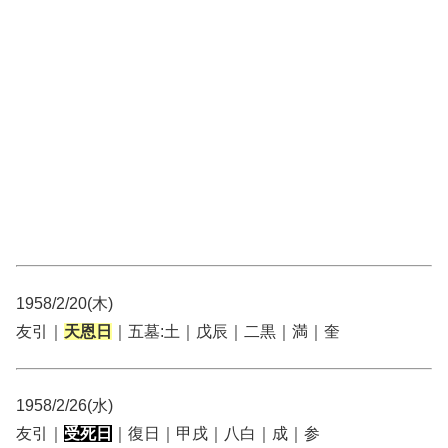
1958/2/20(木)
友引｜
天恩日
｜五墓:土｜戊辰｜二黒｜満｜奎
1958/2/26(水)
友引｜
受死日
｜復日｜甲戌｜八白｜成｜参