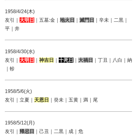
1958/4/24(木)
友引｜
大明日
｜五墓:金｜
地火日
｜
滅門日
｜辛未｜二黒｜
平｜井
1958/4/30(水)
友引｜
大明日
｜
神吉日
｜
十死日
｜
大禍日
｜丁丑｜八白｜納
｜軫
1958/5/6(火)
友引｜立夏｜
天恩日
｜癸未｜五黄｜満｜尾
1958/5/12(月)
友引｜
帰忌日
｜己丑｜二黒｜成｜危