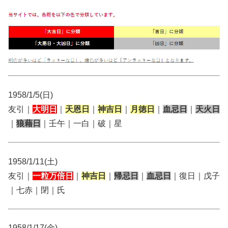
1958/1/5(日)
友引｜
大明日
｜
天恩日
｜
神吉日
｜
月徳日
｜
血忌日
｜
天火日
｜
狼藉日
｜壬午｜一白｜破｜星
1958/1/11(土)
友引｜
一粒万倍日
｜
神吉日
｜
帰忌日
｜
血忌日
｜復日｜戊子
｜七赤｜閉｜氏
1958/1/17(金)