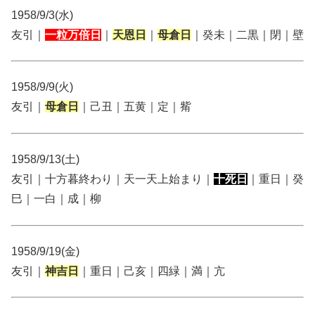
1958/9/3(水)
友引｜
一粒万倍日
｜
天恩日
｜
母倉日
｜癸未｜二黒｜閉｜壁
1958/9/9(火)
友引｜
母倉日
｜己丑｜五黄｜定｜觜
1958/9/13(土)
友引｜十方暮終わり｜天一天上始まり｜
十死日
｜重日｜癸
巳｜一白｜成｜柳
1958/9/19(金)
友引｜
神吉日
｜重日｜己亥｜四緑｜満｜亢