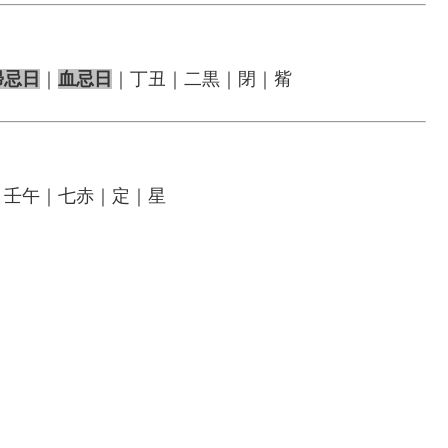
帰忌日
｜
血忌日
｜丁丑｜二黒｜閉｜觜
｜壬午｜七赤｜定｜星