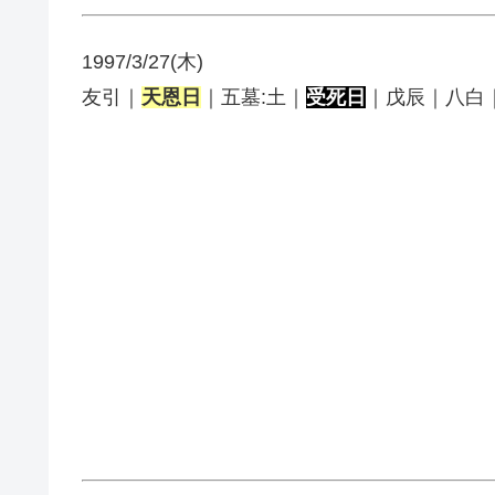
1997/3/27(木)
友引｜
天恩日
｜五墓:土｜
受死日
｜戊辰｜八白