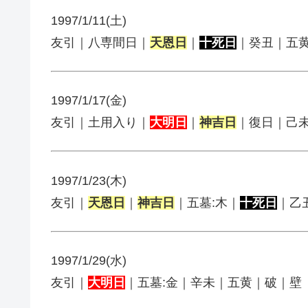
1997/1/11(土)
友引｜八専間日｜
天恩日
｜
十死日
｜癸丑｜五
1997/1/17(金)
友引｜土用入り｜
大明日
｜
神吉日
｜復日｜己
1997/1/23(木)
友引｜
天恩日
｜
神吉日
｜五墓:木｜
十死日
｜乙
1997/1/29(水)
友引｜
大明日
｜五墓:金｜辛未｜五黄｜破｜壁