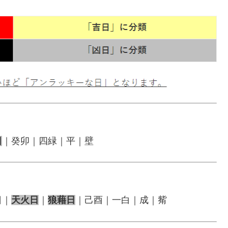
日
｜癸卯｜四緑｜平｜壁
日｜
天火日
｜
狼藉日
｜己酉｜一白｜成｜觜