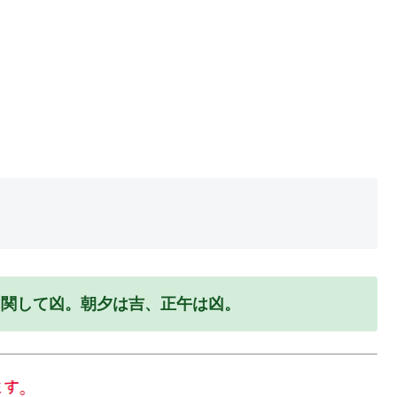
に関して凶。朝夕は吉、正午は凶。