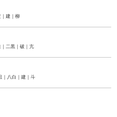
黄｜建｜柳
未｜二黒｜破｜亢
丑｜八白｜建｜斗