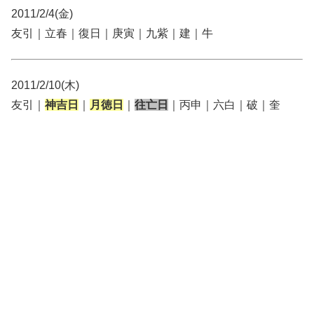
2011/2/4(金)
友引｜立春｜復日｜庚寅｜九紫｜建｜牛
2011/2/10(木)
友引｜
神吉日
｜
月徳日
｜
往亡日
｜丙申｜六白｜破｜奎