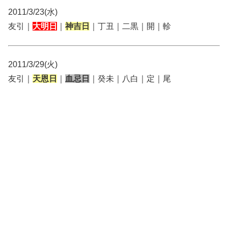
2011/3/23(水)
友引｜
大明日
｜
神吉日
｜丁丑｜二黒｜開｜軫
2011/3/29(火)
友引｜
天恩日
｜
血忌日
｜癸未｜八白｜定｜尾