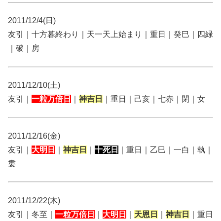
2011/12/4(日)
友引｜十方暮終わり｜天一天上始まり｜重日｜癸巳｜四緑
｜破｜房
2011/12/10(土)
友引｜
一粒万倍日
｜
神吉日
｜重日｜己亥｜七赤｜閉｜女
2011/12/16(金)
友引｜
大明日
｜
神吉日
｜
十死日
｜重日｜乙巳｜一白｜執｜
婁
2011/12/22(木)
友引｜冬至｜
一粒万倍日
｜
大明日
｜
天恩日
｜
神吉日
｜重日