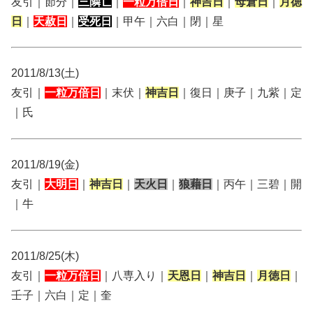
友引｜節分｜
三隣亡
｜
一粒万倍日
｜
神吉日
｜
母倉日
｜
月徳
日
｜
天赦日
｜
受死日
｜甲午｜六白｜閉｜星
2011/8/13(土)
友引｜
一粒万倍日
｜末伏｜
神吉日
｜復日｜庚子｜九紫｜定
｜氏
2011/8/19(金)
友引｜
大明日
｜
神吉日
｜
天火日
｜
狼藉日
｜丙午｜三碧｜開
｜牛
2011/8/25(木)
友引｜
一粒万倍日
｜八専入り｜
天恩日
｜
神吉日
｜
月徳日
｜
壬子｜六白｜定｜奎