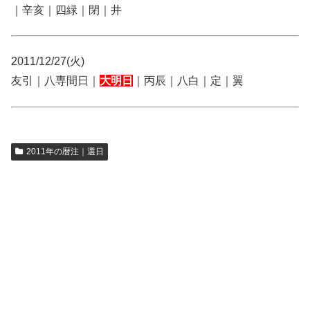
｜辛亥｜四緑｜閉｜井
2011/12/27(火)
友引｜八専間日｜
大明日
｜丙辰｜八白｜定｜翼
2011年の暦注｜選日