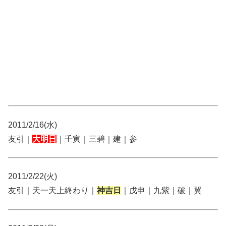
2011/2/16(水)
友引｜
大明日
｜壬寅｜三碧｜建｜参
2011/2/22(火)
友引｜天一天上終わり｜
神吉日
｜戊申｜九紫｜破｜翼