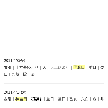
2011/4/8(金)
友引｜十方暮終わり｜天一天上始まり｜
母倉日
｜重日｜癸
巳｜九紫｜除｜婁
2011/4/14(木)
友引｜
神吉日
｜
受死日
｜重日｜復日｜己亥｜六白｜危｜井