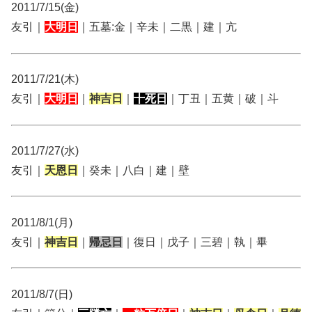
2011/7/15(金)
友引｜
大明日
｜五墓:金｜辛未｜二黒｜建｜亢
2011/7/21(木)
友引｜
大明日
｜
神吉日
｜
十死日
｜丁丑｜五黄｜破｜斗
2011/7/27(水)
友引｜
天恩日
｜癸未｜八白｜建｜壁
2011/8/1(月)
友引｜
神吉日
｜
帰忌日
｜復日｜戊子｜三碧｜執｜畢
2011/8/7(日)