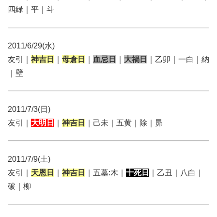
四緑｜平｜斗
2011/6/29(水)
友引｜
神吉日
｜
母倉日
｜
血忌日
｜
大禍日
｜乙卯｜一白｜納
｜壁
2011/7/3(日)
友引｜
大明日
｜
神吉日
｜己未｜五黄｜除｜昴
2011/7/9(土)
友引｜
天恩日
｜
神吉日
｜五墓:木｜
十死日
｜乙丑｜八白｜
破｜柳