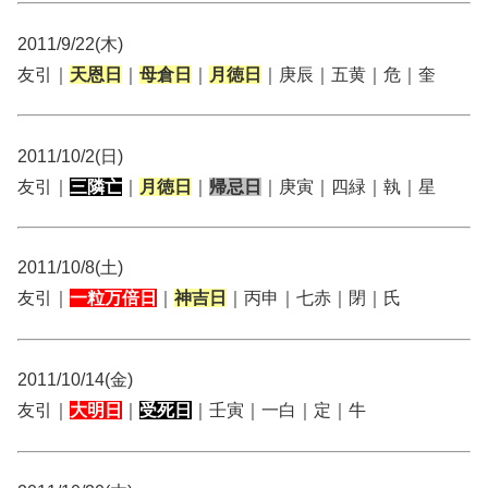
2011/9/22(木)
友引｜
天恩日
｜
母倉日
｜
月徳日
｜庚辰｜五黄｜危｜奎
2011/10/2(日)
友引｜
三隣亡
｜
月徳日
｜
帰忌日
｜庚寅｜四緑｜執｜星
2011/10/8(土)
友引｜
一粒万倍日
｜
神吉日
｜丙申｜七赤｜閉｜氏
2011/10/14(金)
友引｜
大明日
｜
受死日
｜壬寅｜一白｜定｜牛