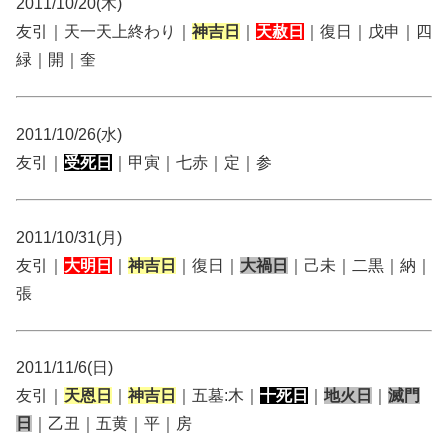
2011/10/20(木)
友引｜天一天上終わり｜
神吉日
｜
天赦日
｜復日｜戊申｜四
緑｜開｜奎
2011/10/26(水)
友引｜
受死日
｜甲寅｜七赤｜定｜参
2011/10/31(月)
友引｜
大明日
｜
神吉日
｜復日｜
大禍日
｜己未｜二黒｜納｜
張
2011/11/6(日)
友引｜
天恩日
｜
神吉日
｜五墓:木｜
十死日
｜
地火日
｜
滅門
日
｜乙丑｜五黄｜平｜房