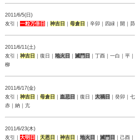
2011/6/5(日)
友引｜
一粒万倍日
｜
神吉日
｜
母倉日
｜辛卯｜四緑｜開｜昴
2011/6/11(土)
友引｜
神吉日
｜復日｜
地火日
｜
滅門日
｜丁酉｜一白｜平｜
柳
2011/6/17(金)
友引｜
神吉日
｜
母倉日
｜
血忌日
｜復日｜
大禍日
｜癸卯｜七
赤｜納｜亢
2011/6/23(木)
友引｜
大明日
｜
天恩日
｜
神吉日
｜
地火日
｜
滅門日
｜己酉｜