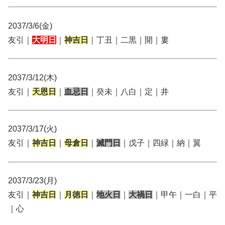
2037/3/6(金)
友引｜
大明日
｜
神吉日
｜丁丑｜二黒｜開｜婁
2037/3/12(木)
友引｜
天恩日
｜
血忌日
｜癸未｜八白｜定｜井
2037/3/17(火)
友引｜
神吉日
｜
母倉日
｜
滅門日
｜戊子｜四緑｜納｜翼
2037/3/23(月)
友引｜
神吉日
｜
月徳日
｜
地火日
｜
大禍日
｜甲午｜一白｜平
｜心