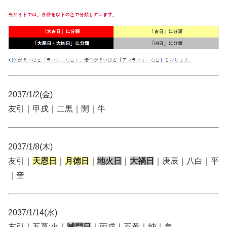
2037/1/2(金)
友引｜甲戌｜二黒｜開｜牛
2037/1/8(木)
友引｜
天恩日
｜
月徳日
｜
地火日
｜
大禍日
｜庚辰｜八白｜平
｜奎
2037/1/14(水)
友引｜五墓:火｜
滅門日
｜丙戌｜五黄｜納｜参