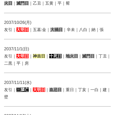
火日
｜
滅門日
｜乙丑｜五黄｜平｜觜
2037/10/26(月)
友引｜
大明日
｜五墓:金｜
大禍日
｜辛未｜八白｜納｜張
2037/11/1(日)
友引｜
大明日
｜
神吉日
｜
十死日
｜
地火日
｜
滅門日
｜丁丑｜
二黒｜平｜房
2037/11/11(水)
友引｜
三隣亡
｜
大明日
｜
血忌日
｜重日｜丁亥｜一白｜建｜
壁