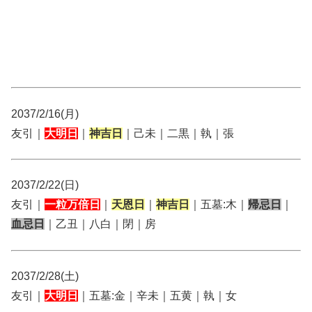
2037/2/16(月)
友引｜
大明日
｜
神吉日
｜己未｜二黒｜執｜張
2037/2/22(日)
友引｜
一粒万倍日
｜
天恩日
｜
神吉日
｜五墓:木｜
帰忌日
｜
血忌日
｜乙丑｜八白｜閉｜房
2037/2/28(土)
友引｜
大明日
｜五墓:金｜辛未｜五黄｜執｜女