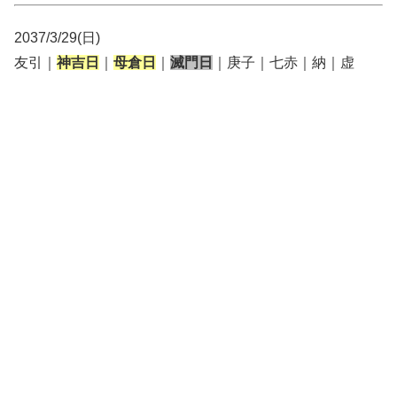
2037/3/29(日)
友引｜
神吉日
｜
母倉日
｜
滅門日
｜庚子｜七赤｜納｜虚