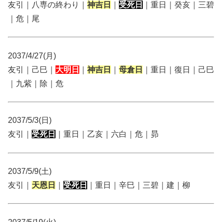
友引｜八専の終わり｜
神吉日
｜
受死日
｜重日｜癸亥｜三碧
｜危｜尾
2037/4/27(月)
友引｜己巳｜
大明日
｜
神吉日
｜
母倉日
｜重日｜復日｜己巳
｜九紫｜除｜危
2037/5/3(日)
友引｜
受死日
｜重日｜乙亥｜六白｜危｜昴
2037/5/9(土)
友引｜
天恩日
｜
受死日
｜重日｜辛巳｜三碧｜建｜柳