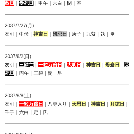
赦日
｜
受死日
｜甲午｜六白｜閉｜室
2037/7/27(月)
友引｜中伏｜
神吉日
｜
帰忌日
｜庚子｜九紫｜執｜畢
2037/8/2(日)
友引｜
三隣亡
｜
一粒万倍日
｜
大明日
｜
神吉日
｜
母倉日
｜
受
死日
｜丙午｜三碧｜閉｜星
2037/8/8(土)
友引｜
一粒万倍日
｜八専入り｜
天恩日
｜
神吉日
｜
月徳日
｜
壬子｜六白｜定｜氏