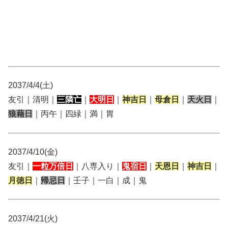
2037/4/4(土)
友引｜清明｜
三隣亡
｜
大明日
｜
神吉日
｜
母倉日
｜
天火日
｜
狼藉日
｜丙午｜四緑｜満｜胃
2037/4/10(金)
友引｜
一粒万倍日
｜八専入り｜
鬼宿日
｜
天恩日
｜
神吉日
｜
月徳日
｜
帰忌日
｜壬子｜一白｜成｜鬼
2037/4/21(火)