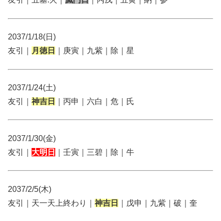
2037/1/18(日)
友引｜
月徳日
｜庚寅｜九紫｜除｜星
2037/1/24(土)
友引｜
神吉日
｜丙申｜六白｜危｜氏
2037/1/30(金)
友引｜
大明日
｜壬寅｜三碧｜除｜牛
2037/2/5(木)
友引｜天一天上終わり｜
神吉日
｜戊申｜九紫｜破｜奎