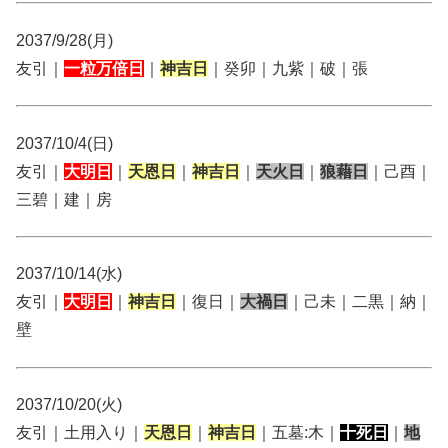
2037/9/28(月)
友引｜
一粒万倍日
｜
神吉日
｜癸卯｜九紫｜破｜張
2037/10/4(日)
友引｜
大明日
｜
天恩日
｜
神吉日
｜
天火日
｜
狼藉日
｜己酉｜
三碧｜建｜房
2037/10/14(水)
友引｜
大明日
｜
神吉日
｜復日｜
大禍日
｜己未｜二黒｜納｜
壁
2037/10/20(火)
友引｜土用入り｜
天恩日
｜
神吉日
｜五墓:木｜
十死日
｜
地