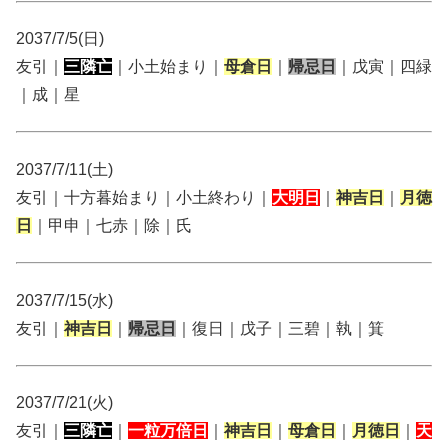
2037/7/5(日)
友引｜
三隣亡
｜小土始まり｜
母倉日
｜
帰忌日
｜戊寅｜四緑
｜成｜星
2037/7/11(土)
友引｜十方暮始まり｜小土終わり｜
大明日
｜
神吉日
｜
月徳
日
｜甲申｜七赤｜除｜氏
2037/7/15(水)
友引｜
神吉日
｜
帰忌日
｜復日｜戊子｜三碧｜執｜箕
2037/7/21(火)
友引｜
三隣亡
｜
一粒万倍日
｜
神吉日
｜
母倉日
｜
月徳日
｜
天