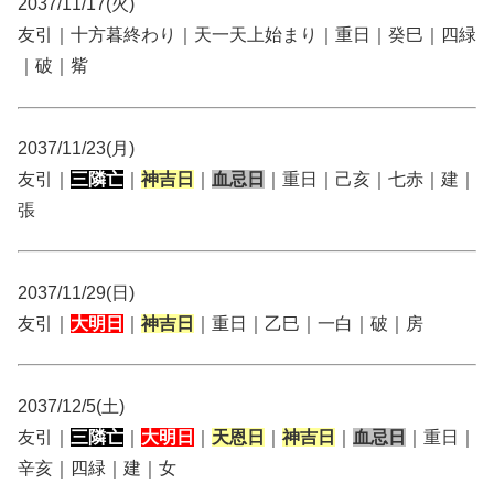
2037/11/17(火)
友引｜十方暮終わり｜天一天上始まり｜重日｜癸巳｜四緑
｜破｜觜
2037/11/23(月)
友引｜
三隣亡
｜
神吉日
｜
血忌日
｜重日｜己亥｜七赤｜建｜
張
2037/11/29(日)
友引｜
大明日
｜
神吉日
｜重日｜乙巳｜一白｜破｜房
2037/12/5(土)
友引｜
三隣亡
｜
大明日
｜
天恩日
｜
神吉日
｜
血忌日
｜重日｜
辛亥｜四緑｜建｜女