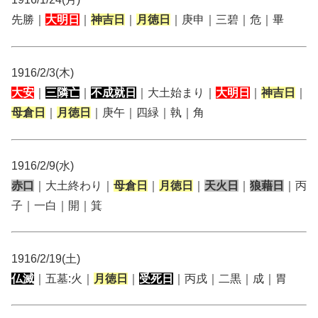
先勝｜
大明日
｜
神吉日
｜
月徳日
｜庚申｜三碧｜危｜畢
1916/2/3(木)
大安
｜
三隣亡
｜
不成就日
｜大土始まり｜
大明日
｜
神吉日
｜
母倉日
｜
月徳日
｜庚午｜四緑｜執｜角
1916/2/9(水)
赤口
｜大土終わり｜
母倉日
｜
月徳日
｜
天火日
｜
狼藉日
｜丙
子｜一白｜開｜箕
1916/2/19(土)
仏滅
｜五墓:火｜
月徳日
｜
受死日
｜丙戌｜二黒｜成｜胃