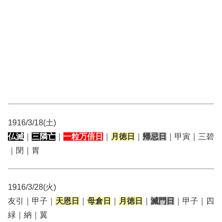
1916/3/18(土)
仏滅
｜
三隣亡
｜
一粒万倍日
｜
月徳日
｜
帰忌日
｜甲寅｜三碧
｜閉｜胃
1916/3/28(火)
友引｜甲子｜
天恩日
｜
母倉日
｜
月徳日
｜
滅門日
｜甲子｜四
緑｜納｜翼