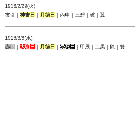
1916/2/29(火)
友引｜
神吉日
｜
月徳日
｜丙申｜三碧｜破｜翼
1916/3/8(水)
赤口
｜
大明日
｜
月徳日
｜
受死日
｜甲辰｜二黒｜除｜箕