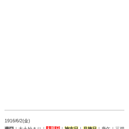
1916/6/2(金)
赤口
｜大土始まり｜
大明日
｜
神吉日
｜
月徳日
｜庚午｜三碧