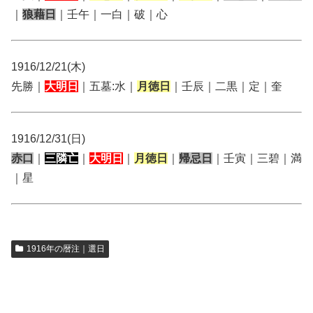
｜
狼藉日
｜壬午｜一白｜破｜心
1916/12/21(木)
先勝｜
大明日
｜五墓:水｜
月徳日
｜壬辰｜二黒｜定｜奎
1916/12/31(日)
赤口
｜
三隣亡
｜
大明日
｜
月徳日
｜
帰忌日
｜壬寅｜三碧｜満
｜星
1916年の暦注｜選日