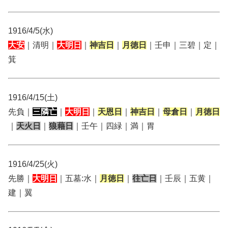
1916/4/5(水)
大安
｜清明｜
大明日
｜
神吉日
｜
月徳日
｜壬申｜三碧｜定｜
箕
1916/4/15(土)
先負｜
三隣亡
｜
大明日
｜
天恩日
｜
神吉日
｜
母倉日
｜
月徳日
｜
天火日
｜
狼藉日
｜壬午｜四緑｜満｜胃
1916/4/25(火)
先勝｜
大明日
｜五墓:水｜
月徳日
｜
往亡日
｜壬辰｜五黄｜
建｜翼