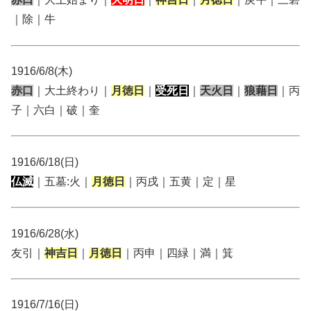
｜除｜牛
1916/6/8(木)
赤口
｜大土終わり｜
月徳日
｜
受死日
｜
天火日
｜
狼藉日
｜丙
子｜六白｜破｜奎
1916/6/18(日)
仏滅
｜五墓:火｜
月徳日
｜丙戌｜五黄｜定｜星
1916/6/28(水)
友引｜
神吉日
｜
月徳日
｜丙申｜四緑｜満｜箕
1916/7/16(日)