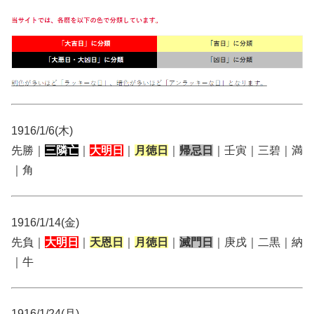
1916/1/6(木)
先勝｜
三隣亡
｜
大明日
｜
月徳日
｜
帰忌日
｜壬寅｜三碧｜満
｜角
1916/1/14(金)
先負｜
大明日
｜
天恩日
｜
月徳日
｜
滅門日
｜庚戌｜二黒｜納
｜牛
1916/1/24(月)