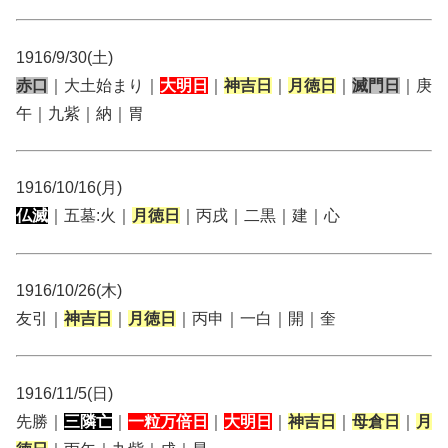
1916/9/30(土)
赤口
｜大土始まり｜
大明日
｜
神吉日
｜
月徳日
｜
滅門日
｜庚
午｜九紫｜納｜胃
1916/10/16(月)
仏滅
｜五墓:火｜
月徳日
｜丙戌｜二黒｜建｜心
1916/10/26(木)
友引｜
神吉日
｜
月徳日
｜丙申｜一白｜開｜奎
1916/11/5(日)
先勝｜
三隣亡
｜
一粒万倍日
｜
大明日
｜
神吉日
｜
母倉日
｜
月