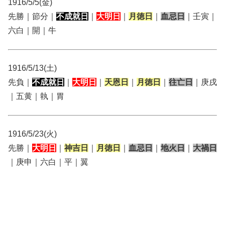
1916/5/5(金)
先勝｜節分｜
不成就日
｜
大明日
｜
月徳日
｜
血忌日
｜壬寅｜
六白｜開｜牛
1916/5/13(土)
先負｜
不成就日
｜
大明日
｜
天恩日
｜
月徳日
｜
往亡日
｜庚戌
｜五黄｜執｜胃
1916/5/23(火)
先勝｜
大明日
｜
神吉日
｜
月徳日
｜
血忌日
｜
地火日
｜
大禍日
｜庚申｜六白｜平｜翼