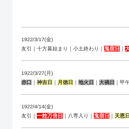
1922/3/17(金)
友引｜十方暮始まり｜小土終わり｜
鬼宿日
｜
1922/3/27(月)
赤口
｜
神吉日
｜
月徳日
｜
地火日
｜
大禍日
｜甲
1922/4/14(金)
友引｜
一粒万倍日
｜八専入り｜
鬼宿日
｜
天恩