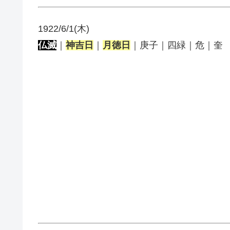
1922/6/1(木)
仏滅
｜
神吉日
｜
月徳日
｜庚子｜四緑｜危｜奎