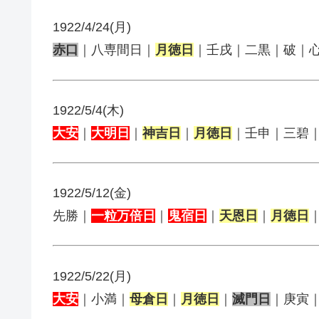
1922/4/24(月)
赤口
｜八専間日｜
月徳日
｜壬戌｜二黒｜破｜
1922/5/4(木)
大安
｜
大明日
｜
神吉日
｜
月徳日
｜壬申｜三碧
1922/5/12(金)
先勝｜
一粒万倍日
｜
鬼宿日
｜
天恩日
｜
月徳日
1922/5/22(月)
大安
｜小満｜
母倉日
｜
月徳日
｜
滅門日
｜庚寅