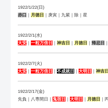
1922/1/22(日)
赤口
｜
月徳日
｜庚寅｜九紫｜除｜星
1922/2/1(水)
大安
｜
一粒万倍日
｜
神吉日
｜
月徳日
｜
帰忌日
1922/2/7(火)
大安
｜
一粒万倍日
｜
不成就日
｜
大明日
｜
神吉
1922/2/17(金)
先負｜八専間日｜
鬼宿日
｜
大明日
｜
月徳日
｜