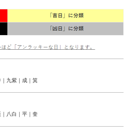
申｜九紫｜成｜箕
辰｜八白｜平｜奎