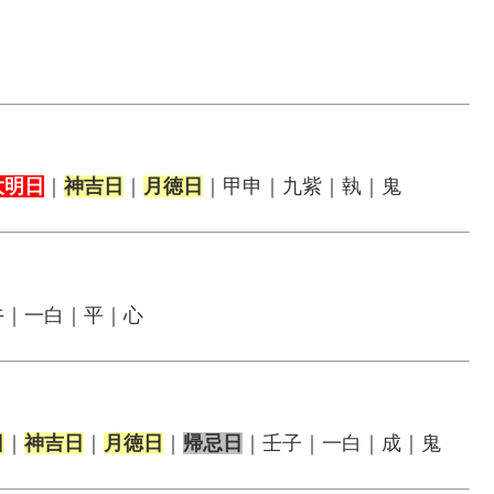
大明日
｜
神吉日
｜
月徳日
｜甲申｜九紫｜執｜鬼
午｜一白｜平｜心
日
｜
神吉日
｜
月徳日
｜
帰忌日
｜壬子｜一白｜成｜鬼