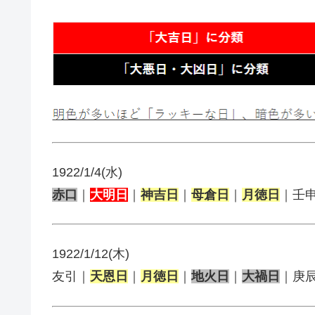
1922/1/4(水)
赤口
｜
大明日
｜
神吉日
｜
母倉日
｜
月徳日
｜壬
1922/1/12(木)
友引｜
天恩日
｜
月徳日
｜
地火日
｜
大禍日
｜庚