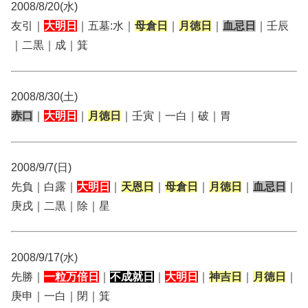
2008/8/20(水)
友引｜
大明日
｜五墓:水｜
母倉日
｜
月徳日
｜
血忌日
｜壬辰
｜二黒｜成｜箕
2008/8/30(土)
赤口
｜
大明日
｜
月徳日
｜壬寅｜一白｜破｜胃
2008/9/7(日)
先負｜白露｜
大明日
｜
天恩日
｜
母倉日
｜
月徳日
｜
血忌日
｜
庚戌｜二黒｜除｜星
2008/9/17(水)
先勝｜
一粒万倍日
｜
不成就日
｜
大明日
｜
神吉日
｜
月徳日
｜
庚申｜一白｜閉｜箕