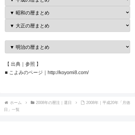
【 出典｜参照 】
■ こよみのページ｜http://koyomi8.com/
ホーム
2008年の暦注｜選日
2008年｜平成20年「月徳
日」一覧