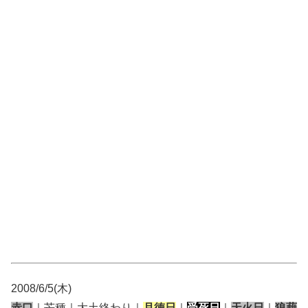
2008/6/5(木)
赤口
｜芒種｜大土終わり｜
月徳日
｜
受死日
｜
天火日
｜
狼藉