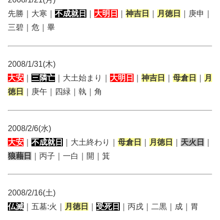
先勝｜大寒｜
不成就日
｜
大明日
｜
神吉日
｜
月徳日
｜庚申｜
三碧｜危｜畢
2008/1/31(木)
大安
｜
三隣亡
｜大土始まり｜
大明日
｜
神吉日
｜
母倉日
｜
月
徳日
｜庚午｜四緑｜執｜角
2008/2/6(水)
大安
｜
不成就日
｜大土終わり｜
母倉日
｜
月徳日
｜
天火日
｜
狼藉日
｜丙子｜一白｜開｜箕
2008/2/16(土)
仏滅
｜五墓:火｜
月徳日
｜
受死日
｜丙戌｜二黒｜成｜胃