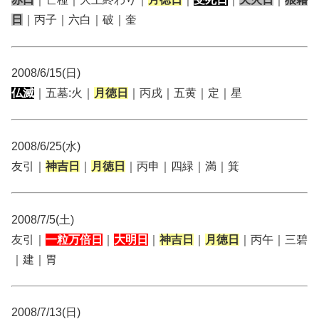
日
｜丙子｜六白｜破｜奎
2008/6/15(日)
仏滅
｜五墓:火｜
月徳日
｜丙戌｜五黄｜定｜星
2008/6/25(水)
友引｜
神吉日
｜
月徳日
｜丙申｜四緑｜満｜箕
2008/7/5(土)
友引｜
一粒万倍日
｜
大明日
｜
神吉日
｜
月徳日
｜丙午｜三碧
｜建｜胃
2008/7/13(日)