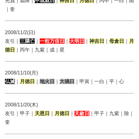
先負｜霜降｜
不成就日
｜
神吉日
｜
月徳日
｜丙申｜一白｜開
｜奎
2008/11/2(日)
友引｜
三隣亡
｜
一粒万倍日
｜
大明日
｜
神吉日
｜
母倉日
｜
月
徳日
｜丙午｜九紫｜成｜星
2008/11/10(月)
仏滅
｜
月徳日
｜
地火日
｜
大禍日
｜甲寅｜一白｜平｜心
2008/11/20(木)
友引｜甲子｜
天恩日
｜
月徳日
｜
天赦日
｜甲子｜九紫｜除｜
奎