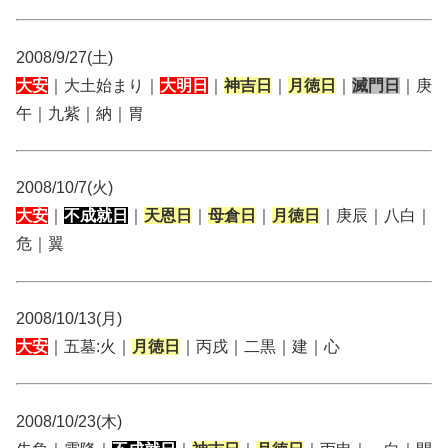
2008/9/27(土)
大安
｜大土始まり｜
大明日
｜
神吉日
｜
月徳日
｜
滅門日
｜庚
午｜九紫｜納｜胃
2008/10/7(火)
大安
｜
不成就日
｜
天恩日
｜
母倉日
｜
月徳日
｜庚辰｜八白｜
危｜翼
2008/10/13(月)
大安
｜五墓:火｜
月徳日
｜丙戌｜二黒｜建｜心
2008/10/23(木)