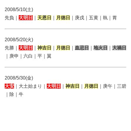
2008/5/10(土)
先負｜
大明日
｜
天恩日
｜
月徳日
｜庚戌｜五黄｜執｜胃
2008/5/20(火)
先勝｜
大明日
｜
神吉日
｜
月徳日
｜
血忌日
｜
地火日
｜
大禍日
｜庚申｜六白｜平｜翼
2008/5/30(金)
大安
｜大土始まり｜
大明日
｜
神吉日
｜
月徳日
｜庚午｜三碧
｜除｜牛