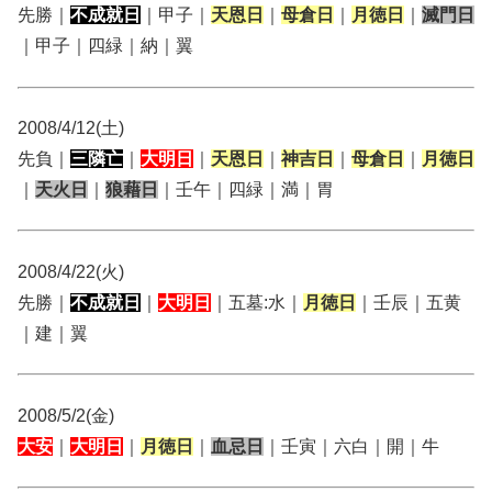
先勝｜
不成就日
｜甲子｜
天恩日
｜
母倉日
｜
月徳日
｜
滅門日
｜甲子｜四緑｜納｜翼
2008/4/12(土)
先負｜
三隣亡
｜
大明日
｜
天恩日
｜
神吉日
｜
母倉日
｜
月徳日
｜
天火日
｜
狼藉日
｜壬午｜四緑｜満｜胃
2008/4/22(火)
先勝｜
不成就日
｜
大明日
｜五墓:水｜
月徳日
｜壬辰｜五黄
｜建｜翼
2008/5/2(金)
大安
｜
大明日
｜
月徳日
｜
血忌日
｜壬寅｜六白｜開｜牛