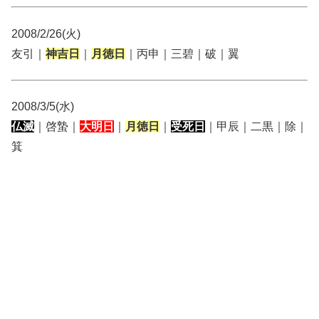
2008/2/26(火)
友引｜
神吉日
｜
月徳日
｜丙申｜三碧｜破｜翼
2008/3/5(水)
仏滅
｜啓蟄｜
大明日
｜
月徳日
｜
受死日
｜甲辰｜二黒｜除｜
箕