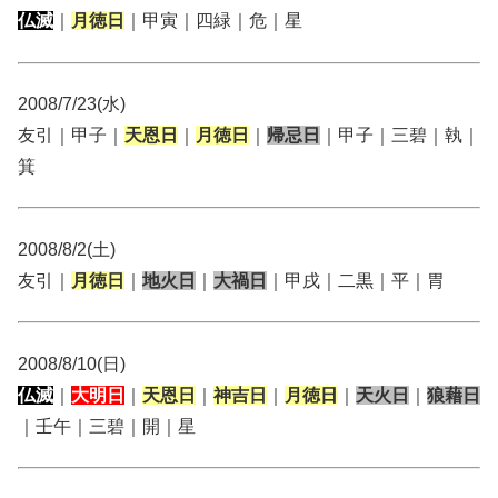
仏滅
｜
月徳日
｜甲寅｜四緑｜危｜星
2008/7/23(水)
友引｜甲子｜
天恩日
｜
月徳日
｜
帰忌日
｜甲子｜三碧｜執｜
箕
2008/8/2(土)
友引｜
月徳日
｜
地火日
｜
大禍日
｜甲戌｜二黒｜平｜胃
2008/8/10(日)
仏滅
｜
大明日
｜
天恩日
｜
神吉日
｜
月徳日
｜
天火日
｜
狼藉日
｜壬午｜三碧｜開｜星