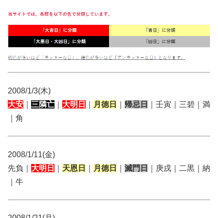
2008/1/3(木)
大安
｜
三隣亡
｜
大明日
｜
月徳日
｜
帰忌日
｜壬寅｜三碧｜満
｜角
2008/1/11(金)
先負｜
大明日
｜
天恩日
｜
月徳日
｜
滅門日
｜庚戌｜二黒｜納
｜牛
2008/1/21(月)