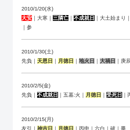
2010/1/20(水)
大安
｜大寒｜
三隣亡
｜
不成就日
｜大土始まり
｜参
2010/1/30(土)
先負｜
天恩日
｜
月徳日
｜
地火日
｜
大禍日
｜庚
2010/2/5(金)
先負｜
不成就日
｜五墓:火｜
月徳日
｜
受死日
｜
2010/2/15(月)
友引｜
神吉日
｜
月徳日
｜丙申｜六白｜破｜畢