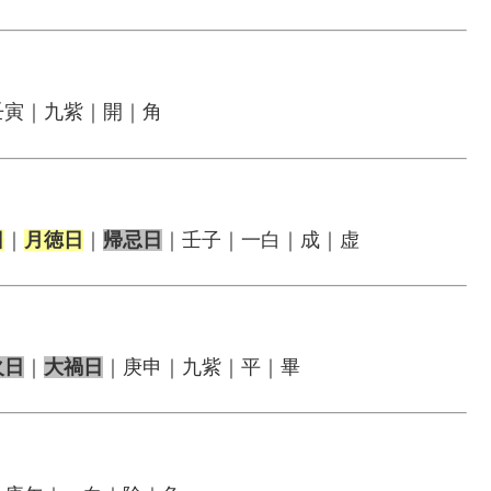
壬寅｜九紫｜開｜角
日
｜
月徳日
｜
帰忌日
｜壬子｜一白｜成｜虚
火日
｜
大禍日
｜庚申｜九紫｜平｜畢