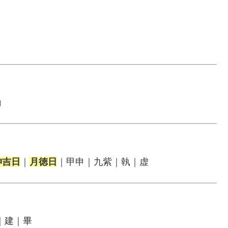
角
神吉日
｜
月徳日
｜甲申｜九紫｜執｜虚
｜建｜畢