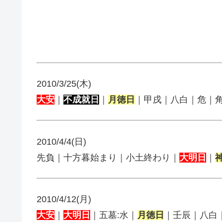
2010/3/25(木)
大安
｜
不成就日
｜
月徳日
｜甲戌｜八白｜危｜
2010/4/4(日)
先負｜十方暮始まり｜小土終わり｜
大明日
｜
2010/4/12(月)
大安
｜
大明日
｜五墓:水｜
月徳日
｜壬辰｜八白