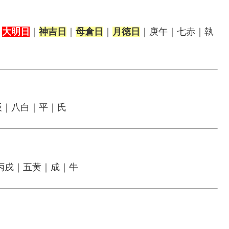
｜
大明日
｜
神吉日
｜
母倉日
｜
月徳日
｜庚午｜七赤｜執
辰｜八白｜平｜氏
丙戌｜五黄｜成｜牛