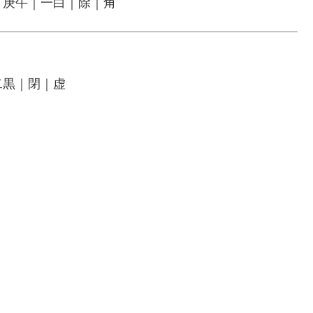
｜庚午｜一白｜除｜角
二黒｜閉｜虚