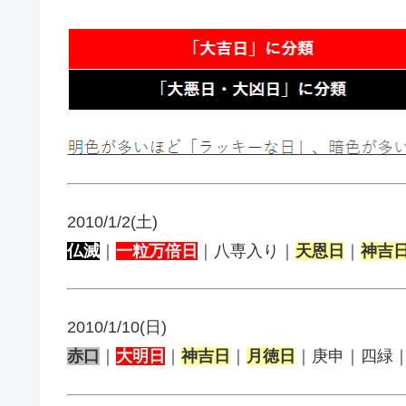
2010/1/2(土)
仏滅
｜
一粒万倍日
｜八専入り｜
天恩日
｜
神吉
2010/1/10(日)
赤口
｜
大明日
｜
神吉日
｜
月徳日
｜庚申｜四緑