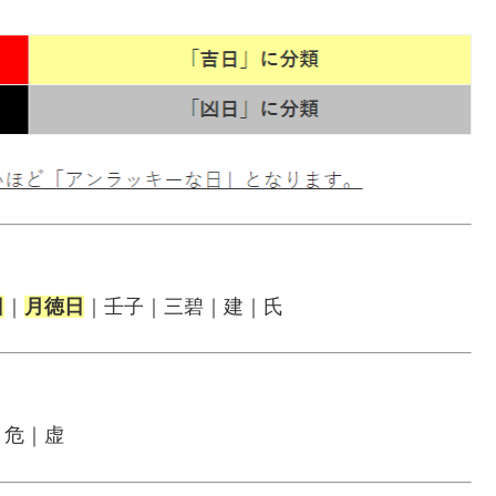
日
｜
月徳日
｜壬子｜三碧｜建｜氏
｜危｜虚