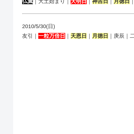
仏滅
｜大土始まり｜
大明日
｜
神吉日
｜
月徳日
2010/5/30(日)
友引｜
一粒万倍日
｜
天恩日
｜
月徳日
｜庚辰｜