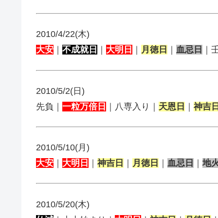
2010/4/22(木)
大安
｜
不成就日
｜
大明日
｜
月徳日
｜
血忌日
｜
2010/5/2(日)
先負｜
一粒万倍日
｜八専入り｜
天恩日
｜
神吉
2010/5/10(月)
大安
｜
大明日
｜
神吉日
｜
月徳日
｜
血忌日
｜
地
2010/5/20(木)