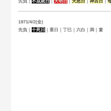
先負｜
不成就日
｜
大明日
｜
天恩日
｜
神吉日
｜
1971/4/2(金)
先負｜
十死日
｜重日｜丁巳｜六白｜満｜婁