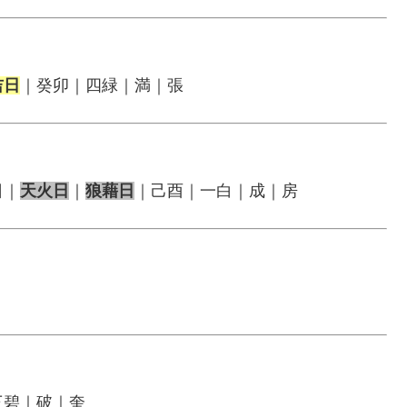
吉日
｜癸卯｜四緑｜満｜張
日｜
天火日
｜
狼藉日
｜己酉｜一白｜成｜房
三碧｜破｜奎