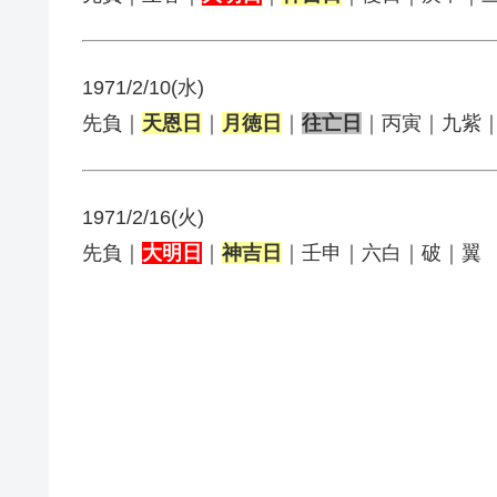
1971/2/10(水)
先負｜
天恩日
｜
月徳日
｜
往亡日
｜丙寅｜九紫
1971/2/16(火)
先負｜
大明日
｜
神吉日
｜壬申｜六白｜破｜翼