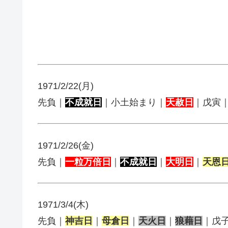
1971/2/22(月)
先負｜
不成就日
｜小土始まり｜
天赦日
｜戊寅
1971/2/26(金)
先負｜
一粒万倍日
｜
不成就日
｜
大明日
｜
天恩
1971/3/4(木)
先負｜
神吉日
｜
母倉日
｜
天火日
｜
狼藉日
｜戊