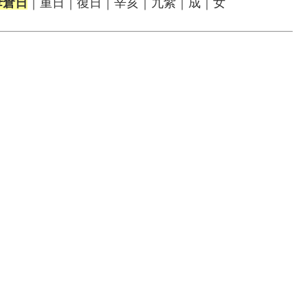
母倉日
｜重日｜復日｜辛亥｜九紫｜成｜女