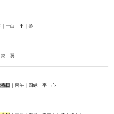
午｜一白｜平｜参
｜納｜翼
大禍日
｜丙午｜四緑｜平｜心