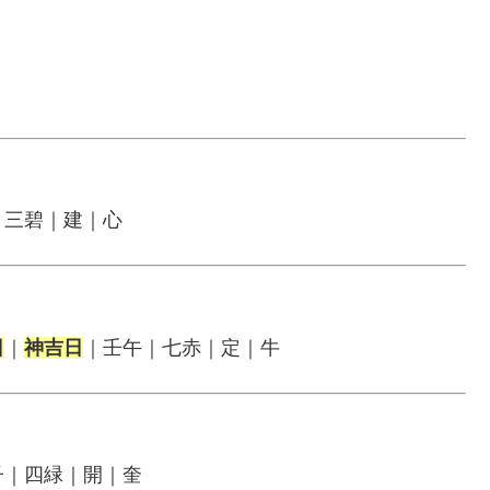
｜三碧｜建｜心
日
｜
神吉日
｜壬午｜七赤｜定｜牛
子｜四緑｜開｜奎