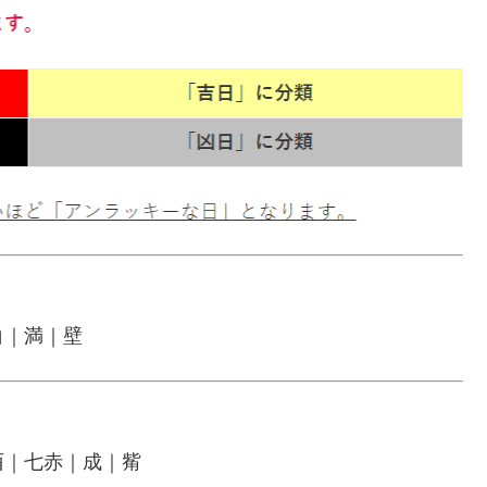
白｜満｜壁
酉｜七赤｜成｜觜