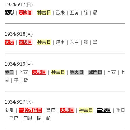
1934/6/17(日)
仏滅
｜
大明日
｜
神吉日
｜己未｜五黄｜除｜昴
1934/6/18(月)
大安
｜
大明日
｜
神吉日
｜庚申｜六白｜満｜畢
1934/6/19(火)
赤口
｜辛酉｜
大明日
｜
神吉日
｜
地火日
｜
滅門日
｜辛酉｜七
赤｜平｜觜
1934/6/27(水)
友引｜
一粒万倍日
｜己巳｜
大明日
｜
神吉日
｜
十死日
｜重日
｜己巳｜四緑｜閉｜軫