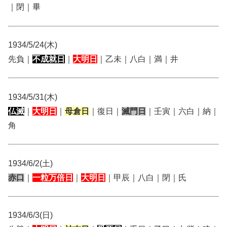
｜閉｜畢
1934/5/24(木)
先負｜
不成就日
｜
大明日
｜乙未｜八白｜満｜井
1934/5/31(木)
仏滅
｜
大明日
｜
母倉日
｜復日｜
滅門日
｜壬寅｜六白｜納｜
角
1934/6/2(土)
赤口
｜
一粒万倍日
｜
大明日
｜甲辰｜八白｜閉｜氏
1934/6/3(日)