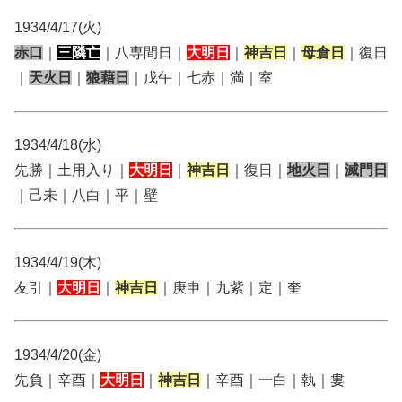
1934/4/17(火)
赤口
｜
三隣亡
｜八専間日｜
大明日
｜
神吉日
｜
母倉日
｜復日
｜
天火日
｜
狼藉日
｜戊午｜七赤｜満｜室
1934/4/18(水)
先勝｜土用入り｜
大明日
｜
神吉日
｜復日｜
地火日
｜
滅門日
｜己未｜八白｜平｜壁
1934/4/19(木)
友引｜
大明日
｜
神吉日
｜庚申｜九紫｜定｜奎
1934/4/20(金)
先負｜辛酉｜
大明日
｜
神吉日
｜辛酉｜一白｜執｜婁