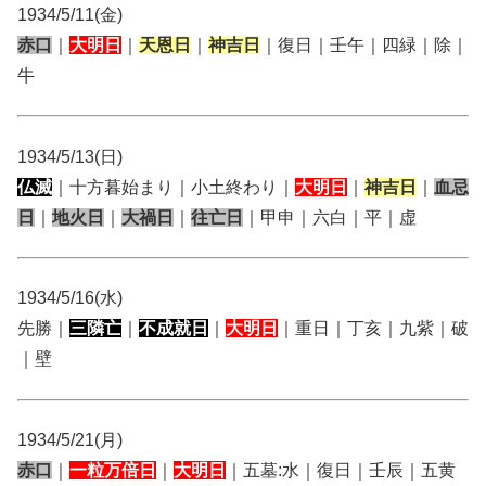
1934/5/11(金)
赤口
｜
大明日
｜
天恩日
｜
神吉日
｜復日｜壬午｜四緑｜除｜
牛
1934/5/13(日)
仏滅
｜十方暮始まり｜小土終わり｜
大明日
｜
神吉日
｜
血忌
日
｜
地火日
｜
大禍日
｜
往亡日
｜甲申｜六白｜平｜虚
1934/5/16(水)
先勝｜
三隣亡
｜
不成就日
｜
大明日
｜重日｜丁亥｜九紫｜破
｜壁
1934/5/21(月)
赤口
｜
一粒万倍日
｜
大明日
｜五墓:水｜復日｜壬辰｜五黄