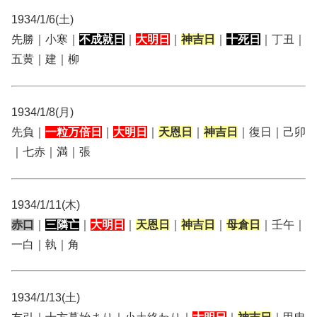
1934/1/6(土)
先勝｜小寒｜
不成就日
｜
大明日
｜
神吉日
｜
十死日
｜丁丑｜
五黄｜建｜柳
1934/1/8(月)
先負｜
一粒万倍日
｜
大明日
｜
天恩日
｜
神吉日
｜復日｜己卯
｜七赤｜満｜張
1934/1/11(木)
赤口
｜
三隣亡
｜
大明日
｜
天恩日
｜
神吉日
｜
母倉日
｜壬午｜
一白｜執｜角
1934/1/13(土)