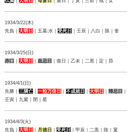
仏滅
｜
大明日
｜
母倉日
｜重日｜丁亥｜三碧｜成｜女
1934/3/22(木)
先負｜
大明日
｜五墓:水｜
受死日
｜壬辰｜八白｜除｜奎
1934/3/25(日)
赤口
｜
大明日
｜
血忌日
｜復日｜乙未｜二黒｜定｜昴
1934/4/1(日)
先勝｜
三隣亡
｜
一粒万倍日
｜
不成就日
｜
大明日
｜
帰忌日
｜
壬寅｜九紫｜閉｜星
1934/4/3(火)
先負｜
大明日
｜
月徳日
｜
受死日
｜甲辰｜二黒｜除｜翼