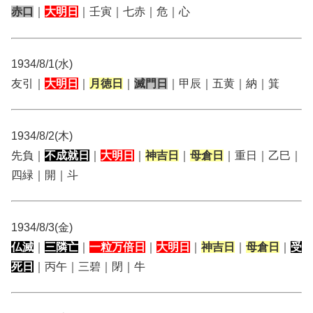
赤口
｜
大明日
｜壬寅｜七赤｜危｜心
1934/8/1(水)
友引｜
大明日
｜
月徳日
｜
滅門日
｜甲辰｜五黄｜納｜箕
1934/8/2(木)
先負｜
不成就日
｜
大明日
｜
神吉日
｜
母倉日
｜重日｜乙巳｜
四緑｜開｜斗
1934/8/3(金)
仏滅
｜
三隣亡
｜
一粒万倍日
｜
大明日
｜
神吉日
｜
母倉日
｜
受
死日
｜丙午｜三碧｜閉｜牛