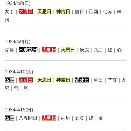
1934/4/8(日)
友引｜
大明日
｜
天恩日
｜
神吉日
｜復日｜己酉｜七赤｜執｜
房
1934/4/9(月)
先負｜
不成就日
｜
大明日
｜
天恩日
｜庚戌｜八白｜破｜心
1934/4/10(火)
仏滅
｜
大明日
｜
天恩日
｜
神吉日
｜
受死日
｜重日｜辛亥｜九
紫｜危｜尾
1934/4/15(日)
仏滅
｜八専間日｜
大明日
｜丙辰｜五黄｜建｜虚