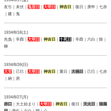
友引｜末伏｜
鬼宿日
｜
大明日
｜
神吉日
｜復日｜庚申｜七赤
｜建｜鬼
1934/8/18(土)
先負｜辛酉｜
大明日
｜
神吉日
｜
十死日
｜辛酉｜六白｜除｜
柳
1934/8/26(日)
大安
｜己巳｜
大明日
｜
神吉日
｜重日｜
大禍日
｜己巳｜七赤
｜納｜房
1934/8/27(月)
赤口
｜大土始まり｜
大明日
｜
神吉日
｜復日｜
天火日
｜
狼藉
日
｜庚午｜六白｜開｜心