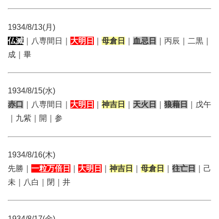
1934/8/13(月)
仏滅
｜八専間日｜
大明日
｜
母倉日
｜
血忌日
｜丙辰｜二黒｜
成｜畢
1934/8/15(水)
赤口
｜八専間日｜
大明日
｜
神吉日
｜
天火日
｜
狼藉日
｜戊午
｜九紫｜開｜参
1934/8/16(木)
先勝｜
一粒万倍日
｜
大明日
｜
神吉日
｜
母倉日
｜
往亡日
｜己
未｜八白｜閉｜井
1934/8/17(金)