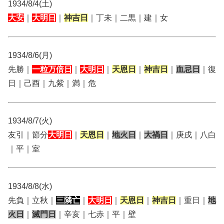
1934/8/4(土)
大安
｜
大明日
｜
神吉日
｜丁未｜二黒｜建｜女
1934/8/6(月)
先勝｜
一粒万倍日
｜
大明日
｜
天恩日
｜
神吉日
｜
血忌日
｜復
日｜己酉｜九紫｜満｜危
1934/8/7(火)
友引｜節分
大明日
｜
天恩日
｜
地火日
｜
大禍日
｜庚戌｜八白
｜平｜室
1934/8/8(水)
先負｜立秋｜
三隣亡
｜
大明日
｜
天恩日
｜
神吉日
｜重日｜
地
火日
｜
滅門日
｜辛亥｜七赤｜平｜壁