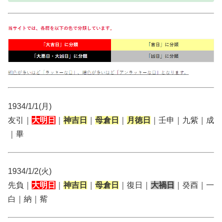
1934/1/1(月)
友引｜
大明日
｜
神吉日
｜
母倉日
｜
月徳日
｜壬申｜九紫｜成
｜畢
1934/1/2(火)
先負｜
大明日
｜
神吉日
｜
母倉日
｜復日｜
大禍日
｜癸酉｜一
白｜納｜觜