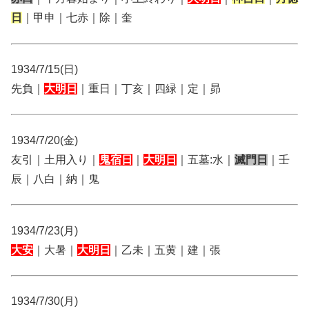
日
｜甲申｜七赤｜除｜奎
1934/7/15(日)
先負｜
大明日
｜重日｜丁亥｜四緑｜定｜昴
1934/7/20(金)
友引｜土用入り｜
鬼宿日
｜
大明日
｜五墓:水｜
滅門日
｜壬
辰｜八白｜納｜鬼
1934/7/23(月)
大安
｜大暑｜
大明日
｜乙未｜五黄｜建｜張
1934/7/30(月)