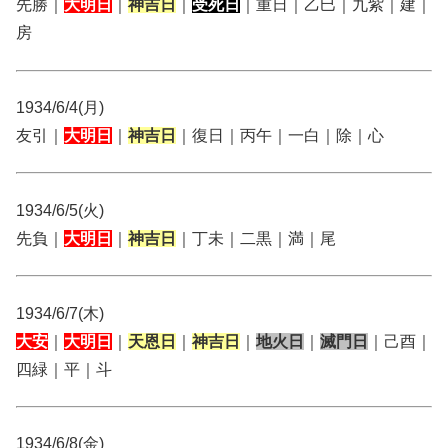
先勝｜
大明日
｜
神吉日
｜
受死日
｜重日｜乙巳｜九紫｜建｜
房
1934/6/4(月)
友引｜
大明日
｜
神吉日
｜復日｜丙午｜一白｜除｜心
1934/6/5(火)
先負｜
大明日
｜
神吉日
｜丁未｜二黒｜満｜尾
1934/6/7(木)
大安
｜
大明日
｜
天恩日
｜
神吉日
｜
地火日
｜
滅門日
｜己酉｜
四緑｜平｜斗
1934/6/8(金)