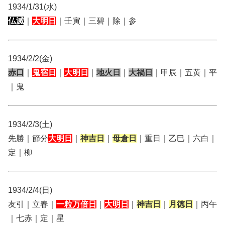
1934/1/31(水)
仏滅
｜
大明日
｜壬寅｜三碧｜除｜参
1934/2/2(金)
赤口
｜
鬼宿日
｜
大明日
｜
地火日
｜
大禍日
｜甲辰｜五黄｜平
｜鬼
1934/2/3(土)
先勝｜節分
大明日
｜
神吉日
｜
母倉日
｜重日｜乙巳｜六白｜
定｜柳
1934/2/4(日)
友引｜立春｜
一粒万倍日
｜
大明日
｜
神吉日
｜
月徳日
｜丙午
｜七赤｜定｜星