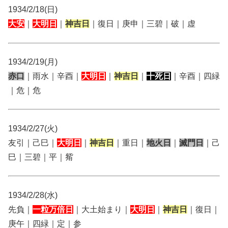
1934/2/18(日)
大安
｜
大明日
｜
神吉日
｜復日｜庚申｜三碧｜破｜虚
1934/2/19(月)
赤口
｜雨水｜辛酉｜
大明日
｜
神吉日
｜
十死日
｜辛酉｜四緑
｜危｜危
1934/2/27(火)
友引｜己巳｜
大明日
｜
神吉日
｜重日｜
地火日
｜
滅門日
｜己
巳｜三碧｜平｜觜
1934/2/28(水)
先負｜
一粒万倍日
｜大土始まり｜
大明日
｜
神吉日
｜復日｜
庚午｜四緑｜定｜参