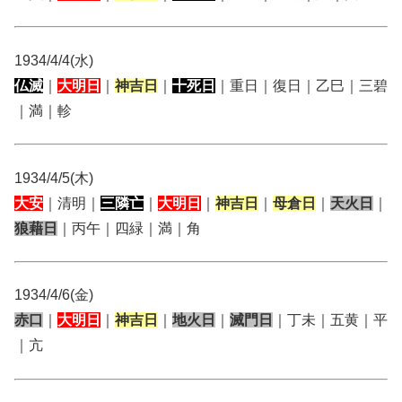
1934/4/4(水)
仏滅
｜
大明日
｜
神吉日
｜
十死日
｜重日｜復日｜乙巳｜三碧
｜満｜軫
1934/4/5(木)
大安
｜清明｜
三隣亡
｜
大明日
｜
神吉日
｜
母倉日
｜
天火日
｜
狼藉日
｜丙午｜四緑｜満｜角
1934/4/6(金)
赤口
｜
大明日
｜
神吉日
｜
地火日
｜
滅門日
｜丁未｜五黄｜平
｜亢