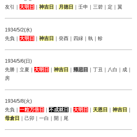
友引｜
大明日
｜
神吉日
｜
月徳日
｜壬申｜三碧｜定｜翼
1934/5/2(水)
先負｜
大明日
｜
神吉日
｜癸酉｜四緑｜執｜軫
1934/5/6(日)
先勝｜立夏｜
大明日
｜
神吉日
｜
帰忌日
｜丁丑｜八白｜成｜
房
1934/5/8(火)
先負｜
一粒万倍日
｜
不成就日
｜
大明日
｜
天恩日
｜
神吉日
｜
母倉日
｜己卯｜一白｜開｜尾