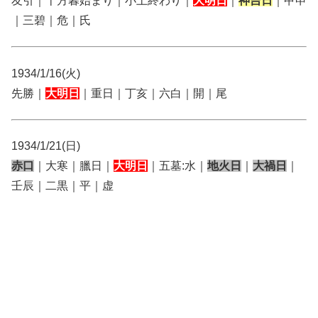
友引｜十方暮始まり｜小土終わり｜
大明日
｜
神吉日
｜甲申
｜三碧｜危｜氏
1934/1/16(火)
先勝｜
大明日
｜重日｜丁亥｜六白｜開｜尾
1934/1/21(日)
赤口
｜大寒｜臘日｜
大明日
｜五墓:水｜
地火日
｜
大禍日
｜
壬辰｜二黒｜平｜虚