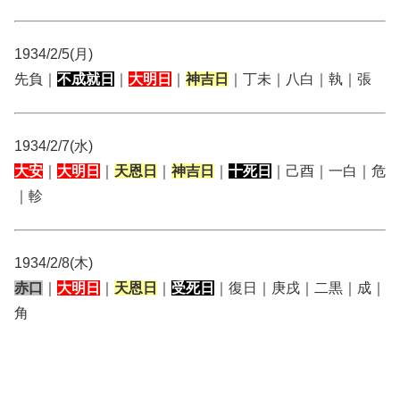
1934/2/5(月)
先負｜
不成就日
｜
大明日
｜
神吉日
｜丁未｜八白｜執｜張
1934/2/7(水)
大安
｜
大明日
｜
天恩日
｜
神吉日
｜
十死日
｜己酉｜一白｜危
｜軫
1934/2/8(木)
赤口
｜
大明日
｜
天恩日
｜
受死日
｜復日｜庚戌｜二黒｜成｜
角