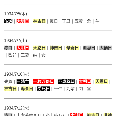
1934/7/5(木)
仏滅
｜
大明日
｜
神吉日
｜復日｜丁丑｜五黄｜危｜斗
1934/7/7(土)
赤口
｜
大明日
｜
天恩日
｜
神吉日
｜
母倉日
｜
血忌日
｜
大禍日
｜己卯｜三碧｜納｜女
1934/7/10(火)
先負｜
三隣亡
｜
一粒万倍日
｜
不成就日
｜
大明日
｜
天恩日
｜
神吉日
｜
母倉日
｜
受死日
｜壬午｜九紫｜閉｜室
1934/7/12(木)
赤口
｜十方暮始まり｜小土終わり｜
大明日
｜
神吉日
｜
月徳