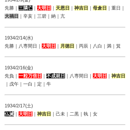
先勝｜
三隣亡
｜
大明日
｜
天恩日
｜
神吉日
｜
母倉日
｜重日｜
大禍日
｜辛亥｜三碧｜納｜亢
1934/2/14(水)
先勝｜八専間日｜
大明日
｜
月徳日
｜丙辰｜八白｜満｜箕
1934/2/16(金)
先負｜
一粒万倍日
｜
不成就日
｜八専間日｜
大明日
｜
神吉日
｜戊午｜一白｜定｜牛
1934/2/17(土)
仏滅
｜
大明日
｜
神吉日
｜己未｜二黒｜執｜女