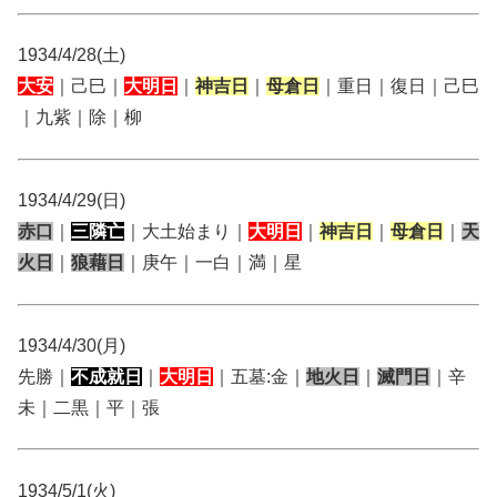
1934/4/28(土)
大安
｜己巳｜
大明日
｜
神吉日
｜
母倉日
｜重日｜復日｜己巳
｜九紫｜除｜柳
1934/4/29(日)
赤口
｜
三隣亡
｜大土始まり｜
大明日
｜
神吉日
｜
母倉日
｜
天
火日
｜
狼藉日
｜庚午｜一白｜満｜星
1934/4/30(月)
先勝｜
不成就日
｜
大明日
｜五墓:金｜
地火日
｜
滅門日
｜辛
未｜二黒｜平｜張
1934/5/1(火)