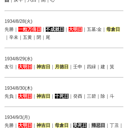
1934/8/28(火)
先勝｜
一粒万倍日
｜
不成就日
｜
大明日
｜五墓:金｜
母倉日
｜辛未｜五黄｜閉｜尾
1934/8/29(水)
友引｜
大明日
｜
神吉日
｜
月徳日
｜壬申｜四緑｜建｜箕
1934/8/30(木)
先負｜
大明日
｜
神吉日
｜
十死日
｜癸酉｜三碧｜除｜斗
1934/9/3(月)
先勝｜
大明日
｜
神吉日
｜
母倉日
｜
受死日
｜
帰忌日
｜丁丑｜