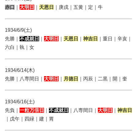
赤口
｜
大明日
｜
天恩日
｜庚戌｜五黄｜定｜牛
1934/6/9(土)
先勝｜
不成就日
｜
大明日
｜
天恩日
｜
神吉日
｜重日｜辛亥｜
六白｜執｜女
1934/6/14(木)
先勝｜八専間日｜
大明日
｜
月徳日
｜丙辰｜二黒｜開｜奎
1934/6/16(土)
先負｜
一粒万倍日
｜
不成就日
｜八専間日｜
大明日
｜
神吉日
｜戊午｜四緑｜建｜胃