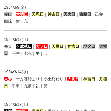
1934/3/9(金)
赤口
｜
大明日
｜
天恩日
｜
神吉日
｜
天火日
｜
狼藉日
｜己卯｜
四緑｜建｜亢
1934/3/12(月)
先負｜
不成就日
｜
大明日
｜
天恩日
｜
神吉日
｜
地火日
｜
大禍
日
｜壬午｜七赤｜平｜心
1934/3/14(水)
大安
｜十方暮始まり｜小土終わり｜
大明日
｜
神吉日
｜
月徳
日
｜甲申｜九紫｜執｜箕
1934/3/17(土)