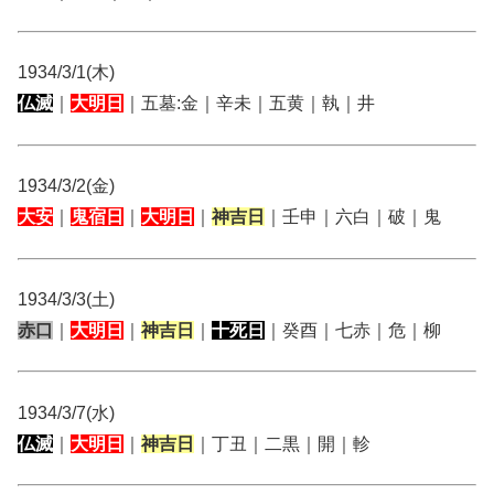
1934/3/1(木)
仏滅
｜
大明日
｜五墓:金｜辛未｜五黄｜執｜井
1934/3/2(金)
大安
｜
鬼宿日
｜
大明日
｜
神吉日
｜壬申｜六白｜破｜鬼
1934/3/3(土)
赤口
｜
大明日
｜
神吉日
｜
十死日
｜癸酉｜七赤｜危｜柳
1934/3/7(水)
仏滅
｜
大明日
｜
神吉日
｜丁丑｜二黒｜開｜軫