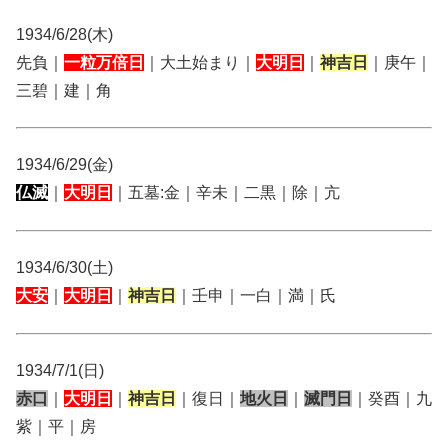
1934/6/28(木)
先負｜
一粒万倍日
｜大土始まり｜
大明日
｜
神吉日
｜庚午｜
三碧｜建｜角
1934/6/29(金)
仏滅
｜
大明日
｜五墓:金｜辛未｜二黒｜除｜亢
1934/6/30(土)
大安
｜
大明日
｜
神吉日
｜壬申｜一白｜満｜氏
1934/7/1(日)
赤口
｜
大明日
｜
神吉日
｜復日｜
地火日
｜
滅門日
｜癸酉｜九
紫｜平｜房