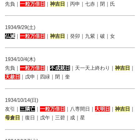
先負｜
一粒万倍日
｜
神吉日
｜丙申｜七赤｜閉｜氏
1934/9/29(土)
仏滅
｜
一粒万倍日
｜
神吉日
｜癸卯｜九紫｜破｜女
1934/10/4(木)
先負｜
一粒万倍日
｜
不成就日
｜天一天上終わり｜
神吉日
｜
天赦日
｜戊申｜四緑｜閉｜奎
1934/10/14(日)
友引｜
三隣亡
｜
一粒万倍日
｜八専間日｜
大明日
｜
神吉日
｜
母倉日
｜復日｜戊午｜三碧｜成｜星