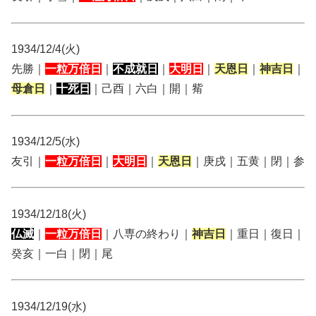
1934/12/4(火)
先勝｜
一粒万倍日
｜
不成就日
｜
大明日
｜
天恩日
｜
神吉日
｜
母倉日
｜
十死日
｜己酉｜六白｜開｜觜
1934/12/5(水)
友引｜
一粒万倍日
｜
大明日
｜
天恩日
｜庚戌｜五黄｜閉｜参
1934/12/18(火)
仏滅
｜
一粒万倍日
｜八専の終わり｜
神吉日
｜重日｜復日｜
癸亥｜一白｜閉｜尾
1934/12/19(水)