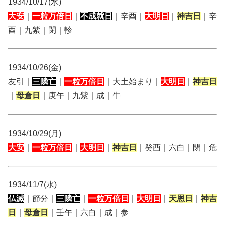
1934/10/17(水)
大安
｜
一粒万倍日
｜
不成就日
｜辛酉｜
大明日
｜
神吉日
｜辛
酉｜九紫｜閉｜軫
1934/10/26(金)
友引｜
三隣亡
｜
一粒万倍日
｜大土始まり｜
大明日
｜
神吉日
｜
母倉日
｜庚午｜九紫｜成｜牛
1934/10/29(月)
大安
｜
一粒万倍日
｜
大明日
｜
神吉日
｜癸酉｜六白｜閉｜危
1934/11/7(水)
仏滅
｜節分｜
三隣亡
｜
一粒万倍日
｜
大明日
｜
天恩日
｜
神吉
日
｜
母倉日
｜壬午｜六白｜成｜参