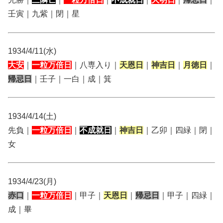
壬寅｜九紫｜閉｜星
1934/4/11(水)
大安
｜
一粒万倍日
｜八専入り｜
天恩日
｜
神吉日
｜
月徳日
｜
帰忌日
｜壬子｜一白｜成｜箕
1934/4/14(土)
先負｜
一粒万倍日
｜
不成就日
｜
神吉日
｜乙卯｜四緑｜閉｜
女
1934/4/23(月)
赤口
｜
一粒万倍日
｜甲子｜
天恩日
｜
帰忌日
｜甲子｜四緑｜
成｜畢