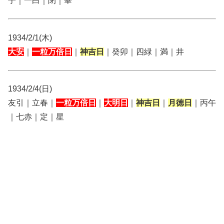
子｜一白｜閉｜畢
1934/2/1(木)
大安
｜
一粒万倍日
｜
神吉日
｜癸卯｜四緑｜満｜井
1934/2/4(日)
友引｜立春｜
一粒万倍日
｜
大明日
｜
神吉日
｜
月徳日
｜丙午
｜七赤｜定｜星