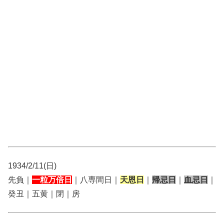
1934/2/11(日)
先負｜
一粒万倍日
｜八専間日｜
天恩日
｜
帰忌日
｜
血忌日
｜
癸丑｜五黄｜閉｜房