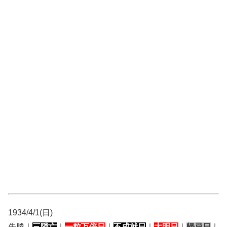
1934/4/1(日)
先勝｜
三隣亡
｜
一粒万倍日
｜
不成就日
｜
大明日
｜
帰忌日
｜