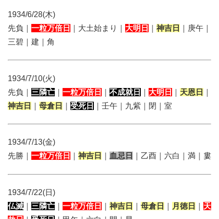
1934/6/28(木)
先負｜
一粒万倍日
｜大土始まり｜
大明日
｜
神吉日
｜庚午｜
三碧｜建｜角
1934/7/10(火)
先負｜
三隣亡
｜
一粒万倍日
｜
不成就日
｜
大明日
｜
天恩日
｜
神吉日
｜
母倉日
｜
受死日
｜壬午｜九紫｜閉｜室
1934/7/13(金)
先勝｜
一粒万倍日
｜
神吉日
｜
血忌日
｜乙酉｜六白｜満｜婁
1934/7/22(日)
仏滅
｜
三隣亡
｜
一粒万倍日
｜
神吉日
｜
母倉日
｜
月徳日
｜
天