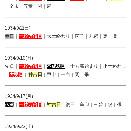
｜辛未｜五黄｜閉｜尾
1934/9/2(日)
赤口
｜
一粒万倍日
｜大土終わり｜丙子｜九紫｜定｜虚
1934/9/10(月)
先負｜
一粒万倍日
｜
不成就日
｜十方暮始まり｜小土終わり
｜
大明日
｜
神吉日
｜甲申｜一白｜閉｜畢
1934/9/17(月)
仏滅
｜
一粒万倍日
｜
神吉日
｜復日｜辛卯｜三碧｜破｜張
1934/9/22(土)