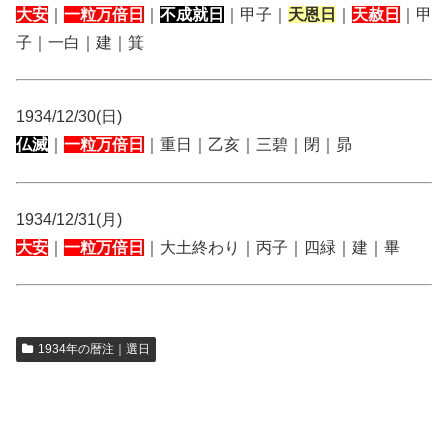
大安
｜
一粒万倍日
｜
不成就日
｜甲子｜
天恩日
｜
天赦日
｜甲
子｜一白｜建｜箕
1934/12/30(日)
仏滅
｜
一粒万倍日
｜重日｜乙亥｜三碧｜閉｜昴
1934/12/31(月)
大安
｜
一粒万倍日
｜大土終わり｜丙子｜四緑｜建｜畢
1934年の暦注｜選日