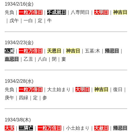
1934/2/16(金)
先負｜
一粒万倍日
｜
不成就日
｜八専間日｜
大明日
｜
神吉日
｜戊午｜一白｜定｜牛
1934/2/23(金)
仏滅
｜
一粒万倍日
｜
天恩日
｜
神吉日
｜五墓:木｜
帰忌日
｜
血忌日
｜乙丑｜八白｜閉｜婁
1934/2/28(水)
先負｜
一粒万倍日
｜大土始まり｜
大明日
｜
神吉日
｜復日｜
庚午｜四緑｜定｜参
1934/3/8(木)
大安
｜
三隣亡
｜
一粒万倍日
｜小土始まり｜
天赦日
｜
帰忌日