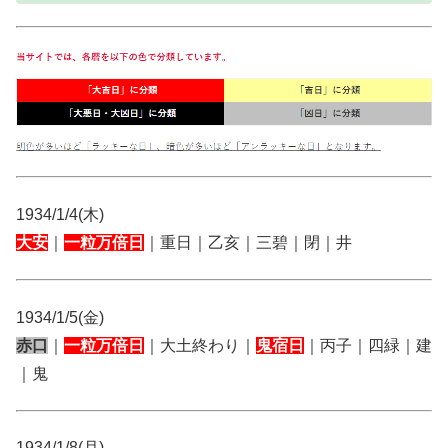
1934/1/4(木)
大安
｜
一粒万倍日
｜重日｜乙亥｜三碧｜閉｜井
1934/1/5(金)
赤口
｜
一粒万倍日
｜大土終わり｜
鬼宿日
｜丙子｜四緑｜建
｜鬼
1934/1/8(月)