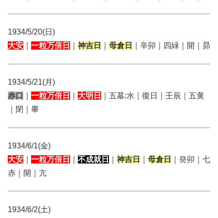
1934/5/20(日)
大安
｜
一粒万倍日
｜
神吉日
｜
母倉日
｜辛卯｜四緑｜開｜昴
1934/5/21(月)
赤口
｜
一粒万倍日
｜
大明日
｜五墓:水｜復日｜壬辰｜五黄
｜閉｜畢
1934/6/1(金)
大安
｜
一粒万倍日
｜
不成就日
｜
神吉日
｜
母倉日
｜癸卯｜七
赤｜開｜亢
1934/6/2(土)