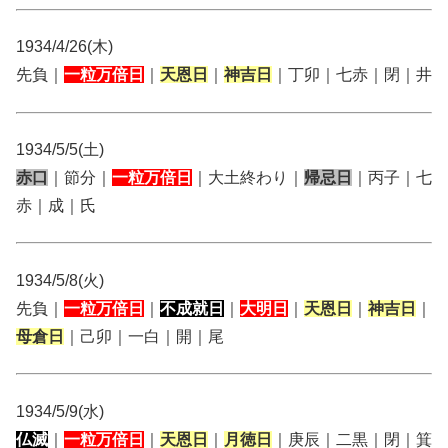
1934/4/26(木)
先負｜
一粒万倍日
｜
天恩日
｜
神吉日
｜丁卯｜七赤｜閉｜井
1934/5/5(土)
赤口
｜節分｜
一粒万倍日
｜大土終わり｜
帰忌日
｜丙子｜七
赤｜成｜氏
1934/5/8(火)
先負｜
一粒万倍日
｜
不成就日
｜
大明日
｜
天恩日
｜
神吉日
｜
母倉日
｜己卯｜一白｜開｜尾
1934/5/9(水)
仏滅
｜
一粒万倍日
｜
天恩日
｜
月徳日
｜庚辰｜二黒｜閉｜箕