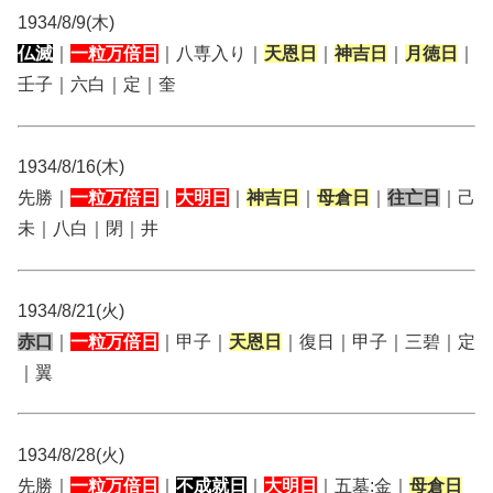
1934/8/9(木)
仏滅
｜
一粒万倍日
｜八専入り｜
天恩日
｜
神吉日
｜
月徳日
｜
壬子｜六白｜定｜奎
1934/8/16(木)
先勝｜
一粒万倍日
｜
大明日
｜
神吉日
｜
母倉日
｜
往亡日
｜己
未｜八白｜閉｜井
1934/8/21(火)
赤口
｜
一粒万倍日
｜甲子｜
天恩日
｜復日｜甲子｜三碧｜定
｜翼
1934/8/28(火)
先勝｜
一粒万倍日
｜
不成就日
｜
大明日
｜五墓:金｜
母倉日