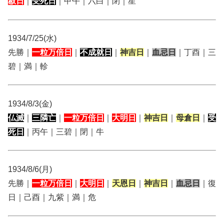
赦日
｜
受死日
｜甲午｜六白｜閉｜星
1934/7/25(水)
先勝｜
一粒万倍日
｜
不成就日
｜
神吉日
｜
血忌日
｜丁酉｜三
碧｜満｜軫
1934/8/3(金)
仏滅
｜
三隣亡
｜
一粒万倍日
｜
大明日
｜
神吉日
｜
母倉日
｜
受
死日
｜丙午｜三碧｜閉｜牛
1934/8/6(月)
先勝｜
一粒万倍日
｜
大明日
｜
天恩日
｜
神吉日
｜
血忌日
｜復
日｜己酉｜九紫｜満｜危