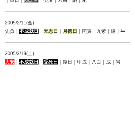
｜重日｜
大禍日
｜癸亥｜六白｜納｜尾
2005/2/11(金)
先負｜
不成就日
｜
天恩日
｜
月徳日
｜丙寅｜九紫｜建｜牛
2005/2/19(土)
大安
｜
不成就日
｜
受死日
｜復日｜甲戌｜八白｜成｜胃