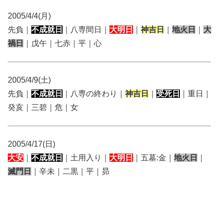
2005/4/4(月)
先負｜
不成就日
｜八専間日｜
大明日
｜
神吉日
｜
地火日
｜
大
禍日
｜戊午｜七赤｜平｜心
2005/4/9(土)
先負｜
不成就日
｜八専の終わり｜
神吉日
｜
受死日
｜重日｜
癸亥｜三碧｜危｜女
2005/4/17(日)
大安
｜
不成就日
｜土用入り｜
大明日
｜五墓:金｜
地火日
｜
滅門日
｜辛未｜二黒｜平｜昴