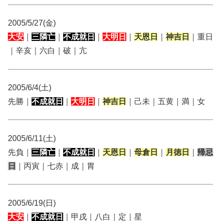
2005/5/27(金)
大安
｜
三隣亡
｜
不成就日
｜
大明日
｜
天恩日
｜
神吉日
｜重日
｜辛亥｜六白｜破｜亢
2005/6/4(土)
先勝｜
不成就日
｜
大明日
｜
神吉日
｜己未｜五黄｜満｜女
2005/6/11(土)
先負｜
三隣亡
｜
不成就日
｜
天恩日
｜
母倉日
｜
月徳日
｜
帰忌
日
｜丙寅｜七赤｜成｜胃
2005/6/19(日)
大安
｜
不成就日
｜甲戌｜八白｜定｜星