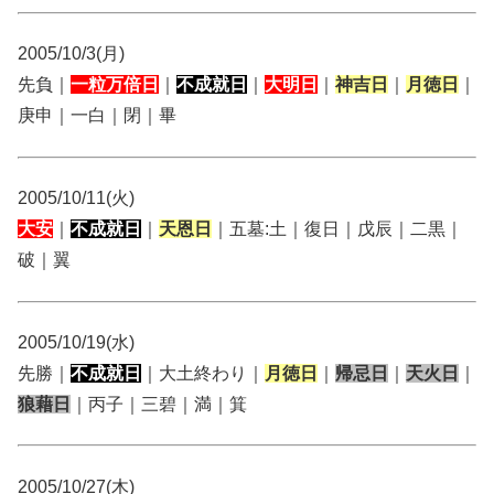
2005/10/3(月)
先負｜
一粒万倍日
｜
不成就日
｜
大明日
｜
神吉日
｜
月徳日
｜
庚申｜一白｜閉｜畢
2005/10/11(火)
大安
｜
不成就日
｜
天恩日
｜五墓:土｜復日｜戊辰｜二黒｜
破｜翼
2005/10/19(水)
先勝｜
不成就日
｜大土終わり｜
月徳日
｜
帰忌日
｜
天火日
｜
狼藉日
｜丙子｜三碧｜満｜箕
2005/10/27(木)