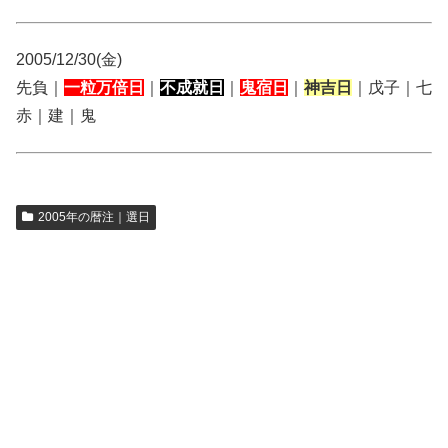
2005/12/30(金)
先負｜
一粒万倍日
｜
不成就日
｜
鬼宿日
｜
神吉日
｜戊子｜七
赤｜建｜鬼
2005年の暦注｜選日