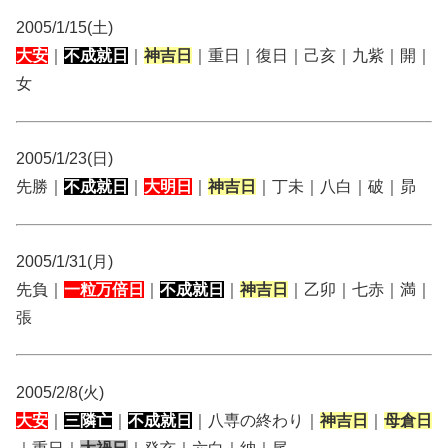
2005/1/15(土)
大安
｜
不成就日
｜
神吉日
｜重日｜復日｜己亥｜九紫｜開｜
女
2005/1/23(日)
先勝｜
不成就日
｜
大明日
｜
神吉日
｜丁未｜八白｜破｜昴
2005/1/31(月)
先負｜
一粒万倍日
｜
不成就日
｜
神吉日
｜乙卯｜七赤｜満｜
張
2005/2/8(火)
大安
｜
三隣亡
｜
不成就日
｜八専の終わり｜
神吉日
｜
母倉日