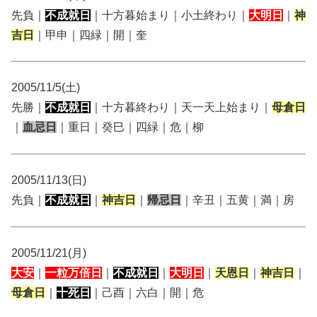
先負｜
不成就日
｜十方暮始まり｜小土終わり｜
大明日
｜
神
吉日
｜甲申｜四緑｜開｜奎
2005/11/5(土)
先勝｜
不成就日
｜十方暮終わり｜天一天上始まり｜
母倉日
｜
血忌日
｜重日｜癸巳｜四緑｜危｜柳
2005/11/13(日)
先負｜
不成就日
｜
神吉日
｜
帰忌日
｜辛丑｜五黄｜満｜房
2005/11/21(月)
大安
｜
一粒万倍日
｜
不成就日
｜
大明日
｜
天恩日
｜
神吉日
｜
母倉日
｜
十死日
｜己酉｜六白｜開｜危