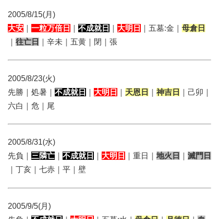
2005/8/15(月)
大安
｜
一粒万倍日
｜
不成就日
｜
大明日
｜五墓:金｜
母倉日
｜
往亡日
｜辛未｜五黄｜閉｜張
2005/8/23(火)
先勝｜処暑｜
不成就日
｜
大明日
｜
天恩日
｜
神吉日
｜己卯｜
六白｜危｜尾
2005/8/31(水)
先負｜
三隣亡
｜
不成就日
｜
大明日
｜重日｜
地火日
｜
滅門日
｜丁亥｜七赤｜平｜壁
2005/9/5(月)