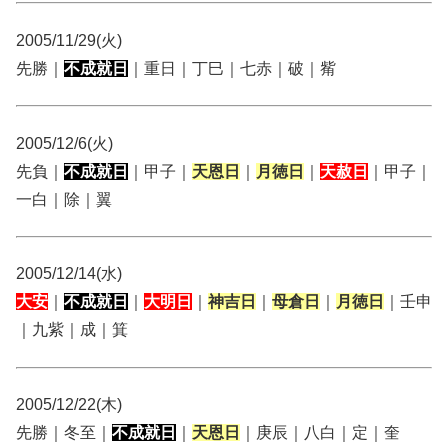
2005/11/29(火)
先勝｜
不成就日
｜重日｜丁巳｜七赤｜破｜觜
2005/12/6(火)
先負｜
不成就日
｜甲子｜
天恩日
｜
月徳日
｜
天赦日
｜甲子｜
一白｜除｜翼
2005/12/14(水)
大安
｜
不成就日
｜
大明日
｜
神吉日
｜
母倉日
｜
月徳日
｜壬申
｜九紫｜成｜箕
2005/12/22(木)
先勝｜冬至｜
不成就日
｜
天恩日
｜庚辰｜八白｜定｜奎