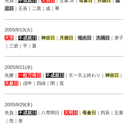
先負｜
不成就日
｜
大明日
｜五墓:水｜
母倉日
｜
月徳日
｜
血
忌日
｜壬辰｜二黒｜成｜畢
2005/9/13(火)
大安
｜
不成就日
｜
神吉日
｜
月徳日
｜
地火日
｜
大禍日
｜庚子
｜三碧｜平｜翼
2005/9/21(水)
先勝｜
一粒万倍日
｜
不成就日
｜天一天上終わり｜
神吉日
｜
天赦日
｜戊申｜四緑｜閉｜箕
2005/9/29(木)
先負｜
不成就日
｜八専間日｜
大明日
｜
母倉日
｜丙辰｜五黄
｜危｜奎