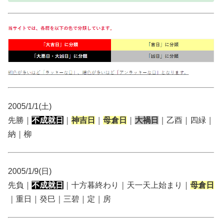
2005/1/1(土)
先勝｜
不成就日
｜
神吉日
｜
母倉日
｜
大禍日
｜乙酉｜四緑｜
納｜柳
2005/1/9(日)
先負｜
不成就日
｜十方暮終わり｜天一天上始まり｜
母倉日
｜重日｜癸巳｜三碧｜定｜房