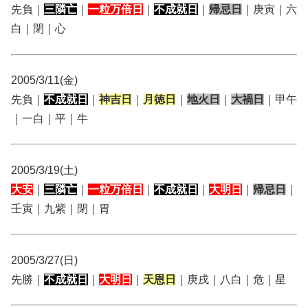
先負｜
三隣亡
｜
一粒万倍日
｜
不成就日
｜
帰忌日
｜庚寅｜六
白｜閉｜心
2005/3/11(金)
先負｜
不成就日
｜
神吉日
｜
月徳日
｜
地火日
｜
大禍日
｜甲午
｜一白｜平｜牛
2005/3/19(土)
大安
｜
三隣亡
｜
一粒万倍日
｜
不成就日
｜
大明日
｜
帰忌日
｜
壬寅｜九紫｜閉｜胃
2005/3/27(日)
先勝｜
不成就日
｜
大明日
｜
天恩日
｜庚戌｜八白｜危｜星