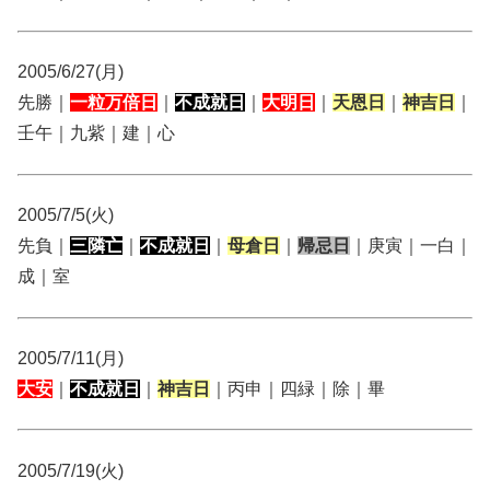
2005/6/27(月)
先勝｜
一粒万倍日
｜
不成就日
｜
大明日
｜
天恩日
｜
神吉日
｜
壬午｜九紫｜建｜心
2005/7/5(火)
先負｜
三隣亡
｜
不成就日
｜
母倉日
｜
帰忌日
｜庚寅｜一白｜
成｜室
2005/7/11(月)
大安
｜
不成就日
｜
神吉日
｜丙申｜四緑｜除｜畢
2005/7/19(火)