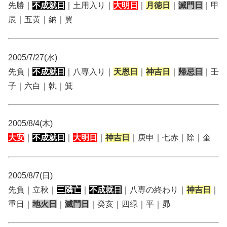
先勝｜
不成就日
｜土用入り｜
大明日
｜
月徳日
｜
滅門日
｜甲
辰｜五黄｜納｜翼
2005/7/27(水)
先負｜
不成就日
｜八専入り｜
天恩日
｜
神吉日
｜
帰忌日
｜壬
子｜六白｜執｜箕
2005/8/4(木)
大安
｜
不成就日
｜
大明日
｜
神吉日
｜庚申｜七赤｜除｜奎
2005/8/7(日)
先負｜立秋｜
三隣亡
｜
不成就日
｜八専の終わり｜
神吉日
｜
重日｜
地火日
｜
滅門日
｜癸亥｜四緑｜平｜昴