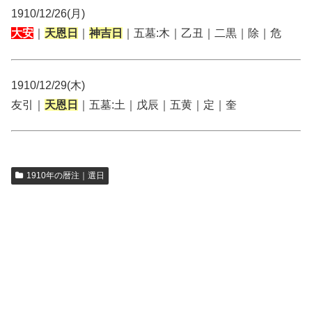
1910/12/26(月)
大安
｜
天恩日
｜
神吉日
｜五墓:木｜乙丑｜二黒｜除｜危
1910/12/29(木)
友引｜
天恩日
｜五墓:土｜戊辰｜五黄｜定｜奎
1910年の暦注｜選日