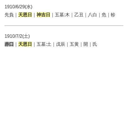
1910/6/29(水)
先負｜
天恩日
｜
神吉日
｜五墓:木｜乙丑｜八白｜危｜軫
1910/7/2(土)
赤口
｜
天恩日
｜五墓:土｜戊辰｜五黄｜開｜氏