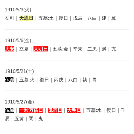
1910/5/3(火)
友引｜
天恩日
｜五墓:土｜復日｜戊辰｜八白｜建｜翼
1910/5/6(金)
大安
｜立夏｜
大明日
｜五墓:金｜辛未｜二黒｜満｜亢
1910/5/21(土)
仏滅
｜五墓:火｜復日｜丙戌｜八白｜執｜胃
1910/5/27(金)
仏滅
｜
一粒万倍日
｜
鬼宿日
｜
大明日
｜五墓:水｜復日｜壬
辰｜五黄｜閉｜鬼