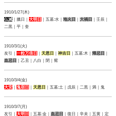
1910/1/27(木)
仏滅
｜臘日｜
大明日
｜五墓:水｜
地火日
｜
大禍日
｜壬辰｜
二黒｜平｜奎
1910/3/1(火)
友引｜
一粒万倍日
｜
天恩日
｜
神吉日
｜五墓:木｜
帰忌日
｜
血忌日
｜乙丑｜八白｜閉｜觜
1910/3/4(金)
大安
｜
鬼宿日
｜
天恩日
｜五墓:土｜戊辰｜二黒｜満｜鬼
1910/3/7(月)
友引｜
大明日
｜五墓:金｜
血忌日
｜復日｜辛未｜五黄｜定