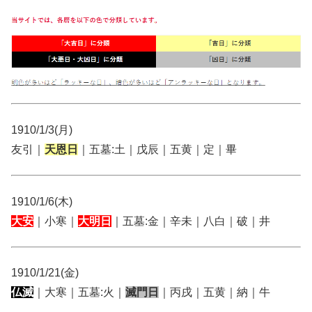
1910/1/3(月)
友引｜
天恩日
｜五墓:土｜戊辰｜五黄｜定｜畢
1910/1/6(木)
大安
｜小寒｜
大明日
｜五墓:金｜辛未｜八白｜破｜井
1910/1/21(金)
仏滅
｜大寒｜五墓:火｜
滅門日
｜丙戌｜五黄｜納｜牛