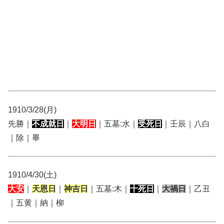
1910/3/28(月)
先勝｜
不成就日
｜
大明日
｜五墓:水｜
受死日
｜壬辰｜八白
｜除｜畢
1910/4/30(土)
大安
｜
天恩日
｜
神吉日
｜五墓:木｜
十死日
｜
大禍日
｜乙丑
｜五黄｜納｜柳