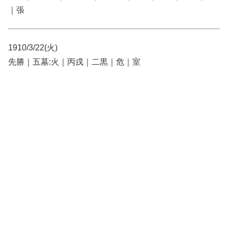
｜張
1910/3/22(火)
先勝｜五墓:火｜丙戌｜二黒｜危｜室