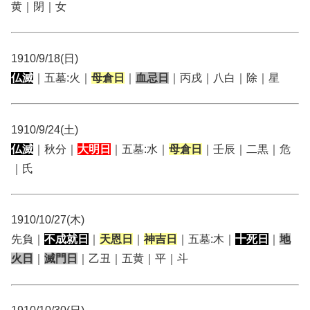
黄｜閉｜女
1910/9/18(日)
仏滅
｜五墓:火｜
母倉日
｜
血忌日
｜丙戌｜八白｜除｜星
1910/9/24(土)
仏滅
｜秋分｜
大明日
｜五墓:水｜
母倉日
｜壬辰｜二黒｜危
｜氏
1910/10/27(木)
先負｜
不成就日
｜
天恩日
｜
神吉日
｜五墓:木｜
十死日
｜
地
火日
｜
滅門日
｜乙丑｜五黄｜平｜斗