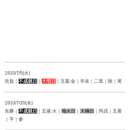
1910/7/5(火)
先負｜
不成就日
｜
大明日
｜五墓:金｜辛未｜二黒｜除｜尾
1910/7/20(水)
先勝｜
不成就日
｜五墓:火｜
地火日
｜
大禍日
｜丙戌｜五黄
｜平｜参