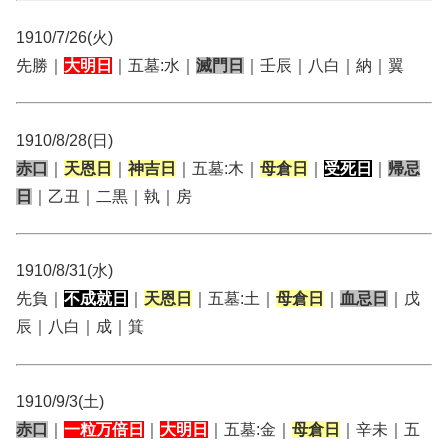
1910/7/26(火)
先勝｜
大明日
｜五墓:水｜
滅門日
｜壬辰｜八白｜納｜翼
1910/8/28(日)
赤口
｜
天恩日
｜
神吉日
｜五墓:木｜
母倉日
｜
受死日
｜
帰忌
日
｜乙丑｜二黒｜執｜房
1910/8/31(水)
先負｜
不成就日
｜
天恩日
｜五墓:土｜
母倉日
｜
血忌日
｜戊
辰｜八白｜成｜箕
1910/9/3(土)
赤口
｜
一粒万倍日
｜
大明日
｜五墓:金｜
母倉日
｜辛未｜五