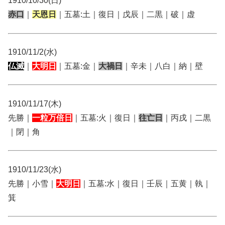
1910/10/30(日)
赤口
｜
天恩日
｜五墓:土｜復日｜戊辰｜二黒｜破｜虚
1910/11/2(水)
仏滅
｜
大明日
｜五墓:金｜
大禍日
｜辛未｜八白｜納｜壁
1910/11/17(木)
先勝｜
一粒万倍日
｜五墓:火｜復日｜
往亡日
｜丙戌｜二黒
｜閉｜角
1910/11/23(水)
先勝｜小雪｜
大明日
｜五墓:水｜復日｜壬辰｜五黄｜執｜
箕