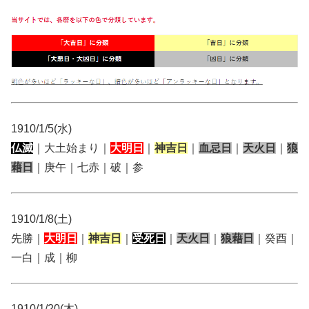
1910/1/5(水)
仏滅
｜大土始まり｜
大明日
｜
神吉日
｜
血忌日
｜
天火日
｜
狼
藉日
｜庚午｜七赤｜破｜参
1910/1/8(土)
先勝｜
大明日
｜
神吉日
｜
受死日
｜
天火日
｜
狼藉日
｜癸酉｜
一白｜成｜柳
1910/1/20(木)