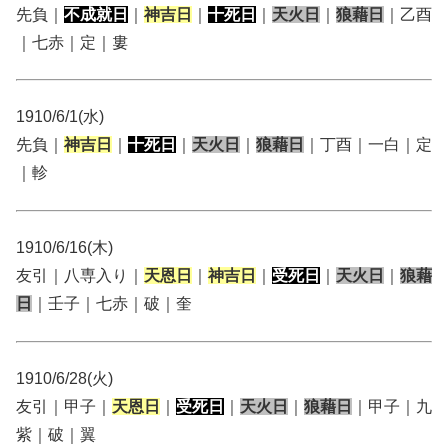
先負｜
不成就日
｜
神吉日
｜
十死日
｜
天火日
｜
狼藉日
｜乙酉
｜七赤｜定｜婁
1910/6/1(水)
先負｜
神吉日
｜
十死日
｜
天火日
｜
狼藉日
｜丁酉｜一白｜定
｜軫
1910/6/16(木)
友引｜八専入り｜
天恩日
｜
神吉日
｜
受死日
｜
天火日
｜
狼藉
日
｜壬子｜七赤｜破｜奎
1910/6/28(火)
友引｜甲子｜
天恩日
｜
受死日
｜
天火日
｜
狼藉日
｜甲子｜九
紫｜破｜翼