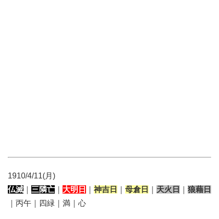
1910/4/11(月)
仏滅
｜
三隣亡
｜
大明日
｜
神吉日
｜
母倉日
｜
天火日
｜
狼藉日
｜丙午｜四緑｜満｜心