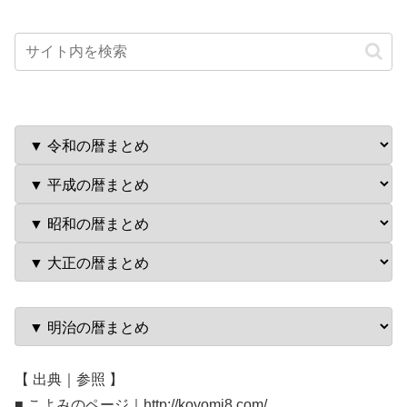
【 出典｜参照 】
■ こよみのページ｜http://koyomi8.com/