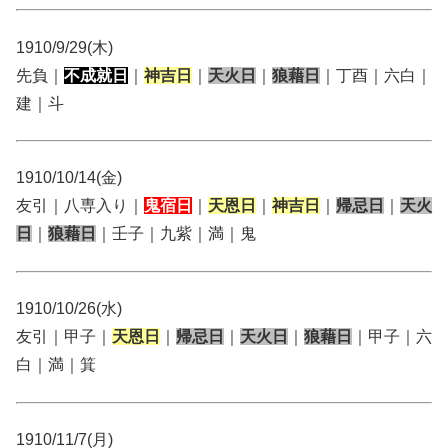
1910/9/29(木)
先負｜
不成就日
｜
神吉日
｜
天火日
｜
狼藉日
｜丁酉｜六白｜
建｜斗
1910/10/14(金)
友引｜八専入り｜
鬼宿日
｜
天恩日
｜
神吉日
｜
帰忌日
｜
天火
日
｜
狼藉日
｜壬子｜九紫｜満｜鬼
1910/10/26(水)
友引｜甲子｜
天恩日
｜
帰忌日
｜
天火日
｜
狼藉日
｜甲子｜六
白｜満｜箕
1910/11/7(月)