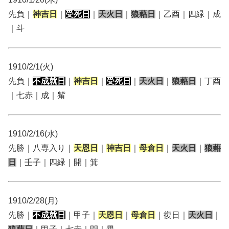
先負｜
神吉日
｜
受死日
｜
天火日
｜
狼藉日
｜乙酉｜四緑｜成
｜斗
1910/2/1(火)
先負｜
不成就日
｜
神吉日
｜
受死日
｜
天火日
｜
狼藉日
｜丁酉
｜七赤｜成｜觜
1910/2/16(水)
先勝｜八専入り｜
天恩日
｜
神吉日
｜
母倉日
｜
天火日
｜
狼藉
日
｜壬子｜四緑｜開｜箕
1910/2/28(月)
先勝｜
不成就日
｜甲子｜
天恩日
｜
母倉日
｜復日｜
天火日
｜