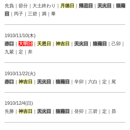
先負｜節分｜大土終わり｜
月徳日
｜
帰忌日
｜
天火日
｜
狼藉
日
｜丙子｜三碧｜満｜畢
1910/11/10(木)
赤口
｜
大明日
｜
天恩日
｜
神吉日
｜
天火日
｜
狼藉日
｜己卯｜
九紫｜定｜井
1910/11/22(火)
赤口
｜
神吉日
｜
天火日
｜
狼藉日
｜辛卯｜六白｜定｜尾
1910/12/4(日)
先勝｜
神吉日
｜
天火日
｜
狼藉日
｜癸卯｜三碧｜定｜昴