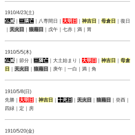
1910/4/23(土)
仏滅
｜
三隣亡
｜八専間日｜
大明日
｜
神吉日
｜
母倉日
｜復日
｜
天火日
｜
狼藉日
｜戊午｜七赤｜満｜胃
1910/5/5(木)
仏滅
｜節分｜
三隣亡
｜大土始まり｜
大明日
｜
神吉日
｜
母倉
日
｜
天火日
｜
狼藉日
｜庚午｜一白｜満｜角
1910/5/8(日)
先勝｜
大明日
｜
神吉日
｜
十死日
｜
天火日
｜
狼藉日
｜癸酉｜
四緑｜定｜房
1910/5/20(金)