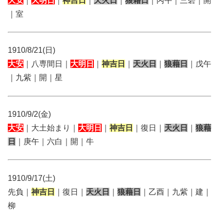
大安
｜
大明日
｜
神吉日
｜
天火日
｜
狼藉日
｜丙午｜三碧｜開
｜室
1910/8/21(日)
大安
｜八専間日｜
大明日
｜
神吉日
｜
天火日
｜
狼藉日
｜戊午
｜九紫｜開｜星
1910/9/2(金)
大安
｜大土始まり｜
大明日
｜
神吉日
｜復日｜
天火日
｜
狼藉
日
｜庚午｜六白｜開｜牛
1910/9/17(土)
先負｜
神吉日
｜復日｜
天火日
｜
狼藉日
｜乙酉｜九紫｜建｜
柳