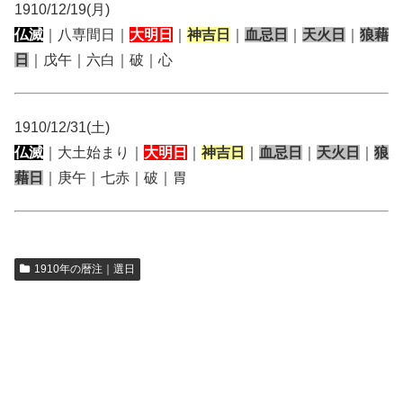
1910/12/19(月)
仏滅
｜八専間日｜
大明日
｜
神吉日
｜
血忌日
｜
天火日
｜
狼藉
日
｜戊午｜六白｜破｜心
1910/12/31(土)
仏滅
｜大土始まり｜
大明日
｜
神吉日
｜
血忌日
｜
天火日
｜
狼
藉日
｜庚午｜七赤｜破｜胃
1910年の暦注｜選日