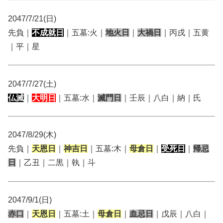
2047/7/21(日)
先負｜
不成就日
｜五墓:火｜
地火日
｜
大禍日
｜丙戌｜五黄
｜平｜星
2047/7/27(土)
仏滅
｜
大明日
｜五墓:水｜
滅門日
｜壬辰｜八白｜納｜氏
2047/8/29(木)
先負｜
天恩日
｜
神吉日
｜五墓:木｜
母倉日
｜
受死日
｜
帰忌
日
｜乙丑｜二黒｜執｜斗
2047/9/1(日)
赤口
｜
天恩日
｜五墓:土｜
母倉日
｜
血忌日
｜戊辰｜八白｜