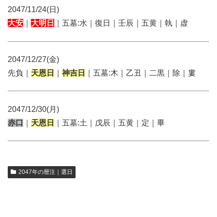
2047/11/24(日)
大安
｜
大明日
｜五墓:水｜復日｜壬辰｜五黄｜執｜虚
2047/12/27(金)
先負｜
天恩日
｜
神吉日
｜五墓:木｜乙丑｜二黒｜除｜婁
2047/12/30(月)
赤口
｜
天恩日
｜五墓:土｜戊辰｜五黄｜定｜畢
2047年の暦注｜選日