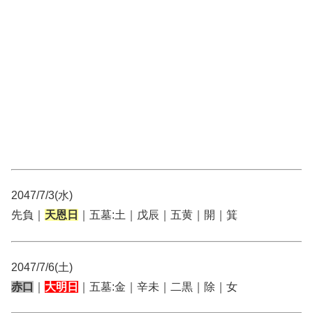
2047/7/3(水)
先負｜
天恩日
｜五墓:土｜戊辰｜五黄｜開｜箕
2047/7/6(土)
赤口
｜
大明日
｜五墓:金｜辛未｜二黒｜除｜女