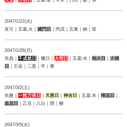
2047/1/22(火)
友引｜五墓:火｜
滅門日
｜丙戌｜五黄｜納｜室
2047/1/28(月)
先負｜
不成就日
｜臘日｜
大明日
｜五墓:水｜
地火日
｜
大禍
日
｜壬辰｜二黒｜平｜畢
2047/3/2(土)
先勝｜
一粒万倍日
｜
天恩日
｜
神吉日
｜五墓:木｜
帰忌日
｜
血忌日
｜乙丑｜八白｜閉｜柳
2047/3/5(火)