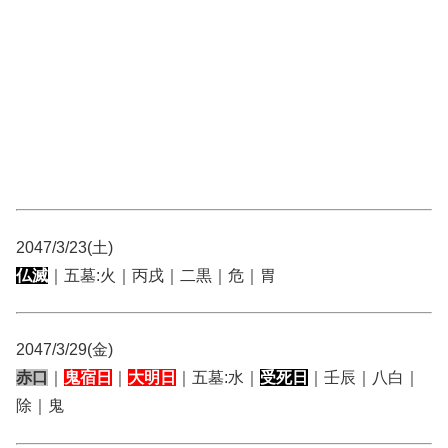
2047/3/23(土)
仏滅
｜五墓:火｜丙戌｜二黒｜危｜胃
2047/3/29(金)
赤口
｜
鬼宿日
｜
大明日
｜五墓:水｜
受死日
｜壬辰｜八白｜
除｜鬼