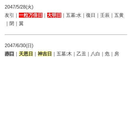
2047/5/28(火)
友引｜
一粒万倍日
｜
大明日
｜五墓:水｜復日｜壬辰｜五黄
｜閉｜翼
2047/6/30(日)
赤口
｜
天恩日
｜
神吉日
｜五墓:木｜乙丑｜八白｜危｜房