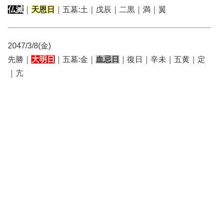
仏滅
｜
天恩日
｜五墓:土｜戊辰｜二黒｜満｜翼
2047/3/8(金)
先勝｜
大明日
｜五墓:金｜
血忌日
｜復日｜辛未｜五黄｜定
｜亢