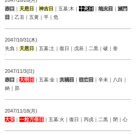
2047/10/28(月)
赤口
｜
天恩日
｜
神吉日
｜五墓:木｜
十死日
｜
地火日
｜
滅門
日
｜乙丑｜五黄｜平｜危
2047/10/31(木)
先負｜
天恩日
｜五墓:土｜復日｜戊辰｜二黒｜破｜奎
2047/11/3(日)
赤口
｜
大明日
｜五墓:金｜
大禍日
｜
往亡日
｜辛未｜八白｜
納｜昴
2047/11/18(月)
大安
｜
一粒万倍日
｜五墓:火｜復日｜丙戌｜二黒｜閉｜心