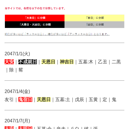
2047/1/1(火)
大安
｜
不成就日
｜
天恩日
｜
神吉日
｜五墓:木｜乙丑｜二黒
｜除｜觜
2047/1/4(金)
友引｜
鬼宿日
｜
天恩日
｜五墓:土｜戊辰｜五黄｜定｜鬼
2047/1/7(月)
大安
｜
大明日
｜五墓:金｜辛未｜八白｜破｜張