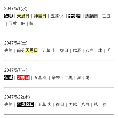
2047/5/1(水)
仏滅
｜
天恩日
｜
神吉日
｜五墓:木｜
十死日
｜
大禍日
｜乙丑
｜五黄｜納｜軫
2047/5/4(土)
先勝｜節分
天恩日
｜五墓:土｜復日｜戊辰｜八白｜建｜氏
2047/5/7(火)
仏滅
｜
大明日
｜五墓:金｜辛未｜二黒｜満｜尾
2047/5/22(水)
先勝｜
不成就日
｜五墓:火｜復日｜丙戌｜八白｜執｜参