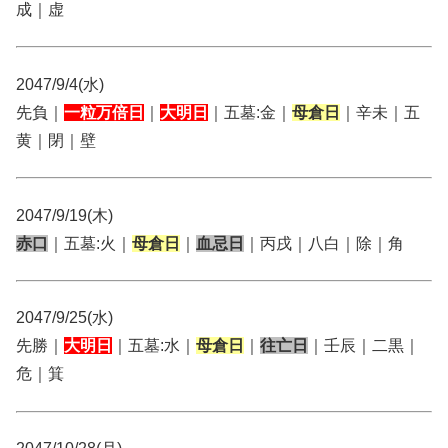
成｜虚
2047/9/4(水)
先負｜
一粒万倍日
｜
大明日
｜五墓:金｜
母倉日
｜辛未｜五
黄｜閉｜壁
2047/9/19(木)
赤口
｜五墓:火｜
母倉日
｜
血忌日
｜丙戌｜八白｜除｜角
2047/9/25(水)
先勝｜
大明日
｜五墓:水｜
母倉日
｜
往亡日
｜壬辰｜二黒｜
危｜箕