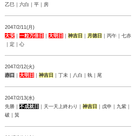
乙巳｜六白｜平｜房
2047/2/11(月)
大安
｜
一粒万倍日
｜
大明日
｜
神吉日
｜
月徳日
｜丙午｜七赤
｜定｜心
2047/2/12(火)
赤口
｜
大明日
｜
神吉日
｜丁未｜八白｜執｜尾
2047/2/13(水)
先勝｜
不成就日
｜天一天上終わり｜
神吉日
｜戊申｜九紫｜
破｜箕