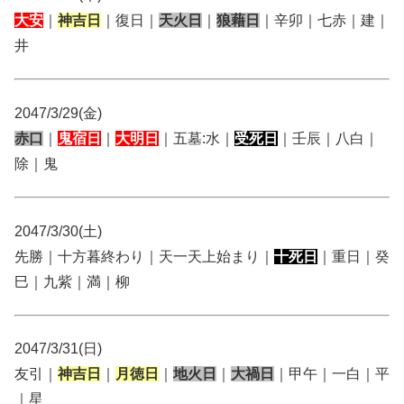
大安
｜
神吉日
｜復日｜
天火日
｜
狼藉日
｜辛卯｜七赤｜建｜
井
2047/3/29(金)
赤口
｜
鬼宿日
｜
大明日
｜五墓:水｜
受死日
｜壬辰｜八白｜
除｜鬼
2047/3/30(土)
先勝｜十方暮終わり｜天一天上始まり｜
十死日
｜重日｜癸
巳｜九紫｜満｜柳
2047/3/31(日)
友引｜
神吉日
｜
月徳日
｜
地火日
｜
大禍日
｜甲午｜一白｜平
｜星