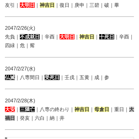
友引｜
大明日
｜
神吉日
｜復日｜庚申｜三碧｜破｜畢
2047/2/26(火)
先負｜
不成就日
｜辛酉｜
大明日
｜
神吉日
｜
十死日
｜辛酉｜
四緑｜危｜觜
2047/2/27(水)
仏滅
｜八専間日｜
受死日
｜壬戌｜五黄｜成｜参
2047/2/28(木)
大安
｜
三隣亡
｜八専の終わり｜
神吉日
｜
母倉日
｜重日｜
大
禍日
｜癸亥｜六白｜納｜井