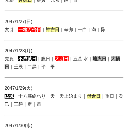
先勝｜
月徳日
｜庚寅｜九紫｜除｜胃
2047/1/27(日)
友引｜
一粒万倍日
｜
神吉日
｜辛卯｜一白｜満｜昴
2047/1/28(月)
先負｜
不成就日
｜臘日｜
大明日
｜五墓:水｜
地火日
｜
大禍
日
｜壬辰｜二黒｜平｜畢
2047/1/29(火)
仏滅
｜十方暮終わり｜天一天上始まり｜
母倉日
｜重日｜癸
巳｜三碧｜定｜觜
2047/1/30(水)