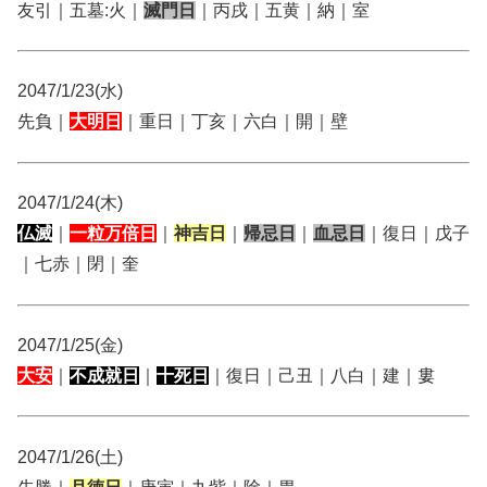
友引｜五墓:火｜
滅門日
｜丙戌｜五黄｜納｜室
2047/1/23(水)
先負｜
大明日
｜重日｜丁亥｜六白｜開｜壁
2047/1/24(木)
仏滅
｜
一粒万倍日
｜
神吉日
｜
帰忌日
｜
血忌日
｜復日｜戊子
｜七赤｜閉｜奎
2047/1/25(金)
大安
｜
不成就日
｜
十死日
｜復日｜己丑｜八白｜建｜婁
2047/1/26(土)