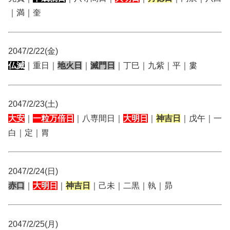
｜満｜奎
2047/2/22(金)
仏滅
｜重日｜
地火日
｜
滅門日
｜丁巳｜九紫｜平｜婁
2047/2/23(土)
大安
｜
一粒万倍日
｜八専間日｜
大明日
｜
神吉日
｜戊午｜一
白｜定｜胃
2047/2/24(日)
赤口
｜
大明日
｜
神吉日
｜己未｜二黒｜執｜昴
2047/2/25(月)