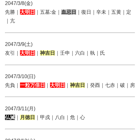
2047/3/8(金)
先勝｜
大明日
｜五墓:金｜
血忌日
｜復日｜辛未｜五黄｜定
｜亢
2047/3/9(土)
友引｜
大明日
｜
神吉日
｜壬申｜六白｜執｜氏
2047/3/10(日)
先負｜
一粒万倍日
｜
大明日
｜
神吉日
｜癸酉｜七赤｜破｜房
2047/3/11(月)
仏滅
｜
月徳日
｜甲戌｜八白｜危｜心