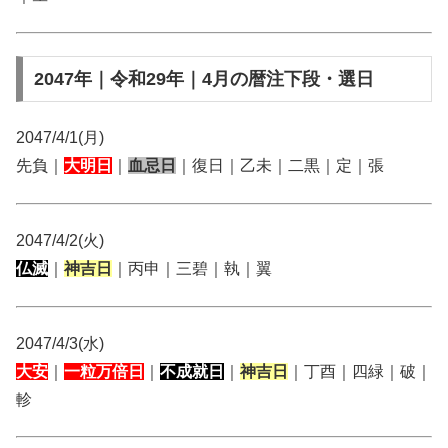
2047年｜令和29年｜4月の暦注下段・選日
2047/4/1(月)
先負｜
大明日
｜
血忌日
｜復日｜乙未｜二黒｜定｜張
2047/4/2(火)
仏滅
｜
神吉日
｜丙申｜三碧｜執｜翼
2047/4/3(水)
大安
｜
一粒万倍日
｜
不成就日
｜
神吉日
｜丁酉｜四緑｜破｜
軫