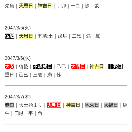
先負｜
天恩日
｜
神吉日
｜丁卯｜一白｜除｜張
2047/3/5(火)
仏滅
｜
天恩日
｜五墓:土｜戊辰｜二黒｜満｜翼
2047/3/6(水)
大安
｜啓蟄｜
不成就日
｜己巳｜
大明日
｜
神吉日
｜
十死日
｜
重日｜己巳｜三碧｜満｜軫
2047/3/7(木)
赤口
｜大土始まり｜
大明日
｜
神吉日
｜
地火日
｜
大禍日
｜庚
午｜四緑｜平｜角