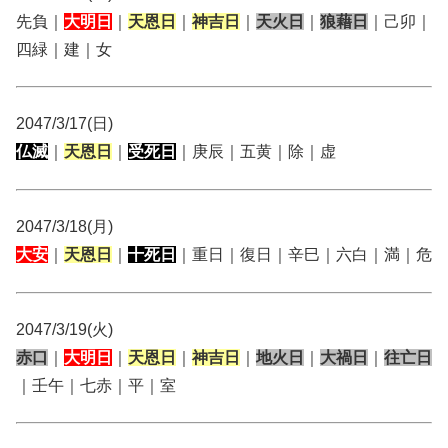
先負｜
大明日
｜
天恩日
｜
神吉日
｜
天火日
｜
狼藉日
｜己卯｜
四緑｜建｜女
2047/3/17(日)
仏滅
｜
天恩日
｜
受死日
｜庚辰｜五黄｜除｜虚
2047/3/18(月)
大安
｜
天恩日
｜
十死日
｜重日｜復日｜辛巳｜六白｜満｜危
2047/3/19(火)
赤口
｜
大明日
｜
天恩日
｜
神吉日
｜
地火日
｜
大禍日
｜
往亡日
｜壬午｜七赤｜平｜室