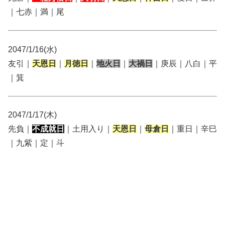
｜七赤｜満｜尾
2047/1/16(水)
友引｜
天恩日
｜
月徳日
｜
地火日
｜
大禍日
｜庚辰｜八白｜平
｜箕
2047/1/17(木)
先負｜
不成就日
｜土用入り｜
天恩日
｜
母倉日
｜重日｜辛巳
｜九紫｜定｜斗