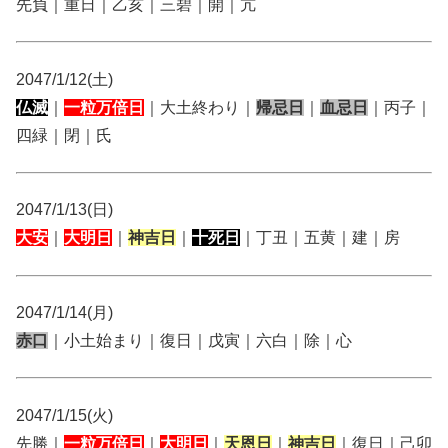
先負｜重日｜乙亥｜三碧｜開｜亢
2047/1/12(土)
仏滅
｜
一粒万倍日
｜大土終わり｜
帰忌日
｜
血忌日
｜丙子｜
四緑｜閉｜氏
2047/1/13(日)
大安
｜
大明日
｜
神吉日
｜
十死日
｜丁丑｜五黄｜建｜房
2047/1/14(月)
赤口
｜小土始まり｜復日｜戊寅｜六白｜除｜心
2047/1/15(火)
先勝｜
一粒万倍日
｜
大明日
｜
天恩日
｜
神吉日
｜復日｜己卯