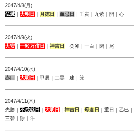
2047/4/8(月)
仏滅
｜
大明日
｜
月徳日
｜
血忌日
｜壬寅｜九紫｜開｜心
2047/4/9(火)
大安
｜
一粒万倍日
｜
神吉日
｜癸卯｜一白｜閉｜尾
2047/4/10(水)
赤口
｜
大明日
｜甲辰｜二黒｜建｜箕
2047/4/11(木)
先勝｜
不成就日
｜
大明日
｜
神吉日
｜
母倉日
｜重日｜乙巳｜
三碧｜除｜斗