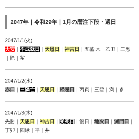
2047年｜令和29年｜1月の暦注下段・選日
2047/1/1(火)
大安
｜
不成就日
｜
天恩日
｜
神吉日
｜五墓:木｜乙丑｜二黒
｜除｜觜
2047/1/2(水)
赤口
｜
三隣亡
｜
天恩日
｜
帰忌日
｜丙寅｜三碧｜満｜参
2047/1/3(木)
先勝｜
天恩日
｜
神吉日
｜
受死日
｜復日｜
地火日
｜
滅門日
｜
丁卯｜四緑｜平｜井