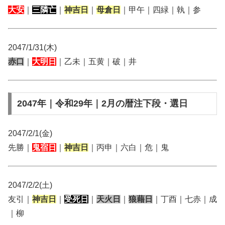
大安
｜
三隣亡
｜
神吉日
｜
母倉日
｜甲午｜四緑｜執｜参
2047/1/31(木)
赤口
｜
大明日
｜乙未｜五黄｜破｜井
2047年｜令和29年｜2月の暦注下段・選日
2047/2/1(金)
先勝｜
鬼宿日
｜
神吉日
｜丙申｜六白｜危｜鬼
2047/2/2(土)
友引｜
神吉日
｜
受死日
｜
天火日
｜
狼藉日
｜丁酉｜七赤｜成
｜柳