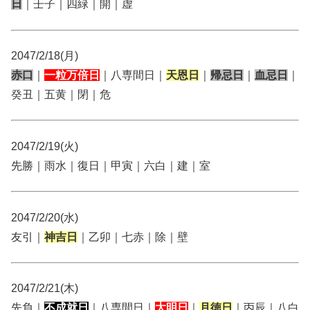
日
｜壬子｜四緑｜開｜虚
2047/2/18(月)
赤口
｜
一粒万倍日
｜八専間日｜
天恩日
｜
帰忌日
｜
血忌日
｜
癸丑｜五黄｜閉｜危
2047/2/19(火)
先勝｜雨水｜復日｜甲寅｜六白｜建｜室
2047/2/20(水)
友引｜
神吉日
｜乙卯｜七赤｜除｜壁
2047/2/21(木)
先負｜
不成就日
｜八専間日｜
大明日
｜
月徳日
｜丙辰｜八白