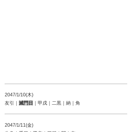
2047/1/10(木)
友引｜
滅門日
｜甲戌｜二黒｜納｜角
2047/1/11(金)