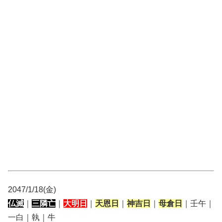
2047/1/18(金)
仏滅
｜
三隣亡
｜
大明日
｜
天恩日
｜
神吉日
｜
母倉日
｜壬午｜
一白｜執｜牛