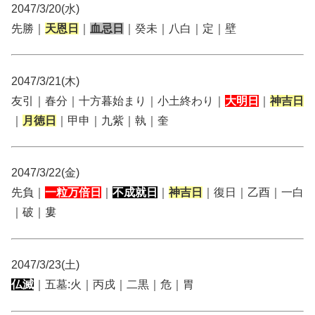
2047/3/20(水)
先勝｜
天恩日
｜
血忌日
｜癸未｜八白｜定｜壁
2047/3/21(木)
友引｜春分｜十方暮始まり｜小土終わり｜
大明日
｜
神吉日
｜
月徳日
｜甲申｜九紫｜執｜奎
2047/3/22(金)
先負｜
一粒万倍日
｜
不成就日
｜
神吉日
｜復日｜乙酉｜一白
｜破｜婁
2047/3/23(土)
仏滅
｜五墓:火｜丙戌｜二黒｜危｜胃