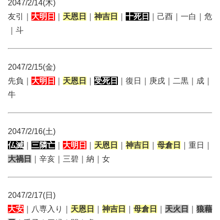
2047/2/14(木)
友引｜
大明日
｜
天恩日
｜
神吉日
｜
十死日
｜己酉｜一白｜危
｜斗
2047/2/15(金)
先負｜
大明日
｜
天恩日
｜
受死日
｜復日｜庚戌｜二黒｜成｜
牛
2047/2/16(土)
仏滅
｜
三隣亡
｜
大明日
｜
天恩日
｜
神吉日
｜
母倉日
｜重日｜
大禍日
｜辛亥｜三碧｜納｜女
2047/2/17(日)
大安
｜八専入り｜
天恩日
｜
神吉日
｜
母倉日
｜
天火日
｜
狼藉