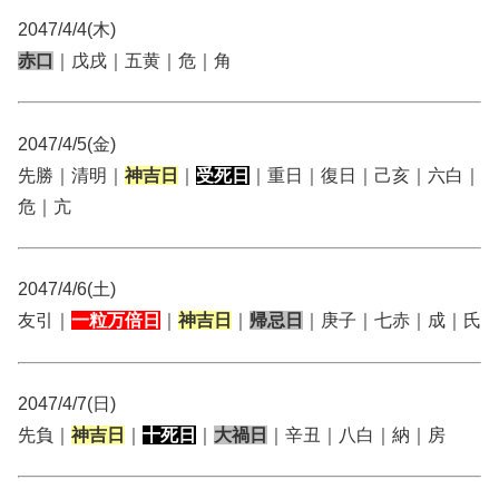
2047/4/4(木)
赤口
｜戊戌｜五黄｜危｜角
2047/4/5(金)
先勝｜清明｜
神吉日
｜
受死日
｜重日｜復日｜己亥｜六白｜
危｜亢
2047/4/6(土)
友引｜
一粒万倍日
｜
神吉日
｜
帰忌日
｜庚子｜七赤｜成｜氏
2047/4/7(日)
先負｜
神吉日
｜
十死日
｜
大禍日
｜辛丑｜八白｜納｜房