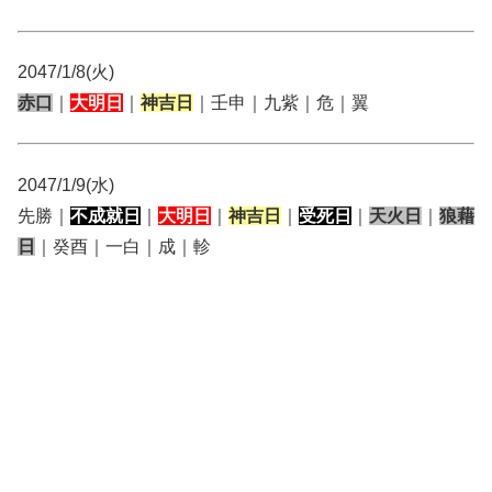
2047/1/8(火)
赤口
｜
大明日
｜
神吉日
｜壬申｜九紫｜危｜翼
2047/1/9(水)
先勝｜
不成就日
｜
大明日
｜
神吉日
｜
受死日
｜
天火日
｜
狼藉
日
｜癸酉｜一白｜成｜軫