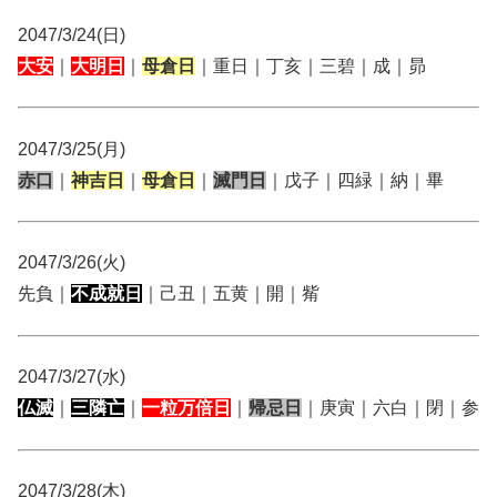
2047/3/24(日)
大安
｜
大明日
｜
母倉日
｜重日｜丁亥｜三碧｜成｜昴
2047/3/25(月)
赤口
｜
神吉日
｜
母倉日
｜
滅門日
｜戊子｜四緑｜納｜畢
2047/3/26(火)
先負｜
不成就日
｜己丑｜五黄｜開｜觜
2047/3/27(水)
仏滅
｜
三隣亡
｜
一粒万倍日
｜
帰忌日
｜庚寅｜六白｜閉｜参
2047/3/28(木)