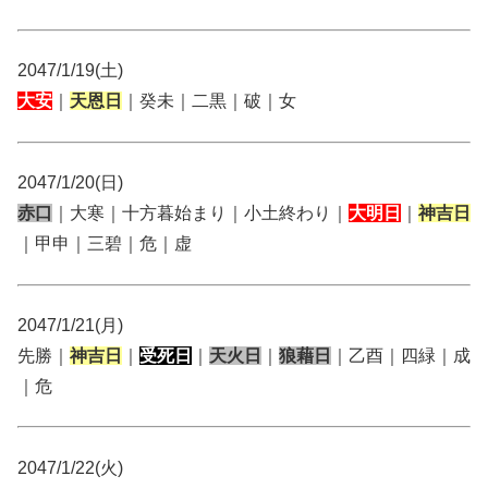
2047/1/19(土)
大安
｜
天恩日
｜癸未｜二黒｜破｜女
2047/1/20(日)
赤口
｜大寒｜十方暮始まり｜小土終わり｜
大明日
｜
神吉日
｜甲申｜三碧｜危｜虚
2047/1/21(月)
先勝｜
神吉日
｜
受死日
｜
天火日
｜
狼藉日
｜乙酉｜四緑｜成
｜危
2047/1/22(火)