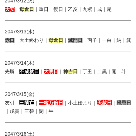
2047/3/12(火)
大安
｜
母倉日
｜重日｜復日｜乙亥｜九紫｜成｜尾
2047/3/13(水)
赤口
｜大土終わり｜
母倉日
｜
滅門日
｜丙子｜一白｜納｜箕
2047/3/14(木)
先勝｜
不成就日
｜
大明日
｜
神吉日
｜丁丑｜二黒｜開｜斗
2047/3/15(金)
友引｜
三隣亡
｜
一粒万倍日
｜小土始まり｜
天赦日
｜
帰忌日
｜戊寅｜三碧｜閉｜牛
2047/3/16(土)