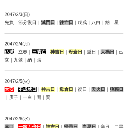
2047/2/3(日)
先負｜節分復日｜
滅門日
｜
往亡日
｜戊戌｜八白｜納｜星
2047/2/4(月)
仏滅
｜立春｜
三隣亡
｜
神吉日
｜
母倉日
｜重日｜
大禍日
｜己
亥｜九紫｜納｜張
2047/2/5(火)
大安
｜
不成就日
｜
神吉日
｜
母倉日
｜復日｜
天火日
｜
狼藉日
｜庚子｜一白｜開｜翼
2047/2/6(水)
赤口
｜
一粒万倍日
｜
神吉日
｜
帰忌日
｜
血忌日
｜辛丑｜二黒