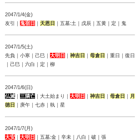
2047/1/4(金)
友引｜
鬼宿日
｜
天恩日
｜五墓:土｜戊辰｜五黄｜定｜鬼
2047/1/5(土)
先負｜小寒｜己巳｜
大明日
｜
神吉日
｜
母倉日
｜重日｜復日
｜己巳｜六白｜定｜柳
2047/1/6(日)
仏滅
｜
三隣亡
｜大土始まり｜
大明日
｜
神吉日
｜
母倉日
｜
月
徳日
｜庚午｜七赤｜執｜星
2047/1/7(月)
大安
｜
大明日
｜五墓:金｜辛未｜八白｜破｜張