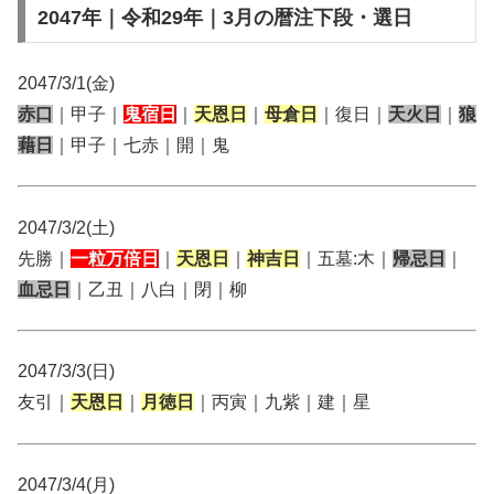
2047年｜令和29年｜3月の暦注下段・選日
2047/3/1(金)
赤口
｜甲子｜
鬼宿日
｜
天恩日
｜
母倉日
｜復日｜
天火日
｜
狼
藉日
｜甲子｜七赤｜開｜鬼
2047/3/2(土)
先勝｜
一粒万倍日
｜
天恩日
｜
神吉日
｜五墓:木｜
帰忌日
｜
血忌日
｜乙丑｜八白｜閉｜柳
2047/3/3(日)
友引｜
天恩日
｜
月徳日
｜丙寅｜九紫｜建｜星
2047/3/4(月)