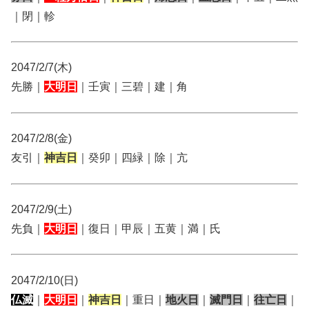
｜閉｜軫
2047/2/7(木)
先勝｜
大明日
｜壬寅｜三碧｜建｜角
2047/2/8(金)
友引｜
神吉日
｜癸卯｜四緑｜除｜亢
2047/2/9(土)
先負｜
大明日
｜復日｜甲辰｜五黄｜満｜氏
2047/2/10(日)
仏滅
｜
大明日
｜
神吉日
｜重日｜
地火日
｜
滅門日
｜
往亡日
｜