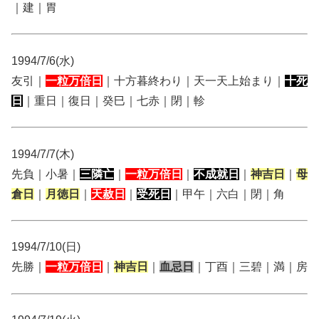
｜建｜胃
1994/7/6(水)
友引｜
一粒万倍日
｜十方暮終わり｜天一天上始まり｜
十死
日
｜重日｜復日｜癸巳｜七赤｜閉｜軫
1994/7/7(木)
先負｜小暑｜
三隣亡
｜
一粒万倍日
｜
不成就日
｜
神吉日
｜
母
倉日
｜
月徳日
｜
天赦日
｜
受死日
｜甲午｜六白｜閉｜角
1994/7/10(日)
先勝｜
一粒万倍日
｜
神吉日
｜
血忌日
｜丁酉｜三碧｜満｜房