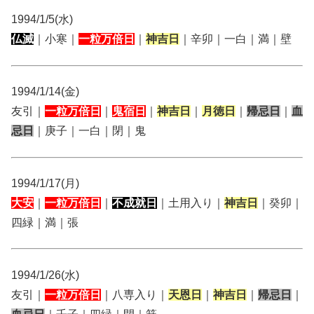
1994/1/5(水)
仏滅
｜小寒｜
一粒万倍日
｜
神吉日
｜辛卯｜一白｜満｜壁
1994/1/14(金)
友引｜
一粒万倍日
｜
鬼宿日
｜
神吉日
｜
月徳日
｜
帰忌日
｜
血
忌日
｜庚子｜一白｜閉｜鬼
1994/1/17(月)
大安
｜
一粒万倍日
｜
不成就日
｜土用入り｜
神吉日
｜癸卯｜
四緑｜満｜張
1994/1/26(水)
友引｜
一粒万倍日
｜八専入り｜
天恩日
｜
神吉日
｜
帰忌日
｜