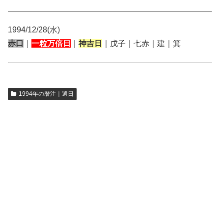
1994/12/28(水)
赤口
｜
一粒万倍日
｜
神吉日
｜戊子｜七赤｜建｜箕
1994年の暦注｜選日