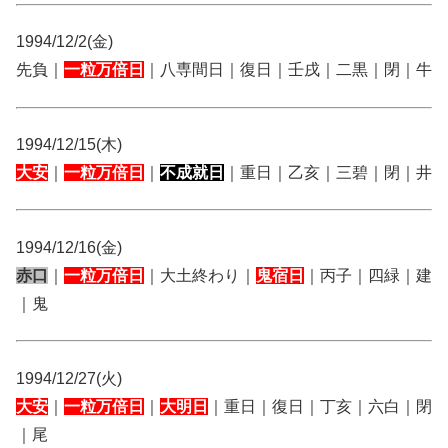
1994/12/2(金)
先負｜
一粒万倍日
｜八専間日｜復日｜壬戌｜二黒｜閉｜牛
1994/12/15(木)
大安
｜
一粒万倍日
｜
不成就日
｜重日｜乙亥｜三碧｜閉｜井
1994/12/16(金)
赤口
｜
一粒万倍日
｜大土終わり｜
鬼宿日
｜丙子｜四緑｜建
｜鬼
1994/12/27(火)
大安
｜
一粒万倍日
｜
大明日
｜重日｜復日｜丁亥｜六白｜閉
｜尾