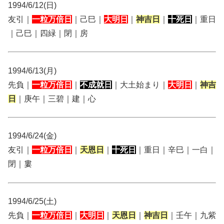
1994/6/12(日)
友引｜
一粒万倍日
｜己巳｜
大明日
｜
神吉日
｜
十死日
｜重日
｜己巳｜四緑｜閉｜房
1994/6/13(月)
先負｜
一粒万倍日
｜
不成就日
｜大土始まり｜
大明日
｜
神吉
日
｜庚午｜三碧｜建｜心
1994/6/24(金)
友引｜
一粒万倍日
｜
天恩日
｜
十死日
｜重日｜辛巳｜一白｜
閉｜婁
1994/6/25(土)
先負｜
一粒万倍日
｜
大明日
｜
天恩日
｜
神吉日
｜壬午｜九紫