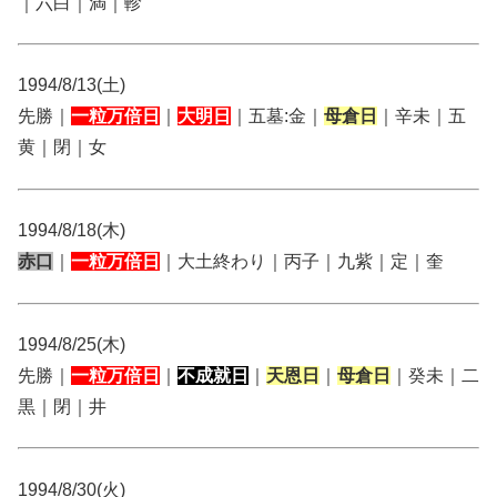
｜六白｜満｜軫
1994/8/13(土)
先勝｜
一粒万倍日
｜
大明日
｜五墓:金｜
母倉日
｜辛未｜五
黄｜閉｜女
1994/8/18(木)
赤口
｜
一粒万倍日
｜大土終わり｜丙子｜九紫｜定｜奎
1994/8/25(木)
先勝｜
一粒万倍日
｜
不成就日
｜
天恩日
｜
母倉日
｜癸未｜二
黒｜閉｜井
1994/8/30(火)