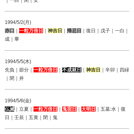
｜一白｜閉｜女
1994/5/2(月)
赤口
｜
一粒万倍日
｜
神吉日
｜
帰忌日
｜復日｜戊子｜一白｜
成｜畢
1994/5/5(木)
先負｜節分｜
一粒万倍日
｜
不成就日
｜
神吉日
｜辛卯｜四緑
｜閉｜井
1994/5/6(金)
仏滅
｜立夏｜
一粒万倍日
｜
鬼宿日
｜
大明日
｜五墓:水｜復
日｜壬辰｜五黄｜閉｜鬼