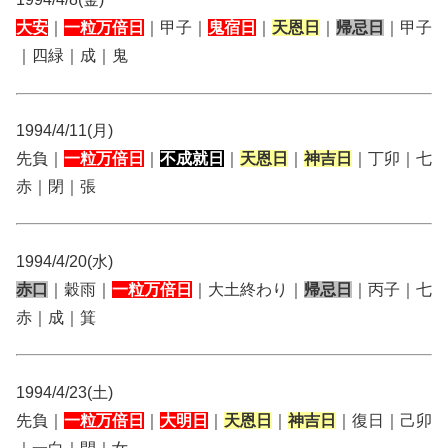
大安
｜
一粒万倍日
｜甲子｜
鬼宿日
｜
天恩日
｜
帰忌日
｜甲子
｜四緑｜成｜鬼
1994/4/11(月)
先負｜
一粒万倍日
｜
不成就日
｜
天恩日
｜
神吉日
｜丁卯｜七
赤｜閉｜張
1994/4/20(水)
赤口
｜穀雨｜
一粒万倍日
｜大土終わり｜
帰忌日
｜丙子｜七
赤｜成｜箕
1994/4/23(土)
先負｜
一粒万倍日
｜
大明日
｜
天恩日
｜
神吉日
｜復日｜己卯