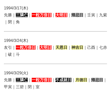
1994/3/17(木)
先勝｜
三隣亡
｜
一粒万倍日
｜
大明日
｜
帰忌日
｜壬寅｜九紫
｜閉｜角
1994/3/24(木)
友引｜
一粒万倍日
｜
大明日
｜
天恩日
｜
神吉日
｜己酉｜七赤
｜破｜斗
1994/3/29(火)
先勝｜
三隣亡
｜
一粒万倍日
｜
不成就日
｜
月徳日
｜
帰忌日
｜
甲寅｜三碧｜閉｜室