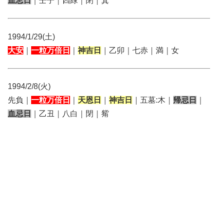
血忌日
｜壬子｜四緑｜閉｜箕
1994/1/29(土)
大安
｜
一粒万倍日
｜
神吉日
｜乙卯｜七赤｜満｜女
1994/2/8(火)
先負｜
一粒万倍日
｜
天恩日
｜
神吉日
｜五墓:木｜
帰忌日
｜
血忌日
｜乙丑｜八白｜閉｜觜