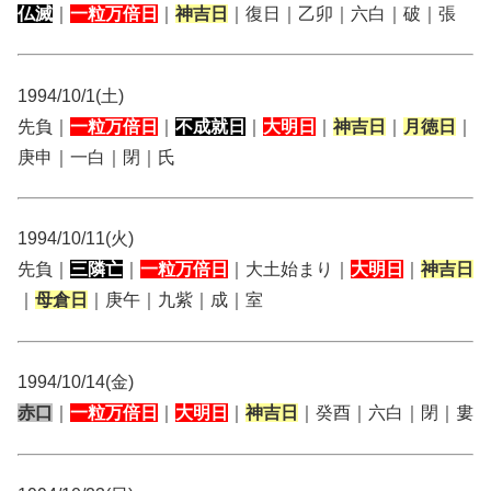
仏滅
｜
一粒万倍日
｜
神吉日
｜復日｜乙卯｜六白｜破｜張
1994/10/1(土)
先負｜
一粒万倍日
｜
不成就日
｜
大明日
｜
神吉日
｜
月徳日
｜
庚申｜一白｜閉｜氏
1994/10/11(火)
先負｜
三隣亡
｜
一粒万倍日
｜大土始まり｜
大明日
｜
神吉日
｜
母倉日
｜庚午｜九紫｜成｜室
1994/10/14(金)
赤口
｜
一粒万倍日
｜
大明日
｜
神吉日
｜癸酉｜六白｜閉｜婁