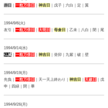
赤口
｜
一粒万倍日
｜
神吉日
｜戊子｜六白｜定｜翼
1994/9/6(火)
友引｜
一粒万倍日
｜
大明日
｜
母倉日
｜乙未｜八白｜閉｜尾
1994/9/14(水)
仏滅
｜
一粒万倍日
｜
神吉日
｜癸卯｜九紫｜破｜壁
1994/9/19(月)
先負｜
一粒万倍日
｜天一天上終わり｜
神吉日
｜
天赦日
｜戊
申｜四緑｜閉｜畢
1994/9/26(月)