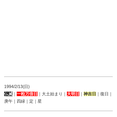
1994/2/13(日)
仏滅
｜
一粒万倍日
｜大土始まり｜
大明日
｜
神吉日
｜復日｜
庚午｜四緑｜定｜星