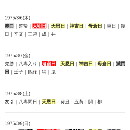
1975/3/6(木)
赤口
｜啓蟄｜
大明日
｜
天恩日
｜
神吉日
｜
母倉日
｜重日｜復
日｜辛亥｜三碧｜成｜井
1975/3/7(金)
先勝｜八専入り｜
鬼宿日
｜
天恩日
｜
神吉日
｜
母倉日
｜
滅門
日
｜壬子｜四緑｜納｜鬼
1975/3/8(土)
友引｜八専間日｜
天恩日
｜癸丑｜五黄｜開｜柳
1975/3/9(日)