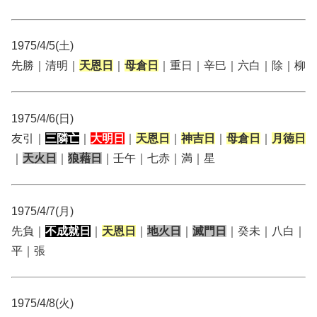
1975/4/5(土)
先勝｜清明｜
天恩日
｜
母倉日
｜重日｜辛巳｜六白｜除｜柳
1975/4/6(日)
友引｜
三隣亡
｜
大明日
｜
天恩日
｜
神吉日
｜
母倉日
｜
月徳日
｜
天火日
｜
狼藉日
｜壬午｜七赤｜満｜星
1975/4/7(月)
先負｜
不成就日
｜
天恩日
｜
地火日
｜
滅門日
｜癸未｜八白｜
平｜張
1975/4/8(火)