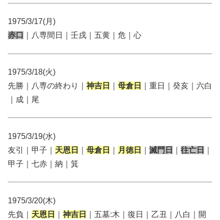
1975/3/17(月)
赤口
｜八専間日｜壬戌｜五黄｜危｜心
1975/3/18(火)
先勝｜八専の終わり｜
神吉日
｜
母倉日
｜重日｜癸亥｜六白
｜成｜尾
1975/3/19(水)
友引｜甲子｜
天恩日
｜
母倉日
｜
月徳日
｜
滅門日
｜
往亡日
｜
甲子｜七赤｜納｜箕
1975/3/20(木)
先負｜
天恩日
｜
神吉日
｜五墓:木｜復日｜乙丑｜八白｜開