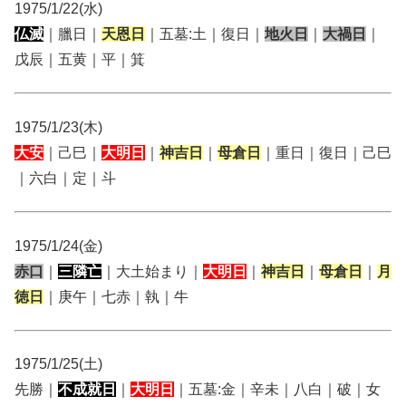
1975/1/22(水)
仏滅
｜臘日｜
天恩日
｜五墓:土｜復日｜
地火日
｜
大禍日
｜
戊辰｜五黄｜平｜箕
1975/1/23(木)
大安
｜己巳｜
大明日
｜
神吉日
｜
母倉日
｜重日｜復日｜己巳
｜六白｜定｜斗
1975/1/24(金)
赤口
｜
三隣亡
｜大土始まり｜
大明日
｜
神吉日
｜
母倉日
｜
月
徳日
｜庚午｜七赤｜執｜牛
1975/1/25(土)
先勝｜
不成就日
｜
大明日
｜五墓:金｜辛未｜八白｜破｜女