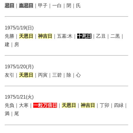
忌日
｜
血忌日
｜甲子｜一白｜閉｜氏
1975/1/19(日)
先勝｜
天恩日
｜
神吉日
｜五墓:木｜
十死日
｜乙丑｜二黒｜
建｜房
1975/1/20(月)
友引｜
天恩日
｜丙寅｜三碧｜除｜心
1975/1/21(火)
先負｜大寒｜
一粒万倍日
｜
天恩日
｜
神吉日
｜丁卯｜四緑｜
満｜尾