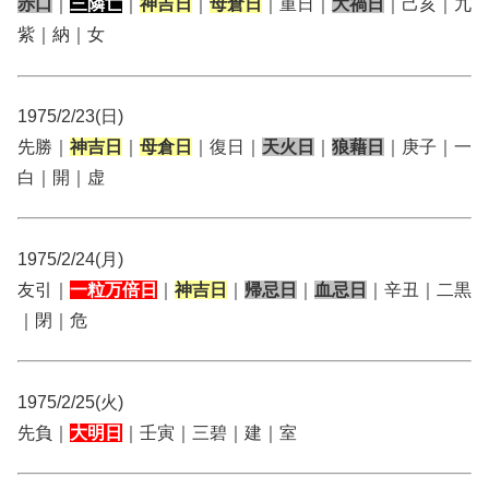
赤口
｜
三隣亡
｜
神吉日
｜
母倉日
｜重日｜
大禍日
｜己亥｜九
紫｜納｜女
1975/2/23(日)
先勝｜
神吉日
｜
母倉日
｜復日｜
天火日
｜
狼藉日
｜庚子｜一
白｜開｜虚
1975/2/24(月)
友引｜
一粒万倍日
｜
神吉日
｜
帰忌日
｜
血忌日
｜辛丑｜二黒
｜閉｜危
1975/2/25(火)
先負｜
大明日
｜壬寅｜三碧｜建｜室