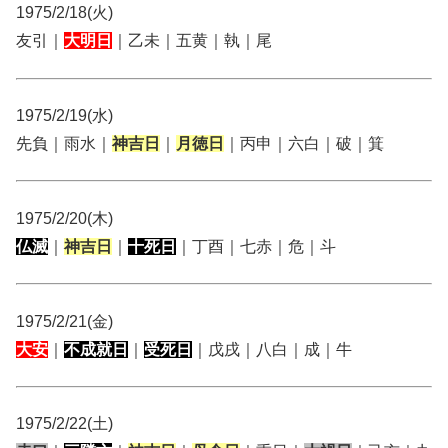
1975/2/18(火)
友引｜
大明日
｜乙未｜五黄｜執｜尾
1975/2/19(水)
先負｜雨水｜
神吉日
｜
月徳日
｜丙申｜六白｜破｜箕
1975/2/20(木)
仏滅
｜
神吉日
｜
十死日
｜丁酉｜七赤｜危｜斗
1975/2/21(金)
大安
｜
不成就日
｜
受死日
｜戊戌｜八白｜成｜牛
1975/2/22(土)