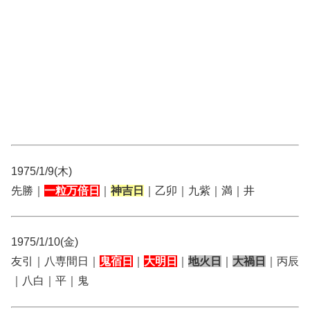
1975/1/9(木)
先勝｜
一粒万倍日
｜
神吉日
｜乙卯｜九紫｜満｜井
1975/1/10(金)
友引｜八専間日｜
鬼宿日
｜
大明日
｜
地火日
｜
大禍日
｜丙辰
｜八白｜平｜鬼