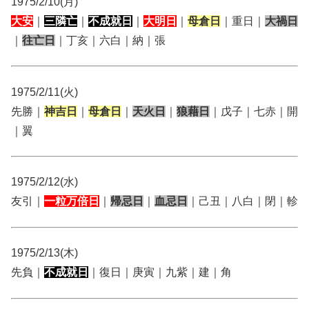
1975/2/10(月)
大安
｜
三隣亡
｜
不成就日
｜
大明日
｜
母倉日
｜重日｜
大禍日
｜
往亡日
｜丁亥｜六白｜納｜張
1975/2/11(火)
先勝｜
神吉日
｜
母倉日
｜
天火日
｜
狼藉日
｜戊子｜七赤｜開
｜翼
1975/2/12(水)
友引｜
一粒万倍日
｜
帰忌日
｜
血忌日
｜己丑｜八白｜閉｜軫
1975/2/13(木)
先負｜
不成就日
｜復日｜庚寅｜九紫｜建｜角