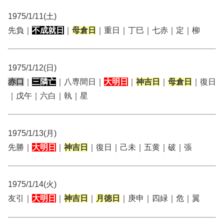
1975/1/11(土)
先負｜
不成就日
｜
母倉日
｜重日｜丁巳｜七赤｜定｜柳
1975/1/12(日)
赤口
｜
三隣亡
｜八専間日｜
大明日
｜
神吉日
｜
母倉日
｜復日
｜戊午｜六白｜執｜星
1975/1/13(月)
先勝｜
大明日
｜
神吉日
｜復日｜己未｜五黄｜破｜張
1975/1/14(火)
友引｜
大明日
｜
神吉日
｜
月徳日
｜庚申｜四緑｜危｜翼