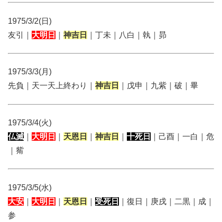
1975/3/2(日)
友引｜
大明日
｜
神吉日
｜丁未｜八白｜執｜昴
1975/3/3(月)
先負｜天一天上終わり｜
神吉日
｜戊申｜九紫｜破｜畢
1975/3/4(火)
仏滅
｜
大明日
｜
天恩日
｜
神吉日
｜
十死日
｜己酉｜一白｜危
｜觜
1975/3/5(水)
大安
｜
大明日
｜
天恩日
｜
受死日
｜復日｜庚戌｜二黒｜成｜
参