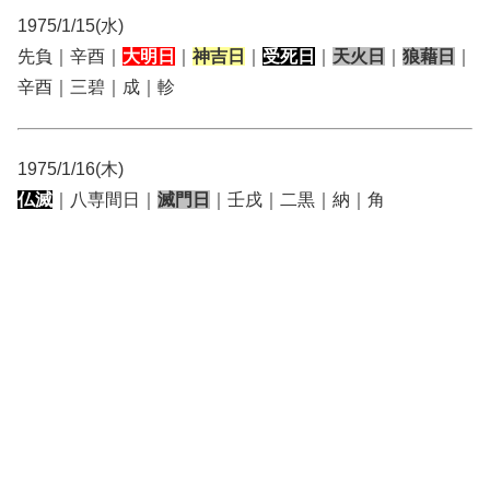
1975/1/15(水)
先負｜辛酉｜
大明日
｜
神吉日
｜
受死日
｜
天火日
｜
狼藉日
｜
辛酉｜三碧｜成｜軫
1975/1/16(木)
仏滅
｜八専間日｜
滅門日
｜壬戌｜二黒｜納｜角