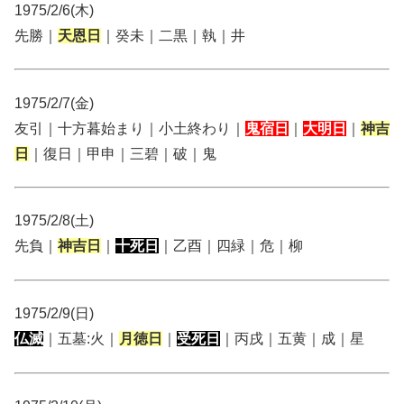
1975/2/6(木)
先勝｜
天恩日
｜癸未｜二黒｜執｜井
1975/2/7(金)
友引｜十方暮始まり｜小土終わり｜
鬼宿日
｜
大明日
｜
神吉
日
｜復日｜甲申｜三碧｜破｜鬼
1975/2/8(土)
先負｜
神吉日
｜
十死日
｜乙酉｜四緑｜危｜柳
1975/2/9(日)
仏滅
｜五墓:火｜
月徳日
｜
受死日
｜丙戌｜五黄｜成｜星