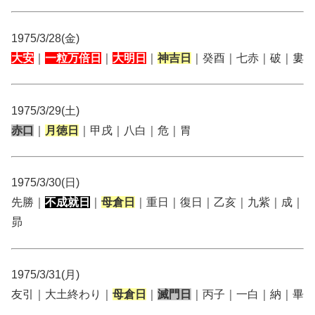
1975/3/28(金)
大安
｜
一粒万倍日
｜
大明日
｜
神吉日
｜癸酉｜七赤｜破｜婁
1975/3/29(土)
赤口
｜
月徳日
｜甲戌｜八白｜危｜胃
1975/3/30(日)
先勝｜
不成就日
｜
母倉日
｜重日｜復日｜乙亥｜九紫｜成｜
昴
1975/3/31(月)
友引｜大土終わり｜
母倉日
｜
滅門日
｜丙子｜一白｜納｜畢