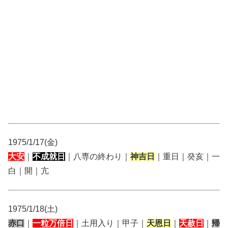
1975/1/17(金)
大安
｜
不成就日
｜八専の終わり｜
神吉日
｜重日｜癸亥｜一
白｜開｜亢
1975/1/18(土)
赤口
｜
一粒万倍日
｜土用入り｜甲子｜
天恩日
｜
天赦日
｜
帰