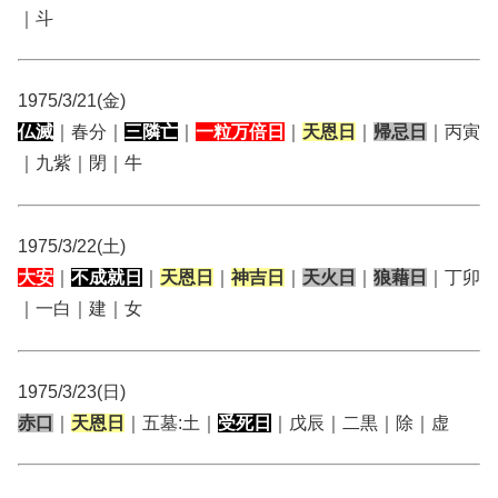
｜斗
1975/3/21(金)
仏滅
｜春分｜
三隣亡
｜
一粒万倍日
｜
天恩日
｜
帰忌日
｜丙寅
｜九紫｜閉｜牛
1975/3/22(土)
大安
｜
不成就日
｜
天恩日
｜
神吉日
｜
天火日
｜
狼藉日
｜丁卯
｜一白｜建｜女
1975/3/23(日)
赤口
｜
天恩日
｜五墓:土｜
受死日
｜戊辰｜二黒｜除｜虚