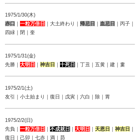
1975/1/30(木)
赤口
｜
一粒万倍日
｜大土終わり｜
帰忌日
｜
血忌日
｜丙子｜
四緑｜閉｜奎
1975/1/31(金)
先勝｜
大明日
｜
神吉日
｜
十死日
｜丁丑｜五黄｜建｜婁
1975/2/1(土)
友引｜小土始まり｜復日｜戊寅｜六白｜除｜胃
1975/2/2(日)
先負｜
一粒万倍日
｜
不成就日
｜
大明日
｜
天恩日
｜
神吉日
｜
復日｜己卯｜七赤｜満｜昴