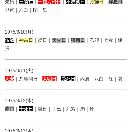
先負｜
三隣亡
｜
一粒万倍日
｜
不成就日
｜
月徳日
｜
帰忌日
｜
甲寅｜六白｜閉｜星
1975/3/10(月)
仏滅
｜
神吉日
｜復日｜
天火日
｜
狼藉日
｜乙卯｜七赤｜建｜
張
1975/3/11(火)
大安
｜八専間日｜
大明日
｜
受死日
｜丙辰｜八白｜除｜翼
1975/3/12(水)
赤口
｜
十死日
｜重日｜丁巳｜九紫｜満｜軫
1975/3/13(木)