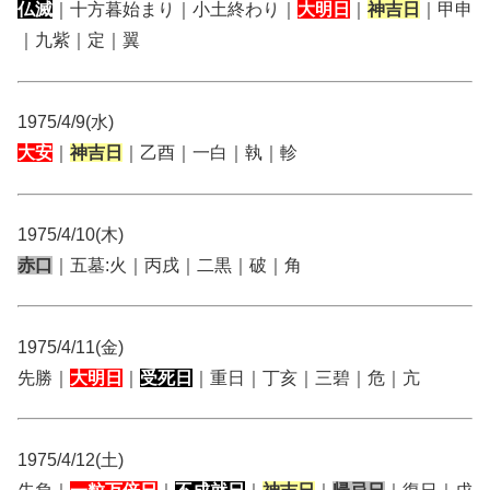
仏滅
｜十方暮始まり｜小土終わり｜
大明日
｜
神吉日
｜甲申
｜九紫｜定｜翼
1975/4/9(水)
大安
｜
神吉日
｜乙酉｜一白｜執｜軫
1975/4/10(木)
赤口
｜五墓:火｜丙戌｜二黒｜破｜角
1975/4/11(金)
先勝｜
大明日
｜
受死日
｜重日｜丁亥｜三碧｜危｜亢
1975/4/12(土)