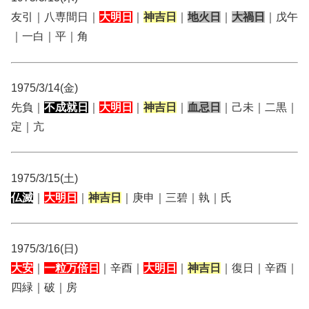
友引｜八専間日｜
大明日
｜
神吉日
｜
地火日
｜
大禍日
｜戊午
｜一白｜平｜角
1975/3/14(金)
先負｜
不成就日
｜
大明日
｜
神吉日
｜
血忌日
｜己未｜二黒｜
定｜亢
1975/3/15(土)
仏滅
｜
大明日
｜
神吉日
｜庚申｜三碧｜執｜氏
1975/3/16(日)
大安
｜
一粒万倍日
｜辛酉｜
大明日
｜
神吉日
｜復日｜辛酉｜
四緑｜破｜房