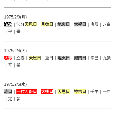
1975/2/3(月)
仏滅
｜節分
天恩日
｜
月徳日
｜
地火日
｜
大禍日
｜庚辰｜八白
｜平｜畢
1975/2/4(火)
大安
｜立春｜
天恩日
｜重日｜
地火日
｜
滅門日
｜辛巳｜九紫
｜平｜觜
1975/2/5(水)
赤口
｜
一粒万倍日
｜
大明日
｜
天恩日
｜
神吉日
｜壬午｜一白
｜定｜参