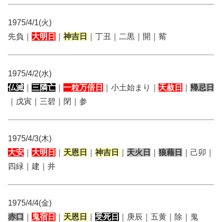
1975/4/1(火)
先負｜
大明日
｜
神吉日
｜丁丑｜二黒｜開｜觜
1975/4/2(水)
仏滅
｜
三隣亡
｜
一粒万倍日
｜小土始まり｜
天赦日
｜
帰忌日
｜戊寅｜三碧｜閉｜参
1975/4/3(木)
大安
｜
大明日
｜
天恩日
｜
神吉日
｜
天火日
｜
狼藉日
｜己卯｜
四緑｜建｜井
1975/4/4(金)
赤口
｜
鬼宿日
｜
天恩日
｜
受死日
｜庚辰｜五黄｜除｜鬼