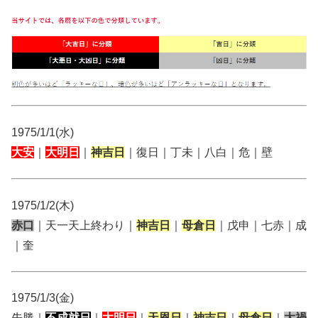
1975/1/1(水)
大安
｜
大明日
｜
神吉日
｜復日｜丁未｜八白｜危｜壁
1975/1/2(木)
赤口
｜天一天上終わり｜
神吉日
｜
母倉日
｜戊申｜七赤｜成
｜奎
1975/1/3(金)
先勝｜
不成就日
｜
大明日
｜
天恩日
｜
神吉日
｜
母倉日
｜
大禍