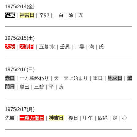
1975/2/14(金)
仏滅
｜
神吉日
｜辛卯｜一白｜除｜亢
1975/2/15(土)
大安
｜
大明日
｜五墓:水｜壬辰｜二黒｜満｜氏
1975/2/16(日)
赤口
｜十方暮終わり｜天一天上始まり｜重日｜
地火日
｜
滅
門日
｜癸巳｜三碧｜平｜房
1975/2/17(月)
先勝｜
一粒万倍日
｜
神吉日
｜復日｜甲午｜四緑｜定｜心