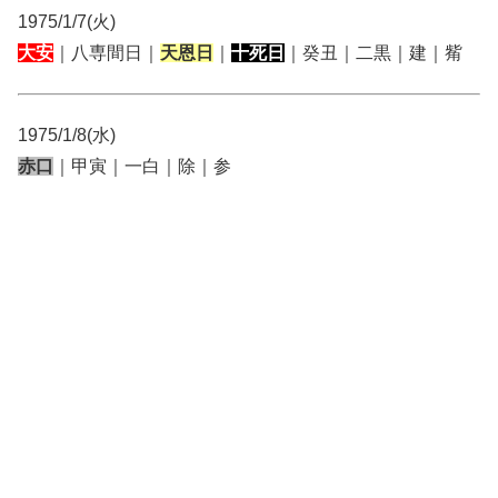
1975/1/7(火)
大安
｜八専間日｜
天恩日
｜
十死日
｜癸丑｜二黒｜建｜觜
1975/1/8(水)
赤口
｜甲寅｜一白｜除｜参