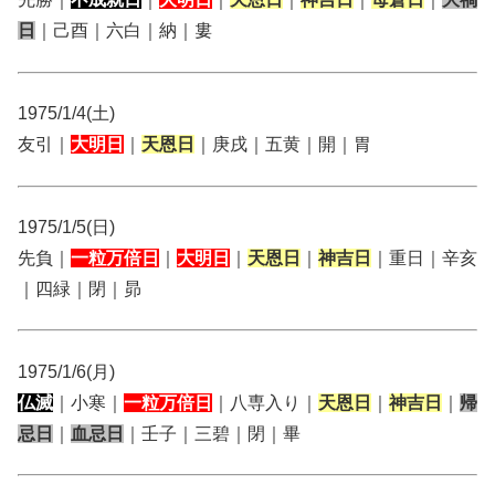
日
｜己酉｜六白｜納｜婁
1975/1/4(土)
友引｜
大明日
｜
天恩日
｜庚戌｜五黄｜開｜胃
1975/1/5(日)
先負｜
一粒万倍日
｜
大明日
｜
天恩日
｜
神吉日
｜重日｜辛亥
｜四緑｜閉｜昴
1975/1/6(月)
仏滅
｜小寒｜
一粒万倍日
｜八専入り｜
天恩日
｜
神吉日
｜
帰
忌日
｜
血忌日
｜壬子｜三碧｜閉｜畢