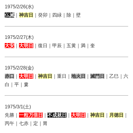
1975/2/26(水)
仏滅
｜
神吉日
｜癸卯｜四緑｜除｜壁
1975/2/27(木)
大安
｜
大明日
｜復日｜甲辰｜五黄｜満｜奎
1975/2/28(金)
赤口
｜
大明日
｜
神吉日
｜重日｜
地火日
｜
滅門日
｜乙巳｜六
白｜平｜婁
1975/3/1(土)
先勝｜
一粒万倍日
｜
不成就日
｜
大明日
｜
神吉日
｜
月徳日
｜
丙午｜七赤｜定｜胃