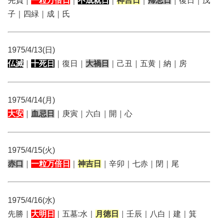
先負｜
一粒万倍日
｜
不成就日
｜
神吉日
｜
帰忌日
｜復日｜戊
子｜四緑｜成｜氏
1975/4/13(日)
仏滅
｜
十死日
｜復日｜
大禍日
｜己丑｜五黄｜納｜房
1975/4/14(月)
大安
｜
血忌日
｜庚寅｜六白｜開｜心
1975/4/15(火)
赤口
｜
一粒万倍日
｜
神吉日
｜辛卯｜七赤｜閉｜尾
1975/4/16(水)
先勝｜
大明日
｜五墓:水｜
月徳日
｜壬辰｜八白｜建｜箕