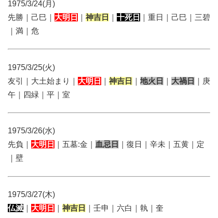
1975/3/24(月)
先勝｜己巳｜
大明日
｜
神吉日
｜
十死日
｜重日｜己巳｜三碧
｜満｜危
1975/3/25(火)
友引｜大土始まり｜
大明日
｜
神吉日
｜
地火日
｜
大禍日
｜庚
午｜四緑｜平｜室
1975/3/26(水)
先負｜
大明日
｜五墓:金｜
血忌日
｜復日｜辛未｜五黄｜定
｜壁
1975/3/27(木)
仏滅
｜
大明日
｜
神吉日
｜壬申｜六白｜執｜奎