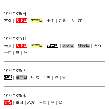
1975/1/26(日)
友引｜
大明日
｜
神吉日
｜壬申｜九紫｜危｜虚
1975/1/27(月)
先負｜
大明日
｜
神吉日
｜
受死日
｜
天火日
｜
狼藉日
｜癸酉｜
一白｜成｜危
1975/1/28(火)
仏滅
｜
滅門日
｜甲戌｜二黒｜納｜室
1975/1/29(水)
大安
｜重日｜乙亥｜三碧｜開｜壁