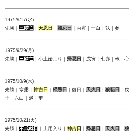
1975/9/17(水)
先勝｜
三隣亡
｜
天恩日
｜
帰忌日
｜丙寅｜一白｜執｜参
1975/9/29(月)
先勝｜
三隣亡
｜小土始まり｜
帰忌日
｜戊寅｜七赤｜執｜心
1975/10/9(木)
先勝｜寒露｜
神吉日
｜
帰忌日
｜復日｜
天火日
｜
狼藉日
｜戊
子｜六白｜満｜奎
1975/10/21(火)
先勝｜
不成就日
｜土用入り｜
神吉日
｜
帰忌日
｜
天火日
｜
狼