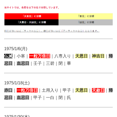
1975/1/6(月)
仏滅
｜小寒｜
一粒万倍日
｜八専入り｜
天恩日
｜
神吉日
｜
帰
忌日
｜
血忌日
｜壬子｜三碧｜閉｜畢
1975/1/18(土)
赤口
｜
一粒万倍日
｜土用入り｜甲子｜
天恩日
｜
天赦日
｜
帰
忌日
｜
血忌日
｜甲子｜一白｜閉｜氏
1975/1/30(木)