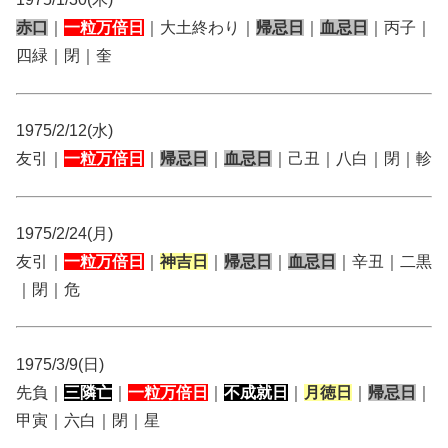
赤口
｜
一粒万倍日
｜大土終わり｜
帰忌日
｜
血忌日
｜丙子｜
四緑｜閉｜奎
1975/2/12(水)
友引｜
一粒万倍日
｜
帰忌日
｜
血忌日
｜己丑｜八白｜閉｜軫
1975/2/24(月)
友引｜
一粒万倍日
｜
神吉日
｜
帰忌日
｜
血忌日
｜辛丑｜二黒
｜閉｜危
1975/3/9(日)
先負｜
三隣亡
｜
一粒万倍日
｜
不成就日
｜
月徳日
｜
帰忌日
｜
甲寅｜六白｜閉｜星