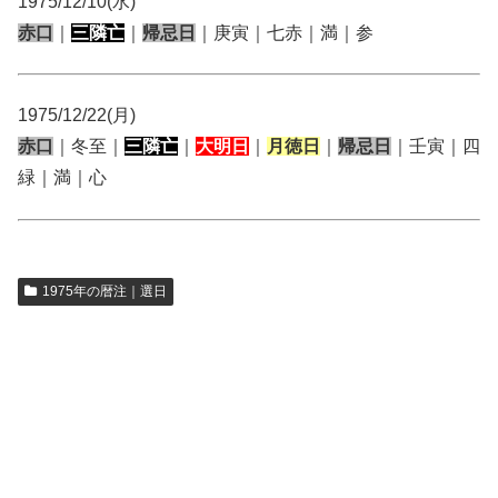
1975/12/10(水)
赤口
｜
三隣亡
｜
帰忌日
｜庚寅｜七赤｜満｜参
1975/12/22(月)
赤口
｜冬至｜
三隣亡
｜
大明日
｜
月徳日
｜
帰忌日
｜壬寅｜四
緑｜満｜心
1975年の暦注｜選日