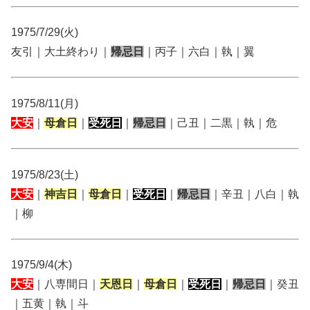
1975/7/29(火)
友引｜大土終わり｜
帰忌日
｜丙子｜六白｜執｜翼
1975/8/11(月)
大安
｜
母倉日
｜
受死日
｜
帰忌日
｜己丑｜二黒｜執｜危
1975/8/23(土)
大安
｜
神吉日
｜
母倉日
｜
受死日
｜
帰忌日
｜辛丑｜八白｜執
｜柳
1975/9/4(木)
大安
｜八専間日｜
天恩日
｜
母倉日
｜
受死日
｜
帰忌日
｜癸丑
｜五黄｜執｜斗