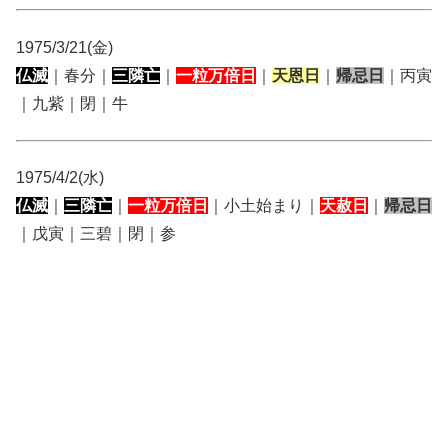
1975/3/21(金)
仏滅
｜春分｜
三隣亡
｜
一粒万倍日
｜
天恩日
｜
帰忌日
｜丙寅
｜九紫｜閉｜牛
1975/4/2(水)
仏滅
｜
三隣亡
｜
一粒万倍日
｜小土始まり｜
天赦日
｜
帰忌日
｜戊寅｜三碧｜閉｜参