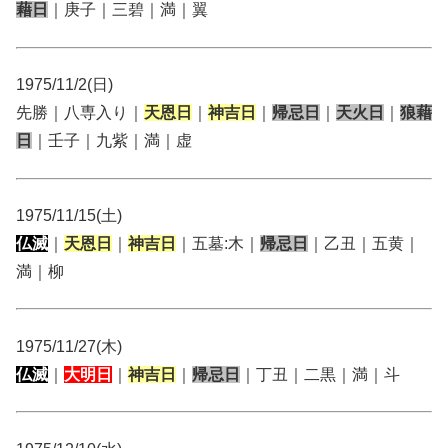
藉日
｜庚子｜三碧｜満｜翼
1975/11/2(日)
先勝｜八専入り｜
天恩日
｜
神吉日
｜
帰忌日
｜
天火日
｜
狼藉
日
｜壬子｜九紫｜満｜虚
1975/11/15(土)
仏滅
｜
天恩日
｜
神吉日
｜五墓:木｜
帰忌日
｜乙丑｜五黄｜
満｜柳
1975/11/27(木)
仏滅
｜
大明日
｜
神吉日
｜
帰忌日
｜丁丑｜二黒｜満｜斗